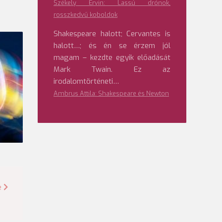
Székely Ervin: Lassú drónok,
rosszkedvű koboldok
Shakespeare halott; Cervantes is
halott…; és én se érzem jól
magam – kezdte egyik előadását
Mark Twain. Ez az
irodalomtörténeti…
Ambrus Attila: Shakespeare és Newton
e