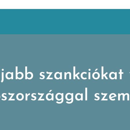
jabb szankciókat 
szországgal sze