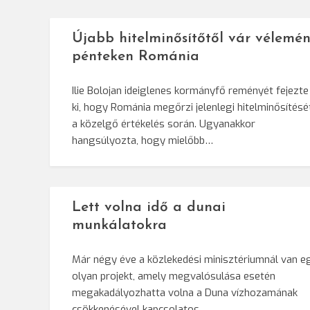
Újabb hitelminősítőtől vár vélemén
pénteken Románia
Ilie Bolojan ideiglenes kormányfő reményét fejezte
ki, hogy Románia megőrzi jelenlegi hitelminősítésé
a közelgő értékelés során. Ugyanakkor
hangsúlyozta, hogy mielőbb…
Lett volna idő a dunai
munkálatokra
Már négy éve a közlekedési minisztériumnál van e
olyan projekt, amely megvalósulása esetén
megakadályozhatta volna a Duna vízhozamának
csökkenésével kapcsolatos…