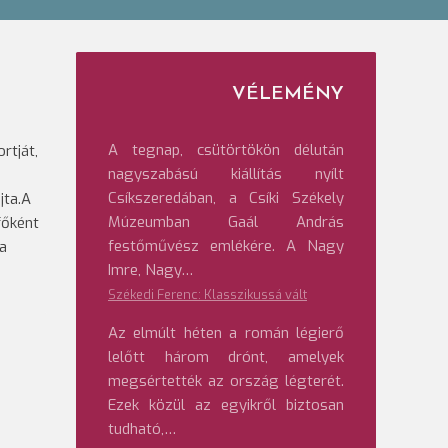
VÉLEMÉNY
A tegnap, csütörtökön délután
rtját,
nagyszabású kiállítás nyílt
Csíkszeredában, a Csíki Székely
jta.A
Múzeumban Gaál András
főként
festőművész emlékére. A Nagy
 a
Imre, Nagy…
Székedi Ferenc: Klasszikussá vált
Az elmúlt héten a román légierő
lelőtt három drónt, amelyek
megsértették az ország légterét.
Ezek közül az egyikről biztosan
tudható,…