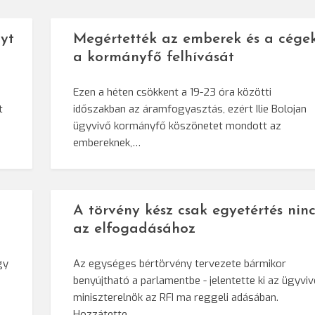
yt
Megértették az emberek és a cége
a kormányfő felhívását
Ezen a héten csökkent a 19-23 óra közötti
t
időszakban az áramfogyasztás, ezért Ilie Bolojan
ügyvivő kormányfő köszönetet mondott az
embereknek,…
A törvény kész csak egyetértés ninc
az elfogadásához
gy
Az egységes bértörvény tervezete bármikor
benyújtható a parlamentbe - jelentette ki az ügyvi
miniszterelnök az RFI ma reggeli adásában.
Hozzátette,…