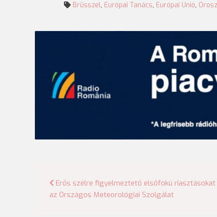
Brüsszel
,
Európai Tanács
,
Európai Unió
,
Oros
Bejegyzés
Erős szélre figyelmeztető elsőfokú riasztásokat 
az Országos Meteorológiai Szolgálat
navigáció