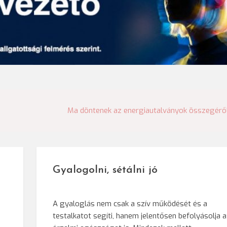
Ma döntenek az energiautalványok összegérő
Gyalogolni, sétálni jó
A gyaloglás nem csak a szív működését és a
testalkatot segíti, hanem jelentősen befolyásolja 