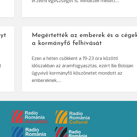
érzelmi egészséget is. Mindezek mellett…
yt
Megértették az emberek és a cége
a kormányfő felhívását
Ezen a héten csökkent a 19-23 óra közötti
t
időszakban az áramfogyasztás, ezért Ilie Bolojan
ügyvivő kormányfő köszönetet mondott az
embereknek,…