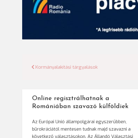
Bejegyzés
Kormányalakítási tárgyalások
navigáció
Online regisztrálhatnak a
Romániában szavazó külföldiek
Az Európai Unió állampolgárai egyszerűbben,
bürokráciától mentesen tudnak majd szavazni a
következő választásokon. Az Állandó Választási