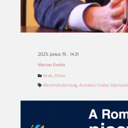
2025. június 19. , 14:31
Márton Evelin
Hírek
,
Itthon
Alkotmánybíróság
,
Asztalos Csaba
,
képvisel