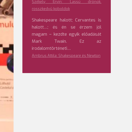
Székely Ervin: Lassú drónok,
rosszkedvű koboldok
Shakespeare halott; Cervantes is
halott…; és én se érzem jól
magam – kezdte egyik előadását
Mark Twain. Ez az
irodalomtörténeti…
Ambrus Attila: Shakespeare és Newton