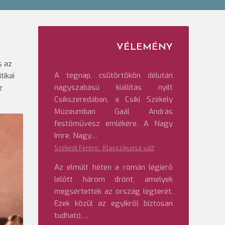
VÉLEMÉNY
s az
A tegnap, csütörtökön délután
tikai
nagyszabású kiállítás nyílt
z
Csíkszeredában, a Csíki Székely
Múzeumban Gaál András
festőművész emlékére. A Nagy
Imre, Nagy…
Székedi Ferenc: Klasszikussá vált
Az elmúlt héten a román légierő
lelőtt három drónt, amelyek
megsértették az ország légterét.
Ezek közül az egyikről biztosan
tudható,…