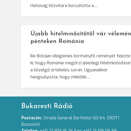
Hatóság közvitára bocsátotta a…
Újabb hitelminősítőtől vár vélemén
pénteken Románia
Ilie Bolojan ideiglenes kormányfő reményét fejezte
ki, hogy Románia megőrzi jelenlegi hitelminősítésé
a közelgő értékelés során. Ugyanakkor
hangsúlyozta, hogy mielőbb…
Bukaresti Rádió
Postacím:
Strada General Berthelot 60-64. 010171
Bucuresti
Telefon:
+40 21 303 15 26 Fax: +40 21 319 05 58