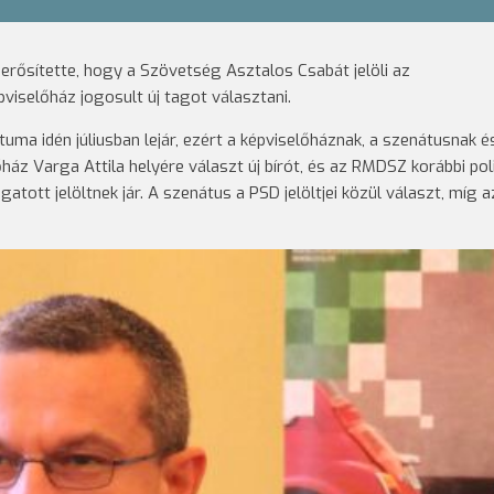
rősítette, hogy a Szövetség Asztalos Csabát jelöli az
viselőház jogosult új tagot választani.
uma idén júliusban lejár, ezért a képviselőháznak, a szenátusnak é
ház Varga Attila helyére választ új bírót, és az RMDSZ korábbi poli
tott jelöltnek jár. A szenátus a PSD jelöltjei közül választ, míg a