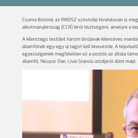
Csoma Botond, az RMDSZ szóvivője hivatalosan is mege
alkotmánybíróság (CCR) bírói tisztségére, amelyre a kép
A kilenctagú testület három bírójának kilencéves mandát
államfőnek egy-egy új tagot kell kineveznie. A képviselő
egyezségeinek megfelelően ez a pozíció az általa támoga
államfő, Nicușor Dan, Livia Stanciu utódjáról dönt majd.