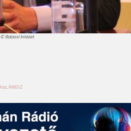
Balassi Intézet
őház
,
RMDSZ