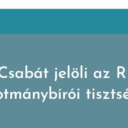
 Csabát jelöli az
otmánybírói tiszts