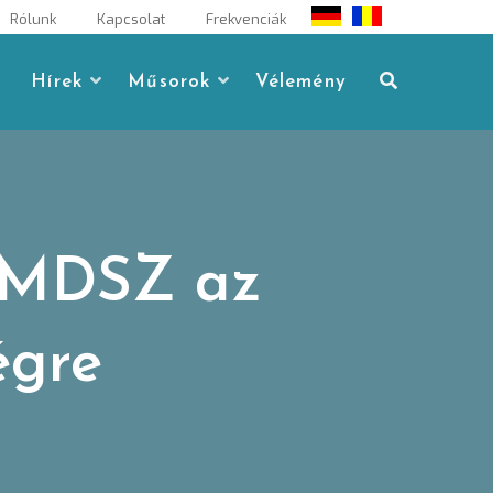
Rólunk
Kapcsolat
Frekvenciák
Hírek
Műsorok
Vélemény
 RMDSZ az
égre