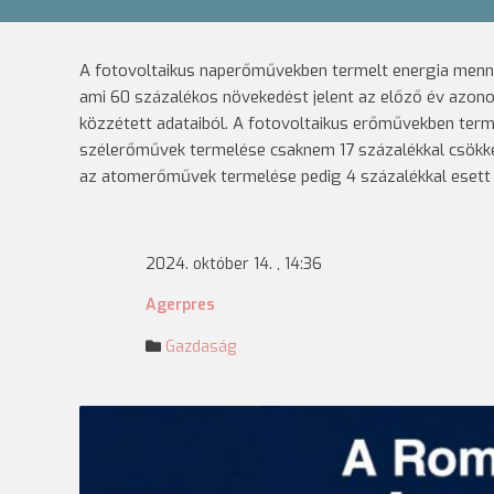
A fotovoltaikus naperőművekben termelt energia mennyis
ami 60 százalékos növekedést jelent az előző év azonos
közzétett adataiból. A fotovoltaikus erőművekben term
szélerőművek termelése csaknem 17 százalékkal csökke
az atomerőművek termelése pedig 4 százalékkal esett v
2024. október 14. , 14:36
Agerpres
Gazdaság