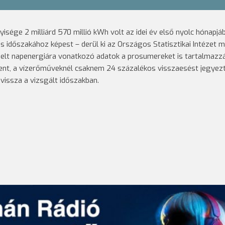
ége 2 milliárd 570 millió kWh volt az idei év első nyolc hónapjá
 időszakához képest – derül ki az Országos Statisztikai Intézet 
elt napenergiára vonatkozó adatok a prosumereket is tartalmazzá
nt, a vízerőműveknél csaknem 24 százalékos visszaesést jegyezte
issza a vizsgált időszakban.