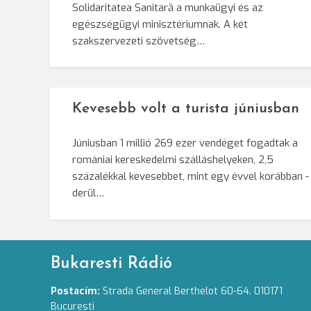
Solidaritatea Sanitară a munkaügyi és az
egészségügyi minisztériumnak. A két
szakszervezeti szövetség…
Kevesebb volt a turista júniusban
Júniusban 1 millió 269 ezer vendéget fogadtak a
romániai kereskedelmi szálláshelyeken, 2,5
százalékkal kevesebbet, mint egy évvel korábban -
derül…
Bukaresti Rádió
Postacím:
Strada General Berthelot 60-64. 010171
Bucuresti