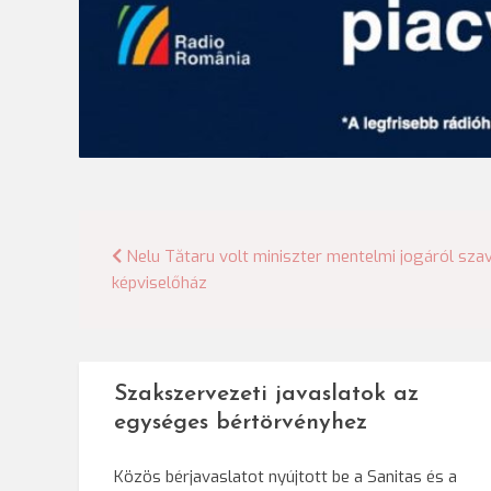
Bejegyzés
Nelu Tătaru volt miniszter mentelmi jogáról sza
képviselőház
navigáció
Szakszervezeti javaslatok az
egységes bértörvényhez
Közös bérjavaslatot nyújtott be a Sanitas és a