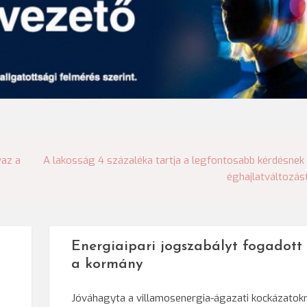
vaz a
A lakosság 4 százaléka tartja a legfontosabb kérdésnek
éghajlatváltozás
Energiaipari jogszabályt fogadott 
a kormány
Jóváhagyta a villamosenergia-ágazati kockázatok