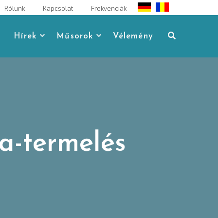
Rólunk
Kapcsolat
Frekvenciák
Hírek
Műsorok
Vélemény
a-termelés