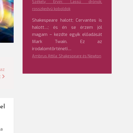
Székely Ervin: Lassú drónok,
rosszkedvű koboldok
Shakespeare halott; Cervantes is
halott…; és én se érzem jól
magam – kezdte egyik előadását
Mark Twain. Ez az
irodalomtörténeti…
Ambrus Attila: Shakespeare és Newton
 az
t
el
ra