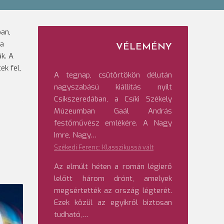
ban,
ma
VÉLEMÉNY
k. A
k fel,
A tegnap, csütörtökön délután
nagyszabású kiállítás nyílt
Csíkszeredában, a Csíki Székely
Múzeumban Gaál András
festőművész emlékére. A Nagy
Imre, Nagy…
Székedi Ferenc: Klasszikussá vált
Az elmúlt héten a román légierő
lelőtt három drónt, amelyek
megsértették az ország légterét.
Ezek közül az egyikről biztosan
tudható,…