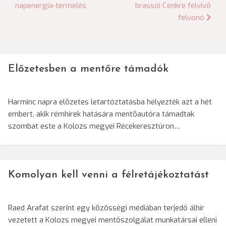
napenergia-termelés
brassói Cenkre felvivő
navigáció
felvonó
Előzetesben a mentőre támadók
Harminc napra elõzetes letartóztatásba helyezték azt a hét
embert, akik rémhírek hatására mentõautóra támadtak
szombat este a Kolozs megyei Récekeresztúron…
Komolyan kell venni a félretájékoztatást
Raed Arafat szerint egy közösségi médiában terjedő álhír
vezetett a Kolozs megyei mentőszolgálat munkatársai elleni