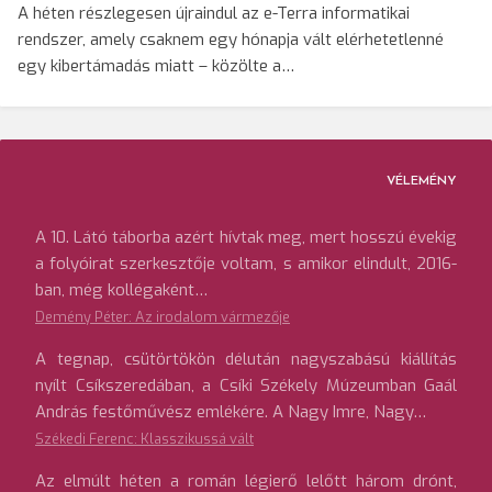
A héten részlegesen újraindul az e-Terra informatikai
rendszer, amely csaknem egy hónapja vált elérhetetlenné
egy kibertámadás miatt – közölte a…
VÉLEMÉNY
A 10. Látó táborba azért hívtak meg, mert hosszú évekig
a folyóirat szerkesztője voltam, s amikor elindult, 2016-
ban, még kollégaként…
Demény Péter: Az irodalom vármezője
A tegnap, csütörtökön délután nagyszabású kiállítás
nyílt Csíkszeredában, a Csíki Székely Múzeumban Gaál
András festőművész emlékére. A Nagy Imre, Nagy…
Székedi Ferenc: Klasszikussá vált
Az elmúlt héten a román légierő lelőtt három drónt,