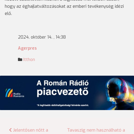
hogy az éghajlatváltozásokat az emberi tevékenység idézi
elő.
2024. október 14. , 14:38
Agerpres
Itthon
Bejegyzés
Jelentősen nőtt a
Tavaszig nem használható a