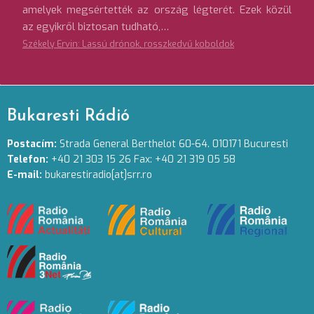
amelyek megsértették az ország légterét. Ezek közül
az egyikről biztosan tudható,…
Székely Ervin: Lassú drónok, rosszkedvű koboldok
Bukaresti Rádió
Postacím:
Strada General Berthelot 60-64. 010171 Bucuresti
Telefon:
+40 21 303 15 26 Fax: +40 21 319 05 58
E-mail:
bukarestiradio[at]srr.ro