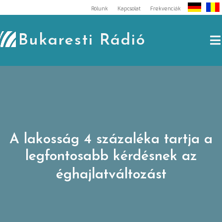
Skip
Rólunk
Kapcsolat
Frekvenciák
to
content
Bukaresti Rádió
A lakosság 4 százaléka tartja a
legfontosabb kérdésnek az
éghajlatváltozást