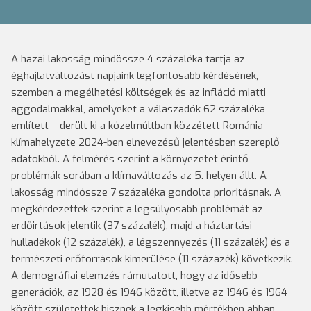
A hazai lakosság mindössze 4 százaléka tartja az
éghajlatváltozást napjaink legfontosabb kérdésének,
szemben a megélhetési költségek és az infláció miatti
aggodalmakkal, amelyeket a válaszadók 62 százaléka
említett – derült ki a közelmúltban közzétett Románia
klímahelyzete 2024-ben elnevezésű jelentésben szereplő
adatokból. A felmérés szerint a környezetet érintő
problémák sorában a klímaváltozás az 5. helyen állt. A
lakosság mindössze 7 százaléka gondolta prioritásnak. A
megkérdezettek szerint a legsúlyosabb problémát az
erdőirtások jelentik (37 százalék), majd a háztartási
hulladékok (12 százalék), a légszennyezés (11 százalék) és a
természeti erőforrások kimerülése (11 százazék) következik.
A demográfiai elemzés rámutatott, hogy az idősebb
generációk, az 1928 és 1946 között, illetve az 1946 és 1964
között születettek hisznek a legkisebb mértékben abban,