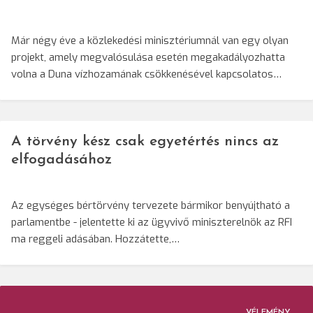
Már négy éve a közlekedési minisztériumnál van egy olyan
projekt, amely megvalósulása esetén megakadályozhatta
volna a Duna vízhozamának csökkenésével kapcsolatos…
A törvény kész csak egyetértés nincs az
elfogadásához
Az egységes bértörvény tervezete bármikor benyújtható a
parlamentbe - jelentette ki az ügyvivő miniszterelnök az RFI
ma reggeli adásában. Hozzátette,…
VÉLEMÉNY