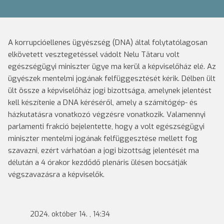
A korrupcióellenes ügyészség (DNA) által folytatólagosan
elkövetett vesztegetéssel vádolt Nelu Tătaru volt
egészségügyi miniszter ügye ma kerül a képviselőház elé. Az
ügyészek mentelmi jogának felfüggesztését kérik. Délben ült
ült össze a képviselőház jogi bizottsága, amelynek jelentést
kell készítenie a DNA kéréséről, amely a számítógép- és
házkutatásra vonatkozó végzésre vonatkozik. Valamennyi
parlamenti frakció bejelentette, hogy a volt egészségügyi
miniszter mentelmi jogának felfüggesztése mellett fog
szavazni, ezért várhatóan a jogi bizottság jelentését ma
délután a 4 órakor kezdődő plenáris ülésen bocsátják
végszavazásra a képviselők.
2024. október 14. , 14:34