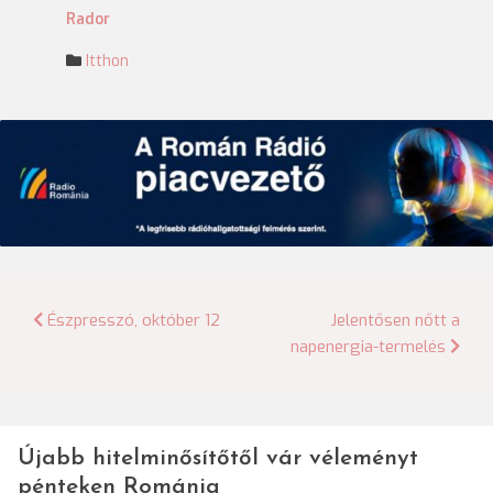
Rador
Itthon
Bejegyzés
Észpresszó, október 12
Jelentősen nőtt a
napenergia-termelés
navigáció
Újabb hitelminősítőtől vár véleményt
pénteken Románia