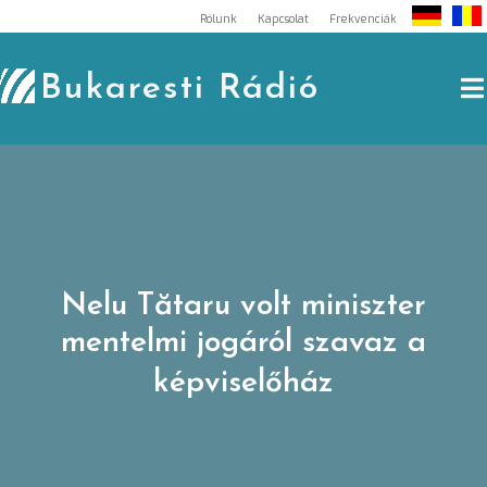
Skip
Rólunk
Kapcsolat
Frekvenciák
to
content
Bukaresti Rádió
Nelu Tătaru volt miniszter
mentelmi jogáról szavaz a
képviselőház