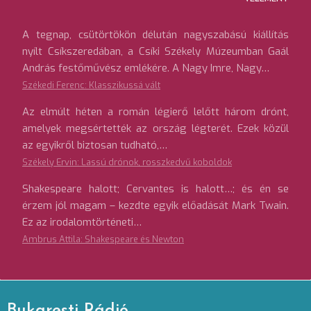
A tegnap, csütörtökön délután nagyszabású kiállítás
nyílt Csíkszeredában, a Csíki Székely Múzeumban Gaál
András festőművész emlékére. A Nagy Imre, Nagy…
Székedi Ferenc: Klasszikussá vált
Az elmúlt héten a román légierő lelőtt három drónt,
amelyek megsértették az ország légterét. Ezek közül
az egyikről biztosan tudható,…
Székely Ervin: Lassú drónok, rosszkedvű koboldok
Shakespeare halott; Cervantes is halott…; és én se
érzem jól magam – kezdte egyik előadását Mark Twain.
Ez az irodalomtörténeti…
Ambrus Attila: Shakespeare és Newton