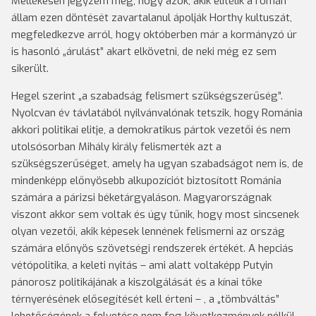
Mellékesen jegyzem meg, hogy azok, akik elítélik a román
állam ezen döntését zavartalanul ápolják Horthy kultuszát,
megfeledkezve arról, hogy októberben már a kormányzó úr
is hasonló „árulást” akart elkövetni, de neki még ez sem
sikerült.
Hegel szerint „a szabadság felismert szükségszerűség”.
Nyolcvan év távlatából nyilvánvalónak tetszik, hogy Románia
akkori politikai elitje, a demokratikus pártok vezetői és nem
utolsósorban Mihály király felismerték azt a
szükségszerűséget, amely ha ugyan szabadságot nem is, de
mindenképp előnyösebb alkupozíciót biztosított Románia
számára a párizsi béketárgyaláson. Magyarországnak
viszont akkor sem voltak és úgy tűnik, hogy most sincsenek
olyan vezetői, akik képesek lennének felismerni az ország
számára előnyös szövetségi rendszerek értékét. A hepciás
vétópolitika, a keleti nyitás – ami alatt voltaképp Putyin
pánorosz politikájának a kiszolgálását és a kínai tőke
térnyerésének elősegítését kell érteni – , a „tömbváltás”