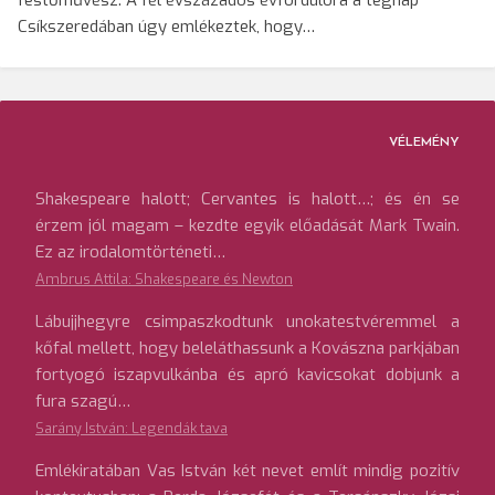
festőművész. A fél évszázados évfordulóra a tegnap
Csíkszeredában úgy emlékeztek, hogy…
VÉLEMÉNY
Shakespeare halott; Cervantes is halott…; és én se
érzem jól magam – kezdte egyik előadását Mark Twain.
Ez az irodalomtörténeti…
Ambrus Attila: Shakespeare és Newton
Lábujjhegyre csimpaszkodtunk unokatestvéremmel a
kőfal mellett, hogy beleláthassunk a Kovászna parkjában
fortyogó iszapvulkánba és apró kavicsokat dobjunk a
fura szagú…
Sarány István: Legendák tava
Emlékiratában Vas István két nevet említ mindig pozitív