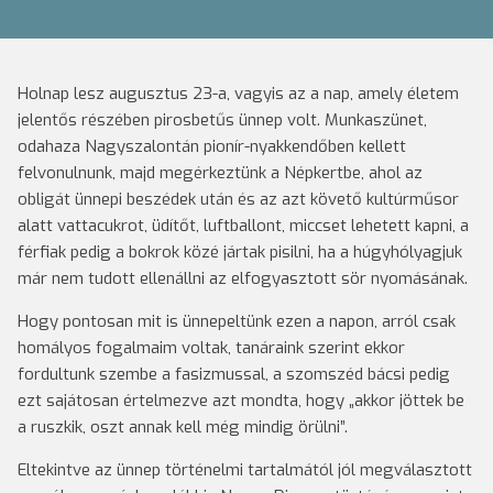
Holnap lesz augusztus 23-a, vagyis az a nap, amely életem
jelentős részében pirosbetűs ünnep volt. Munkaszünet,
odahaza Nagyszalontán pionír-nyakkendőben kellett
felvonulnunk, majd megérkeztünk a Népkertbe, ahol az
obligát ünnepi beszédek után és az azt követő kultúrműsor
alatt vattacukrot, üdítőt, luftballont, miccset lehetett kapni, a
férfiak pedig a bokrok közé jártak pisilni, ha a húgyhólyagjuk
már nem tudott ellenállni az elfogyasztott sör nyomásának.
Hogy pontosan mit is ünnepeltünk ezen a napon, arról csak
homályos fogalmaim voltak, tanáraink szerint ekkor
fordultunk szembe a fasizmussal, a szomszéd bácsi pedig
ezt sajátosan értelmezve azt mondta, hogy „akkor jöttek be
a ruszkik, oszt annak kell még mindig örülni”.
Eltekintve az ünnep történelmi tartalmától jól megválasztott