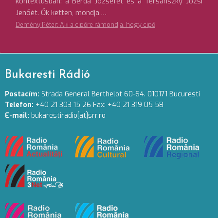
kontextusban: a Berda Józsefét és a Tersánszky Józsi
Jenőét. Ők ketten, mondja,…
Demény Péter: Aki a cipőre rámondja, hogy cipő
Bukaresti Rádió
Postacím:
Strada General Berthelot 60-64. 010171 Bucuresti
Telefon:
+40 21 303 15 26 Fax: +40 21 319 05 58
E-mail:
bukarestiradio[at]srr.ro