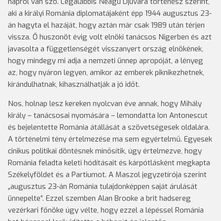
napról van szó. Legalábbis Neagu Djuvara történész szerint,
aki a királyi Románia diplomatájaként épp 1944 augusztus 23-
án hagyta el hazáját, hogy aztán már csak 1989 után térjen
vissza. Ő huszonöt évig volt elnöki tanácsos Nigerben és azt
javasolta a függetlenségét visszanyert ország elnökének,
hogy mindegy mi adja a nemzeti ünnep apropóját, a lényeg
az, hogy nyáron legyen, amikor az emberek piknikezhetnek,
kirándulhatnak, kihasználhatják a jó időt.
Nos, holnap lesz kereken nyolcvan éve annak, hogy Mihály
király – tanácsosai nyomására – lemondatta Ion Antonescut
és bejelentette Románia átállását a szövetségesek oldalára.
A történelmi tény értelmezése ma sem egyértelmű. Egyesek
cinikus politikai döntésnek minősítik, úgy értelmezve, hogy
Románia feladta keleti hódításait és kárpótlásként megkapta
Székelyföldet és a Partiumot. A Maszol jegyzetírója szerint
„augusztus 23-án Románia tulajdonképpen saját árulását
ünnepelte”. Ezzel szemben Alan Brooke a brit hadsereg
vezérkari főnöke úgy vélte, hogy ezzel a lépéssel Románia