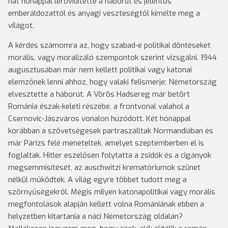
hat hónappal lerövidítette a háborút és jelentős
emberáldozattól és anyagi veszteségtől kímélte meg a
világot.
A kérdés számomra az, hogy szabad-e politikai döntéseket
morális, vagy moralizáló szempontok szerint vizsgálni. 1944
augusztusában már nem kellett politikai vagy katonai
elemzőnek lenni ahhoz, hogy valaki felismerje: Németország
elvesztette a háborút. A Vörös Hadsereg már betört
Románia észak-keleti részébe, a frontvonal valahol a
Csernovic-Jászváros vonalon húzódott. Két hónappal
korábban a szövetségesek partraszálltak Normandiában és
már Párizs felé meneteltek, amelyet szeptemberben el is
foglaltak. Hitler eszelősen folytatta a zsidók és a cigányok
megsemmisítését, az auschwitzi krematóriumok szünet
nélkül működtek. A világ egyre többet tudott meg a
szörnyűségekről. Mégis milyen katonapolitikai vagy morális
megfontolások alapján kellett volna Romániának ebben a
helyzetben kitartania a náci Németország oldalán?