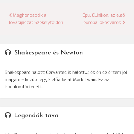
Bejegyzés
Meghonosodik a
Épül Ellinikon, az első
lovasíjászat Székelyföldön
európai okosváros
navigáció
Shakespeare és Newton
Shakespeare halott; Cervantes is halott…; és én se érzem jól
magam – kezdte egyik előadását Mark Twain. Ez az
irodalomtörténeti…
Legendák tava