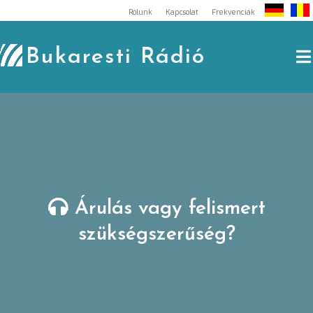
Skip
Rólunk
Kapcsolat
Frekvenciák
to
content
Bukaresti Rádió
Árulás vagy felismert
szükségszerűség?