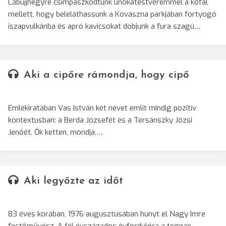
Lábujjhegyre csimpaszkodtunk unokatestvéremmel a kőfal
mellett, hogy beleláthassunk a Kovászna parkjában fortyogó
iszapvulkánba és apró kavicsokat dobjunk a fura szagú…
Aki a cipőre rámondja, hogy cipő
Emlékiratában Vas István két nevet említ mindig pozitív
kontextusban: a Berda Józsefét és a Tersánszky Józsi
Jenőét. Ők ketten, mondja,…
Aki legyőzte az időt
83 éves korában, 1976 augusztusában hunyt el Nagy Imre