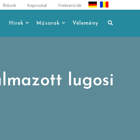
Rólunk
Kapcsolat
Frekvenciák
Hírek
Műsorok
Vélemény
lmazott lugosi