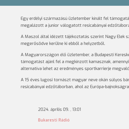
Egy erdélyi származású üzletember kínált fel támogatá
megalázott a junior válogatott resicabányai edzőtábor
A Maszol által idézett tájékoztatás szerint Nagy Elek s
megerősödve kerülne ki ebből a helyzetből.
A Magyarországon élő üzletember, a Budapesti Keresked
támogatást ajánl fel a megkínzott kamasznak, amennyi
alternatíva lehet az eredményes sportkarrierje megvaló
A 15 éves lugosi tornászt magyar neve okán súlyos bá
resicabányai edzőtáborban, ahol az Európa-bajnokságra 
2024. április 09. , 13:01
Bukaresti Rádió