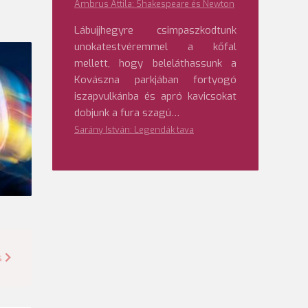
Ambrus Attila: Shakespeare és Newton
Lábujjhegyre csimpaszkodtunk
unokatestvéremmel a kőfal
mellett, hogy beleláthassunk a
Kovászna parkjában fortyogó
iszapvulkánba és apró kavicsokat
dobjunk a fura szagú…
Sarány István: Legendák tava
s