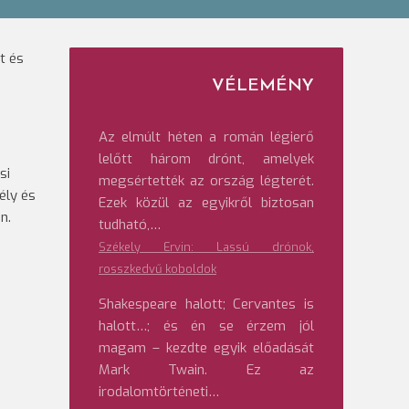
t és
VÉLEMÉNY
Az elmúlt héten a román légierő
lelőtt három drónt, amelyek
si
megsértették az ország légterét.
ély és
Ezek közül az egyikről biztosan
n.
tudható,…
Székely Ervin: Lassú drónok,
rosszkedvű koboldok
Shakespeare halott; Cervantes is
halott…; és én se érzem jól
magam – kezdte egyik előadását
Mark Twain. Ez az
irodalomtörténeti…