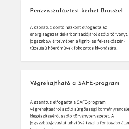
Pénzvisszafizetést kérhet Brüsszel
A szenátus döntő házként elfogadta az
energiaágazat dekarbonizációjáról szóló törvényt.
jogszabály értelmében a lignit- és feketekőszén-
tüzelésű hőerőművek fokozatos kivonására…
Végrehajtható a SAFE-program
A szenátus elfogadta a SAFE-program
végrehajtásáról szóló sürgősségi kormányrendele
kiegészítéséről szóló törvénytervezetet. A
jogszabályjavaslat lehetővé teszi a fontosabb álla