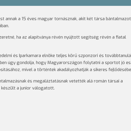
st annak a 15 éves magyar tornásznak, akit két társa bántalmazot
ában.
zeretné, ha az alapítványa révén nyújtott segítség révén a fiatal
elmi és Iparkamara elnöke teljes körű szponzori és továbbtanulá
ben úgy gondolja, hogy Magyarországon folytatni a sportot jó es
sításához, mivel a történtek akadályozhatják a sikeres fejlődésébe
ntalmazásnak és megaláztatásnak vetették alá román társai a
készült a junior válogatott.