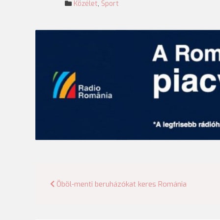
Közélet
,
Sport
Bejegyzés
Öböl-menti beruházókat keres Románia
navigáció