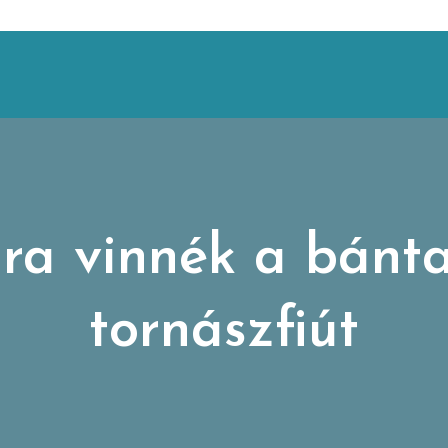
a vinnék a bánta
tornászfiút