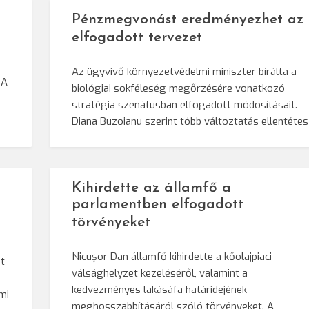
Pénzmegvonást eredményezhet az
elfogadott tervezet
Az ügyvivő környezetvédelmi miniszter bírálta a
 A
biológiai sokféleség megőrzésére vonatkozó
stratégia szenátusban elfogadott módosításait.
Diana Buzoianu szerint több változtatás ellentéte
Kihirdette az államfő a
parlamentben elfogadott
törvényeket
Nicușor Dan államfő kihirdette a kőolajpiaci
t
válsághelyzet kezeléséről, valamint a
kedvezményes lakásáfa határidejének
mi
meghosszabbításáról szóló törvényeket. A