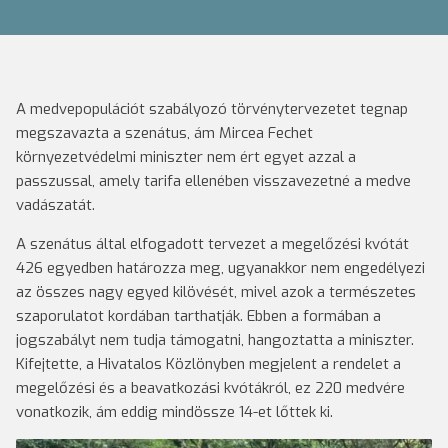
A medvepopulációt szabályozó törvénytervezetet tegnap
megszavazta a szenátus, ám Mircea Fechet
környezetvédelmi miniszter nem ért egyet azzal a
passzussal, amely tarifa ellenében visszavezetné a medve
vadászatát.
A szenátus által elfogadott tervezet a megelőzési kvótát
426 egyedben határozza meg, ugyanakkor nem engedélyezi
az összes nagy egyed kilövését, mivel azok a természetes
szaporulatot kordában tarthatják. Ebben a formában a
jogszabályt nem tudja támogatni, hangoztatta a miniszter.
Kifejtette, a Hivatalos Közlönyben megjelent a rendelet a
megelőzési és a beavatkozási kvótákról, ez 220 medvére
vonatkozik, ám eddig mindössze 14-et lőttek ki.