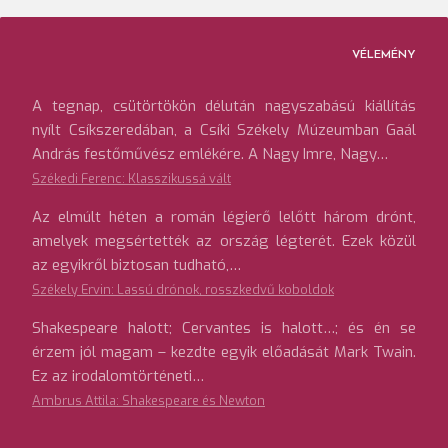
VÉLEMÉNY
A tegnap, csütörtökön délután nagyszabású kiállítás
nyílt Csíkszeredában, a Csíki Székely Múzeumban Gaál
András festőművész emlékére. A Nagy Imre, Nagy…
Székedi Ferenc: Klasszikussá vált
Az elmúlt héten a román légierő lelőtt három drónt,
amelyek megsértették az ország légterét. Ezek közül
az egyikről biztosan tudható,…
Székely Ervin: Lassú drónok, rosszkedvű koboldok
Shakespeare halott; Cervantes is halott…; és én se
érzem jól magam – kezdte egyik előadását Mark Twain.
Ez az irodalomtörténeti…
Ambrus Attila: Shakespeare és Newton