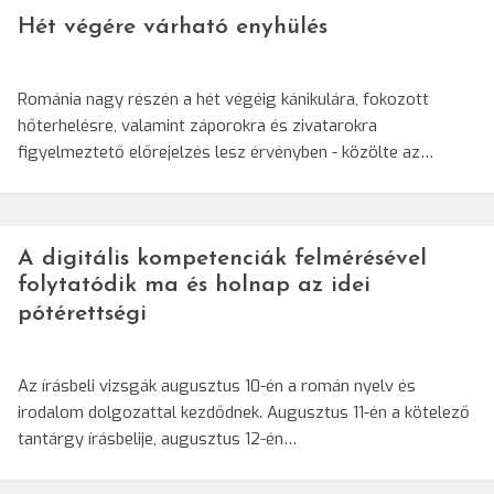
Hét végére várható enyhülés
Románia nagy részén a hét végéig kánikulára, fokozott
hőterhelésre, valamint záporokra és zivatarokra
figyelmeztető előrejelzés lesz érvényben - közölte az…
A digitális kompetenciák felmérésével
folytatódik ma és holnap az idei
pótérettségi
Az írásbeli vizsgák augusztus 10-én a román nyelv és
irodalom dolgozattal kezdődnek. Augusztus 11-én a kötelező
tantárgy írásbelije, augusztus 12-én…