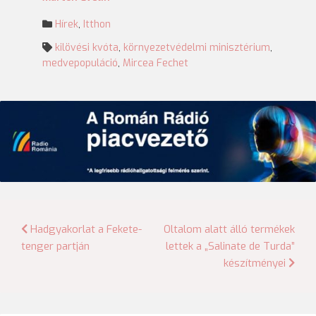
Hírek
,
Itthon
kilövési kvóta
,
környezetvédelmi minisztérium
,
medvepopuláció
,
Mircea Fechet
Bejegyzés
Hadgyakorlat a Fekete-
Oltalom alatt álló termékek
tenger partján
lettek a „Salinate de Turda”
navigáció
készítményei