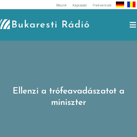
Skip
Rólunk
Kapcsolat
Frekvenciák
to
content
Bukaresti Rádió
Ellenzi a trófeavadászatot a
miniszter