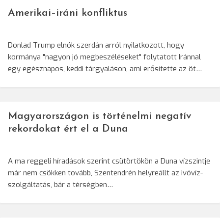
Amerikai–iráni konfliktus
Donlad Trump elnök szerdán arról nyilatkozott, hogy
kormánya "nagyon jó megbeszéléseket" folytatott Iránnal
egy egésznapos, keddi tárgyaláson, ami erősítette az öt…
Magyarországon is történelmi negatív
rekordokat ért el a Duna
A ma reggeli híradások szerint csütörtökön a Duna vízszintje
már nem csökken tovább, Szentendrén helyreállt az ivóvíz-
szolgáltatás, bár a térségben…