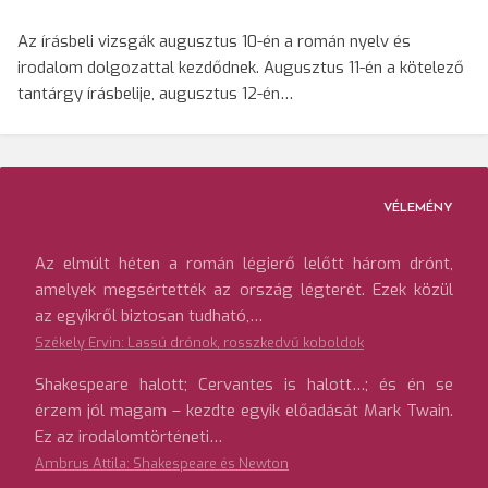
Az írásbeli vizsgák augusztus 10-én a román nyelv és
irodalom dolgozattal kezdődnek. Augusztus 11-én a kötelező
tantárgy írásbelije, augusztus 12-én…
VÉLEMÉNY
Az elmúlt héten a román légierő lelőtt három drónt,
amelyek megsértették az ország légterét. Ezek közül
az egyikről biztosan tudható,…
Székely Ervin: Lassú drónok, rosszkedvű koboldok
Shakespeare halott; Cervantes is halott…; és én se
érzem jól magam – kezdte egyik előadását Mark Twain.
Ez az irodalomtörténeti…
Ambrus Attila: Shakespeare és Newton