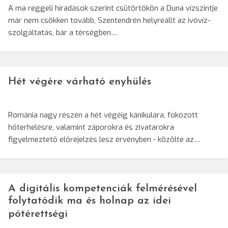
A ma reggeli híradások szerint csütörtökön a Duna vízszintje
már nem csökken tovább, Szentendrén helyreállt az ivóvíz-
szolgáltatás, bár a térségben…
Hét végére várható enyhülés
Románia nagy részén a hét végéig kánikulára, fokozott
hőterhelésre, valamint záporokra és zivatarokra
figyelmeztető előrejelzés lesz érvényben - közölte az…
A digitális kompetenciák felmérésével
folytatódik ma és holnap az idei
pótérettségi