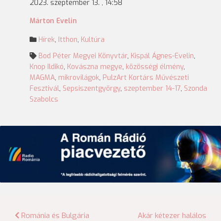
2023. szeptember 13. , 14:58
Márton Evelin
Hírek
,
Itthon
,
Kultúra
Bod Péter Megyei Könyvtár
,
Kispál Ágnes-Evelin
,
Knop Ildikó
,
Kovászna megye
,
közösségi élmény
,
MAGMA
,
mikrovilágok
,
PulzArt Kortárs Művészeti
Fesztivál
,
Sepsiszentgyörgy
,
szeptember 14-17
,
Szonda
Szabolcs
Bejegyzés
Románia és Bulgária
Akár kétezer halálos