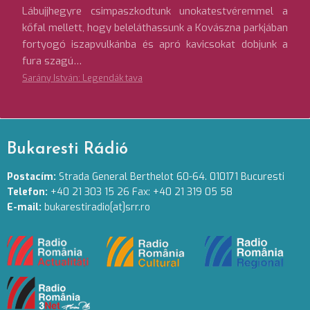
Lábujjhegyre csimpaszkodtunk unokatestvéremmel a
kőfal mellett, hogy beleláthassunk a Kovászna parkjában
fortyogó iszapvulkánba és apró kavicsokat dobjunk a
fura szagú…
Sarány István: Legendák tava
Bukaresti Rádió
Postacím:
Strada General Berthelot 60-64. 010171 Bucuresti
Telefon:
+40 21 303 15 26 Fax: +40 21 319 05 58
E-mail:
bukarestiradio[at]srr.ro