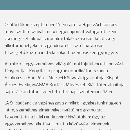
Csütörtökön, szeptember 14-én rajtol a 9. pulzArt kortárs
művészeti fesztivál, mely négy napon át válogatott zenei
csemegéket, aktuális irodalmi találkozásokat, közösségi
alkotóműhelyeket és gondolatébresztő, határokat
feszegető köztéri installációkat hoz Sepsiszentgyörgyre.
A „mikro – egyszemélyes világok” mottójú kilencedik pulzArt
fénypontjait Knop Ildikó programkoordinátor, Szonda
Szabolcs, a Bod Péter Megyei Könyvtár igazgatója, Kispál
Ágnes-Evelin, MAGMA Kortárs Művészeti Kiállítótér alapítója
sajtótájékoztatón ismertette tegnap, szeptember 12-én.
„A 9. kiadásnak a vezényszava a mikro, igyekeztünk nagyon
intim, személyes élményeket nyújtó programokat
felvonultatni az idei rendezvény kínálatában: úgy az
egyszemélyes alkotások, mint a közösségi élmények