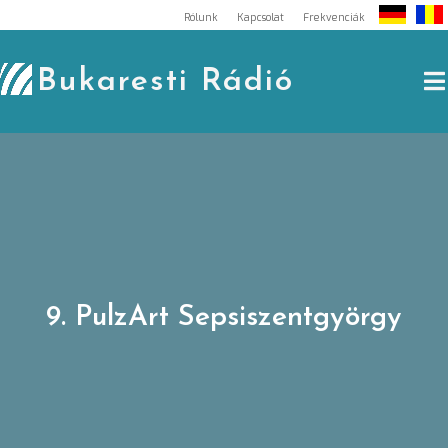
Skip
Rólunk
Kapcsolat
Frekvenciák
to
content
Bukaresti Rádió
9. PulzArt Sepsiszentgyörgy