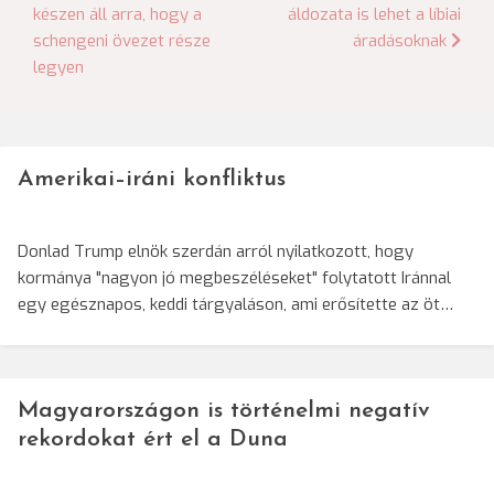
készen áll arra, hogy a
áldozata is lehet a líbiai
navigáció
schengeni övezet része
áradásoknak
legyen
Amerikai–iráni konfliktus
Donlad Trump elnök szerdán arról nyilatkozott, hogy
kormánya "nagyon jó megbeszéléseket" folytatott Iránnal
egy egésznapos, keddi tárgyaláson, ami erősítette az öt…
Magyarországon is történelmi negatív
rekordokat ért el a Duna