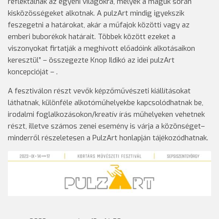
reflektálnak az egyéni világokra, melyek a maguk során
kisközösségeket alkotnak. A pulzArt mindig igyekszik
feszegetni a határokat, akár a műfajok közötti vagy az
emberi buborékok határait. Többek között ezeket a
viszonyokat firtatják a meghívott előadóink alkotásaikon
keresztül” – összegezte Knop Ildikó az idei pulzArt
koncepcióját – .
A fesztiválon részt vevők képzőművészeti kiállításokat
láthatnak, különféle alkotóműhelyekbe kapcsolódhatnak be,
irodalmi foglalkozásokon/kreatív írás műhelyeken vehetnek
részt, illetve számos zenei esemény is várja a közönséget–
minderről részeletesen a PulzArt honlapján tájékozódhatnak.