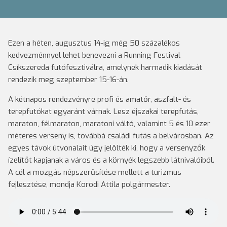
Ezen a héten, augusztus 14-ig még 50 százalékos
kedvezménnyel lehet benevezni a Running Festival
Csíkszereda futófesztiválra, amelynek harmadik kiadását
rendezik meg szeptember 15-16-án.
A kétnapos rendezvényre profi és amatőr, aszfalt- és
terepfutókat egyaránt várnak. Lesz éjszakai terepfutás,
maraton, félmaraton, maratoni váltó, valamint 5 és 10 ezer
méteres verseny is, továbbá családi futás a belvárosban. Az
egyes távok útvonalait úgy jelölték ki, hogy a versenyzők
ízelítőt kapjanak a város és a környék legszebb látnivalóiból.
A cél a mozgás népszerűsítése mellett a turizmus
fejlesztése, mondja Korodi Attila polgármester.