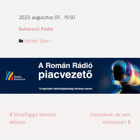
2023. augusztus 07. , 15:50
Bukaresti Rádió
Háttér
,
Sport
Bejegyzés
Oltásfüggő jelenléti
Vásárolunk, de nem
oktatás
élelmiszert
navigáció