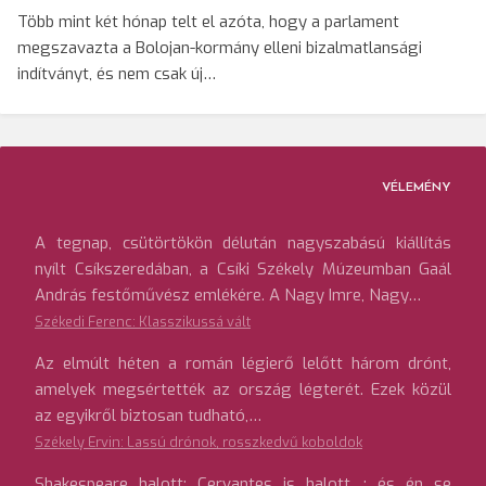
Több mint két hónap telt el azóta, hogy a parlament
megszavazta a Bolojan-kormány elleni bizalmatlansági
indítványt, és nem csak új…
VÉLEMÉNY
A tegnap, csütörtökön délután nagyszabású kiállítás
nyílt Csíkszeredában, a Csíki Székely Múzeumban Gaál
András festőművész emlékére. A Nagy Imre, Nagy…
Székedi Ferenc: Klasszikussá vált
Az elmúlt héten a román légierő lelőtt három drónt,
amelyek megsértették az ország légterét. Ezek közül
az egyikről biztosan tudható,…
Székely Ervin: Lassú drónok, rosszkedvű koboldok
Shakespeare halott; Cervantes is halott…; és én se