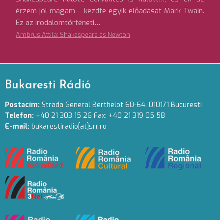
érzem jól magam – kezdte egyik előadását Mark Twain.
Ez az irodalomtörténeti…
Ambrus Attila: Shakespeare és Newton
Bukaresti Rádió
Postacím:
Strada General Berthelot 60-64. 010171 Bucuresti
Telefon:
+40 21 303 15 26 Fax: +40 21 319 05 58
E-mail:
bukarestiradio[at]srr.ro