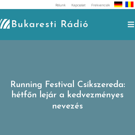
Skip
Rólunk
Kapcsolat
Frekvenciák
to
content
Bukaresti Rádió
Running Festival Csíkszereda:
hétfőn lejár a kedvezményes
nevezés