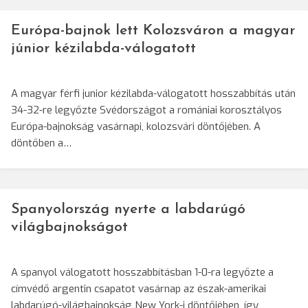
Európa-bajnok lett Kolozsváron a magyar
júnior kézilabda-válogatott
A magyar férfi junior kézilabda-válogatott hosszabbítás után
34-32-re legyőzte Svédországot a romániai korosztályos
Európa-bajnokság vasárnapi, kolozsvári döntőjében. A
döntőben a…
Spanyolország nyerte a labdarúgó
világbajnokságot
A spanyol válogatott hosszabbításban 1-0-ra legyőzte a
címvédő argentin csapatot vasárnap az észak-amerikai
labdarúgó-világbajnokság New York-i döntőjében, így