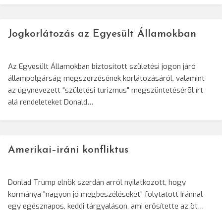
Jogkorlátozás az Egyesült Államokban
Az Egyesült Államokban biztosított születési jogon járó
állampolgárság megszerzésének korlátozásáról, valamint
az úgynevezett "születési turizmus" megszüntetésérõl írt
alá rendeleteket Donald…
Amerikai–iráni konfliktus
Donlad Trump elnök szerdán arról nyilatkozott, hogy
kormánya "nagyon jó megbeszéléseket" folytatott Iránnal
egy egésznapos, keddi tárgyaláson, ami erősítette az öt…