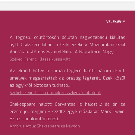
VÉLEMÉNY
A tegnap, csütörtökön délután nagyszabású kiállítás
nyílt Csíkszeredában, a Csíki Székely Múzeumban Gaál
András festőművész emlékére. A Nagy Imre, Nagy…
Székedi Ferenc: Klasszikussá vált
Az elmúlt héten a román légierő lelőtt három drónt,
amelyek megsértették az ország légterét. Ezek közül
az egyikről biztosan tudható,…
Székely Ervin: Lassú drónok, rosszkedvű koboldok
Shakespeare halott; Cervantes is halott…; és én se
érzem jól magam – kezdte egyik előadását Mark Twain.
Ez az irodalomtörténeti…
Ambrus Attila: Shakespeare és Newton