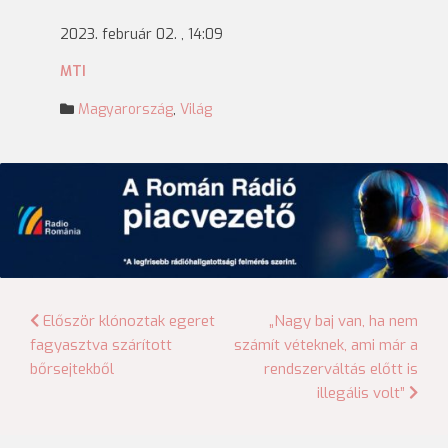
2023. február 02. , 14:09
MTI
Magyarország
,
Világ
Bejegyzés
Először klónoztak egeret
„Nagy baj van, ha nem
fagyasztva szárított
számít véteknek, ami már a
navigáció
bőrsejtekből
rendszerváltás előtt is
illegális volt”