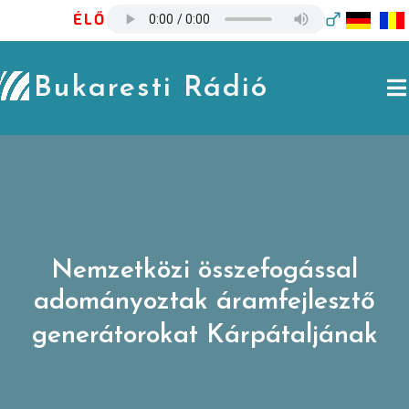
Skip
ÉLŐ
to
content
Bukaresti Rádió
Nemzetközi összefogással
adományoztak áramfejlesztő
generátorokat Kárpátaljának