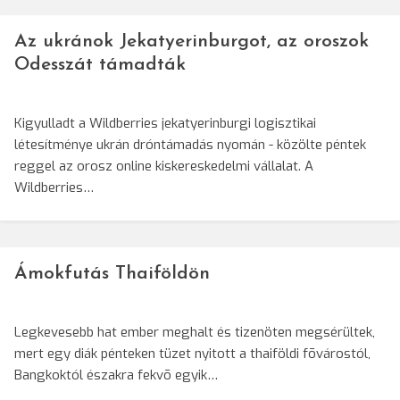
Az ukránok Jekatyerinburgot, az oroszok
Odesszát támadták
Kigyulladt a Wildberries jekatyerinburgi logisztikai
létesítménye ukrán dróntámadás nyomán - közölte péntek
reggel az orosz online kiskereskedelmi vállalat. A
Wildberries…
Ámokfutás Thaiföldön
Legkevesebb hat ember meghalt és tizenöten megsérültek,
mert egy diák pénteken tüzet nyitott a thaiföldi fõvárostól,
Bangkoktól északra fekvõ egyik…