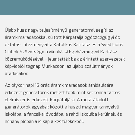
Újabb húsz nagy teljesítményű generátorral segíti az
áramkimaradásokkal sújtott Kárpátalja egészségügyi és
oktatási intézményeit a Katolikus Karitász és a Svéd Lions
Clubok Szövetsége a Munkácsi Egyházmegyei Karitász
közreműködésével – jelentették be az érintett szervezetek
képviselői tegnap Munkácson, az újabb szállítmányok
átadásakor.
Az olykor napi 16 órás áramkimaradások áthidalására
érkezett generátorok mellett több mint két tonna tartós
élelmiszer is érkezett Kárpátaljára. A most átadott
generátorok egyebek között a huszti magyar tannyelvű
iskolába, a fancsikai óvodába, a rahói iskolába kerülnek, és
néhány plébánia is kap a készülékekből.