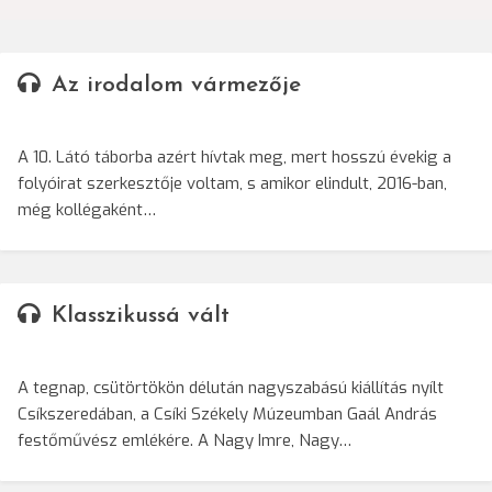
Az irodalom vármezője
A 10. Látó táborba azért hívtak meg, mert hosszú évekig a
folyóirat szerkesztője voltam, s amikor elindult, 2016-ban,
még kollégaként…
Klasszikussá vált
A tegnap, csütörtökön délután nagyszabású kiállítás nyílt
Csíkszeredában, a Csíki Székely Múzeumban Gaál András
festőművész emlékére. A Nagy Imre, Nagy…