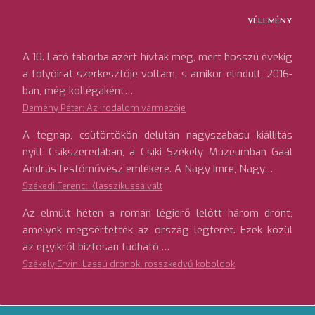
VÉLEMÉNY
A 10. Látó táborba azért hívtak meg, mert hosszú évekig
a folyóirat szerkesztője voltam, s amikor elindult, 2016-
ban, még kollégaként…
Demény Péter: Az irodalom vármezője
A tegnap, csütörtökön délután nagyszabású kiállítás
nyílt Csíkszeredában, a Csíki Székely Múzeumban Gaál
András festőművész emlékére. A Nagy Imre, Nagy…
Székedi Ferenc: Klasszikussá vált
Az elmúlt héten a román légierő lelőtt három drónt,
amelyek megsértették az ország légterét. Ezek közül
az egyikről biztosan tudható,…
Székely Ervin: Lassú drónok, rosszkedvű koboldok