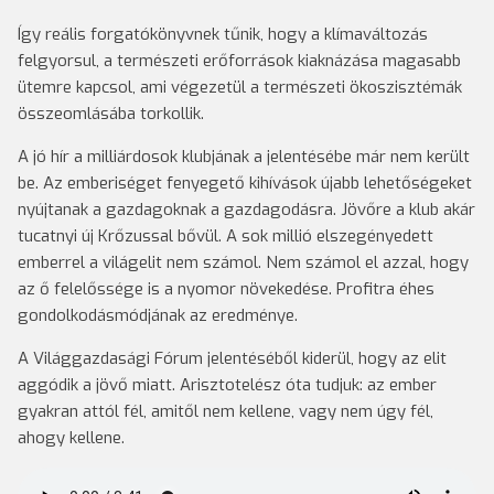
Így reális forgatókönyvnek tűnik, hogy a klímaváltozás
felgyorsul, a természeti erőforrások kiaknázása magasabb
ütemre kapcsol, ami végezetül a természeti ökoszisztémák
összeomlásába torkollik.
A jó hír a milliárdosok klubjának a jelentésébe már nem került
be. Az emberiséget fenyegető kihívások újabb lehetőségeket
nyújtanak a gazdagoknak a gazdagodásra. Jövőre a klub akár
tucatnyi új Krőzussal bővül. A sok millió elszegényedett
emberrel a világelit nem számol. Nem számol el azzal, hogy
az ő felelőssége is a nyomor növekedése. Profitra éhes
gondolkodásmódjának az eredménye.
A Világgazdasági Fórum jelentéséből kiderül, hogy az elit
aggódik a jövő miatt. Arisztotelész óta tudjuk: az ember
gyakran attól fél, amitől nem kellene, vagy nem úgy fél,
ahogy kellene.