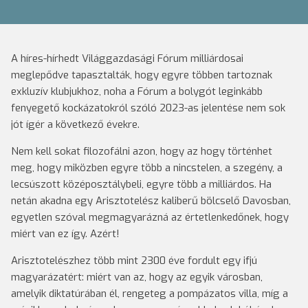
A híres-hírhedt Világgazdasági Fórum milliárdosai
meglepődve tapasztalták, hogy egyre többen tartoznak
exkluzív klubjukhoz, noha a Fórum a bolygót leginkább
fenyegető kockázatokról szóló 2023-as jelentése nem sok
jót ígér a következő évekre.
Nem kell sokat filozofálni azon, hogy az hogy történhet
meg, hogy miközben egyre több a nincstelen, a szegény, a
lecsúszott középosztálybeli, egyre több a milliárdos. Ha
netán akadna egy Arisztotelész kaliberű bölcselő Davosban,
egyetlen szóval megmagyarázná az értetlenkedőnek, hogy
miért van ez így. Azért!
Arisztotelészhez több mint 2300 éve fordult egy ifjú
magyarázatért: miért van az, hogy az egyik városban,
amelyik diktatúrában él, rengeteg a pompázatos villa, míg a