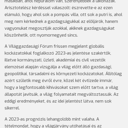
másikban, ahol népuralom van, szerényebbek a lakóházak.
Arisztotelész kérdéssel válaszolt: észrevette-e az ezen
elámuló, hogy ahol sok a pompás villa, ott sok a putri is, ahol
meg nem kérkednek a gazdagságukkal az elöljárók, hanem
vagyonukat megosztják azokkal, akiknek gazdagságukat
köszönhetik, ott nyomornegyed sincs.
A Világgazdasági Fórum frissen megjelent globális
kockázatokkal foglalkozó 2023-as jelentése szakértők,
illetve kormányzati, üzleti, akadémiai és civil vezetők
elemzései alapján vizsgálja a világ előtt álló gazdasági,
geopolitikai, társadalmi és környezeti kockázatokat. Állítólag
azért születik meg évről évre, közel két évtizede immár,
hogy a legfontosabb kihívásokat szem előtt tartva, a világ
állapotát javítsák, a világ folyamatait megváltoztassák. Az
eddigi eredményeket, és az idei jelentést látva, nem sok
sikerrel.
A 2023-as prognózis lehangolóbb mint valaha. A
tételmondat, hogy a világjárvány utóhatásai és az