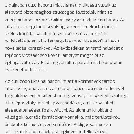
Ukrajnában dúló háború miatt ismét kritikussá váltak az
alapvető biztonsághoz szükséges feltételek, mint az
energiaellátás, az árstabilitás vagy az élelmiszerellátás. Az
infláció, a megélhetési válság, a kereskedelmi háború, a
széles körű társadalmi feszültségek és a nukleáris
hadviselés jelentette fenyegetés most kiegészül a lassú
növekedés korszakával. Az évtizedeken át tartó haladást a
fejlődés visszaesése követi, amelyet megfejel az
éghajlatváltozás. Ez az együttállás páratlanul bizonytalan
évtizedet vetít előre.
Az elhúzódó ukrajnai háború miatt a kormányok tartós
inflációs nyomással és az ellátási láncok átrendeződésével
fognak küzdeni. A súlyosbodó gazdasági helyzet visszafogja
a középosztály korábbi gyarapodását, ami társadalmi
elégedetlenséget fog kiváltani. Az újonnan kirobbanó
válságok jelentős forrásokat vonnak el más területekről,
például a környezetvédelemtől is. Pedig a környezeti
kockázatokra van a világ a legkevésbé felkészülve.