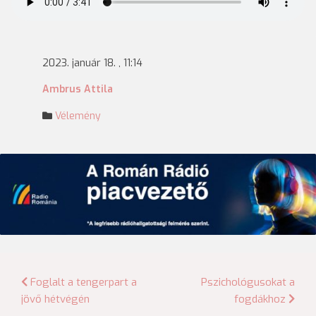
2023. január 18. , 11:14
Ambrus Attila
Vélemény
Bejegyzés
Foglalt a tengerpart a
Pszichológusokat a
jövő hétvégén
fogdákhoz
navigáció