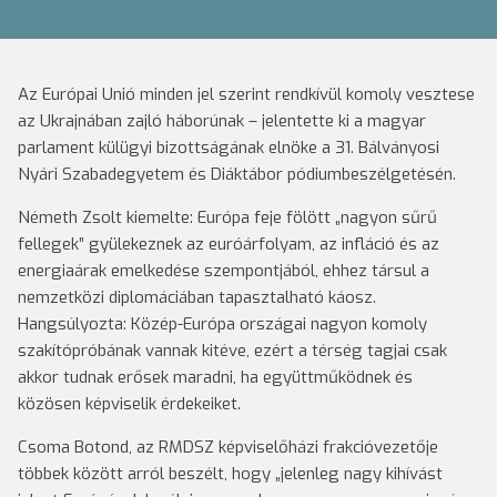
Az Európai Unió minden jel szerint rendkívül komoly vesztese
az Ukrajnában zajló háborúnak – jelentette ki a magyar
parlament külügyi bizottságának elnöke a 31. Bálványosi
Nyári Szabadegyetem és Diáktábor pódiumbeszélgetésén.
Németh Zsolt kiemelte: Európa feje fölött „nagyon sűrű
fellegek” gyülekeznek az euróárfolyam, az infláció és az
energiaárak emelkedése szempontjából, ehhez társul a
nemzetközi diplomáciában tapasztalható káosz.
Hangsúlyozta: Közép-Európa országai nagyon komoly
szakítópróbának vannak kitéve, ezért a térség tagjai csak
akkor tudnak erősek maradni, ha együttműködnek és
közösen képviselik érdekeiket.
Csoma Botond, az RMDSZ képviselőházi frakcióvezetője
többek között arról beszélt, hogy „jelenleg nagy kihívást