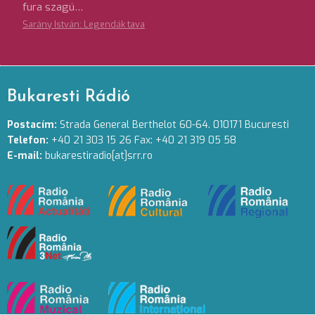
fura szagú…
Sarány István: Legendák tava
Bukaresti Rádió
Postacím:
Strada General Berthelot 60-64. 010171 Bucuresti
Telefon:
+40 21 303 15 26 Fax: +40 21 319 05 58
E-mail:
bukarestiradio[at]srr.ro