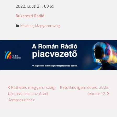
2022. július 21. , 09:59
Bukaresti Rádió
Közélet
,
Magyarország
Bejegyzés
Kéthetes magyarországi
Katolikus igehirdetés, 2023.
tájolásra indul az Aradi
február 12.
navigáció
Kamaraszínház