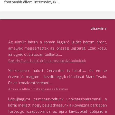
fontosabb állami intézmények…
VÉLEMÉNY
Az elmúlt héten a román légierő lelőtt három drónt,
amelyek megsértették az ország légterét. Ezek közül
az egyikről biztosan tudható,…
Székely Ervin: Lassú drónok, rosszkedvű koboldok
Shakespeare halott; Cervantes is halott…; és én se
érzem jól magam – kezdte egyik előadását Mark Twain.
Ez az irodalomtörténeti…
Ambrus Attila: Shakespeare és Newton
Lábujjhegyre csimpaszkodtunk unokatestvéremmel a
kőfal mellett, hogy beleláthassunk a Kovászna parkjában
fortyogó iszapvulkánba és apró kavicsokat dobjunk a