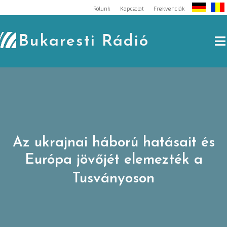
Skip
Rólunk
Kapcsolat
Frekvenciák
to
content
Bukaresti Rádió
Az ukrajnai háború hatásait és
Európa jövőjét elemezték a
Tusványoson