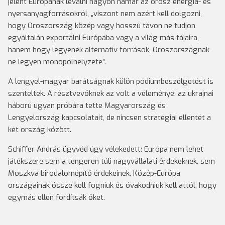
jelent Európának leválni nagyon hamar az orosz energia- és
nyersanyagforrásokról, „viszont nem azért kell dolgozni,
hogy Oroszország közép vagy hosszú távon ne tudjon
egyáltalán exportálni Európába vagy a világ más tájaira,
hanem hogy legyenek alternatív források, Oroszországnak
ne legyen monopolhelyzete”.
A lengyel-magyar barátságnak külön pódiumbeszélgetést is
szenteltek. A résztvevőknek az volt a véleménye: az ukrajnai
háború ugyan próbára tette Magyarország és
Lengyelország kapcsolatait, de nincsen stratégiai ellentét a
két ország között.
Schiffer András ügyvéd úgy vélekedett: Európa nem lehet
játékszere sem a tengeren túli nagyvállalati érdekeknek, sem
Moszkva birodalomépítő érdekeinek, Közép-Európa
országainak össze kell fogniuk és óvakodniuk kell attól, hogy
egymás ellen fordítsák őket.