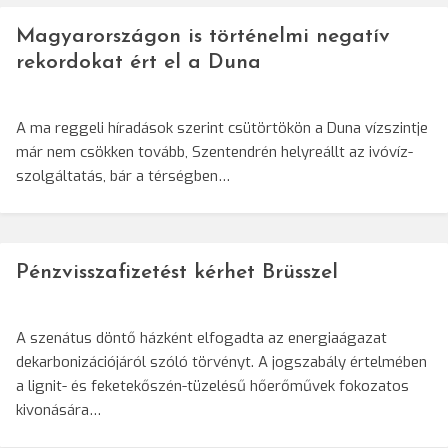
Magyarországon is történelmi negatív
rekordokat ért el a Duna
A ma reggeli híradások szerint csütörtökön a Duna vízszintje
már nem csökken tovább, Szentendrén helyreállt az ivóvíz-
szolgáltatás, bár a térségben…
Pénzvisszafizetést kérhet Brüsszel
A szenátus döntő házként elfogadta az energiaágazat
dekarbonizációjáról szóló törvényt. A jogszabály értelmében
a lignit- és feketekőszén-tüzelésű hőerőművek fokozatos
kivonására…