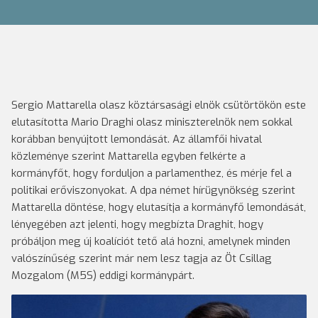
Sergio Mattarella olasz köztársasági elnök csütörtökön este
elutasította Mario Draghi olasz miniszterelnök nem sokkal
korábban benyújtott lemondását. Az államfői hivatal
közleménye szerint Mattarella egyben felkérte a
kormányfőt, hogy forduljon a parlamenthez, és mérje fel a
politikai erőviszonyokat. A dpa német hírügynökség szerint
Mattarella döntése, hogy elutasítja a kormányfő lemondását,
lényegében azt jelenti, hogy megbízta Draghit, hogy
próbáljon meg új koalíciót tető alá hozni, amelynek minden
valószínűség szerint már nem lesz tagja az Öt Csillag
Mozgalom (M5S) eddigi kormánypárt.