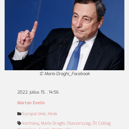
Mario Draghi_Facebook
2022. július 15. , 14:56
Márton Evelin
Európai Unió
,
Hírek
kormány
,
Mario Draghi
,
Olaszország
,
Öt Csillag