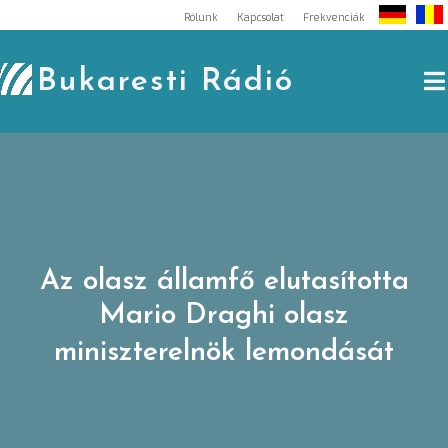
Skip
Rólunk
Kapcsolat
Frekvenciák
to
content
Bukaresti Rádió
Az olasz államfő elutasította
Mario Draghi olasz
miniszterelnök lemondását