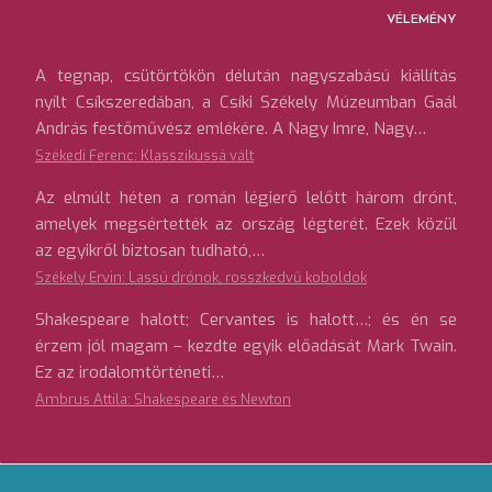
VÉLEMÉNY
A tegnap, csütörtökön délután nagyszabású kiállítás
nyílt Csíkszeredában, a Csíki Székely Múzeumban Gaál
András festőművész emlékére. A Nagy Imre, Nagy…
Székedi Ferenc: Klasszikussá vált
Az elmúlt héten a román légierő lelőtt három drónt,
amelyek megsértették az ország légterét. Ezek közül
az egyikről biztosan tudható,…
Székely Ervin: Lassú drónok, rosszkedvű koboldok
Shakespeare halott; Cervantes is halott…; és én se
érzem jól magam – kezdte egyik előadását Mark Twain.
Ez az irodalomtörténeti…
Ambrus Attila: Shakespeare és Newton