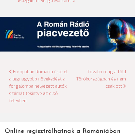
Mozgalom
,
Sergio Mattarella
Bejegyzés
Európában Románia érte el
Tovább reng a föld
a legnagyobb növekedést a
Törökországban és nem
navigáció
forgalomba helyezett autók
csak ott
számát tekintve az első
félévben
Online regisztrálhatnak a Romániában