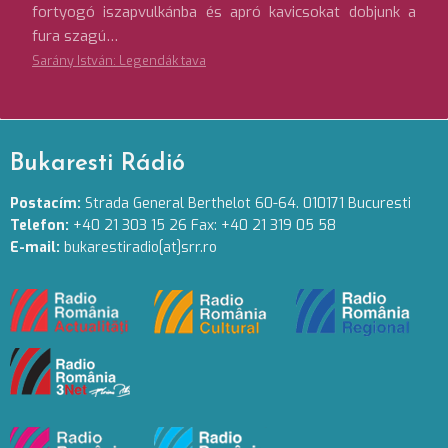
fortyogó iszapvulkánba és apró kavicsokat dobjunk a
fura szagú…
Sarány István: Legendák tava
Bukaresti Rádió
Postacím:
Strada General Berthelot 60-64. 010171 Bucuresti
Telefon:
+40 21 303 15 26 Fax: +40 21 319 05 58
E-mail:
bukarestiradio[at]srr.ro