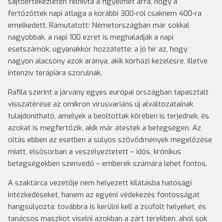
sajtóértekezletén felhívta a figyelmet arra, hogy a
fertőzöttek napi átlaga a korábbi 300-ról csaknem 400-ra
emelkedett. Rámutatott: Németországban már sokkal
nagyobbak, a napi 100 ezret is meghaladják a napi
esetszámok, ugyanakkor hozzátette: a jó hír az, hogy
nagyon alacsony azok aránya, akik kórházi kezelésre, illetve
intenzív terápiára szorulnak.
Rafila szerint a járvány egyes európai országban tapasztalt
visszatérése az omikron vírusvariáns új alváltozatainak
tulajdonítható, amelyek a beoltottak körében is terjednek, és
azokat is megfertőzik, akik már átestek a betegségen. Az
oltás ebben az esetben a súlyos szövődmények megelőzése
miatt, elsősorban a veszélyeztetett – idős, krónikus
betegségekben szenvedő – emberek számára lehet fontos.
A szaktárca vezetője nem helyezett kilátásba hatósági
intézkedéseket, hanem az egyéni védekezés fontosságát
hangsúlyozta: továbbra is kerülni kell a zsúfolt helyeket, és
tanácsos maszkot viselni azokban a zárt terekben, ahol sok