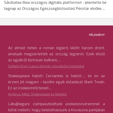
Sănătatea Mea országos digitális platformot - jelentette be
tegnap az Országos Egészségbiztosítási Pénztár elnöke.…
VÉLEMÉNY
Az elmúlt héten a román légierő lelőtt három drónt,
amelyek megsértették az ország légterét. Ezek közül
az egyikről biztosan tudható,…
Székely Ervin: Lassú drónok, rosszkedvű koboldok
Shakespeare halott; Cervantes is halott…; és én se
érzem jól magam – kezdte egyik előadását Mark Twain.
Ez az irodalomtörténeti…
Ambrus Attila: Shakespeare és Newton
Lábujjhegyre csimpaszkodtunk unokatestvéremmel a
kőfal mellett, hogy beleláthassunk a Kovászna parkjában