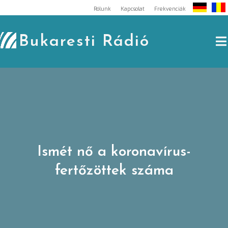
Skip
Rólunk
Kapcsolat
Frekvenciák
to
content
Bukaresti Rádió
Ismét nő a koronavírus-
fertőzöttek száma