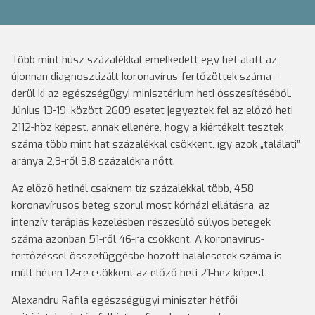
Több mint húsz százalékkal emelkedett egy hét alatt az
újonnan diagnosztizált koronavírus-fertőzöttek száma –
derül ki az egészségügyi minisztérium heti összesítéséből.
Június 13-19. között 2609 esetet jegyeztek fel az előző heti
2112-höz képest, annak ellenére, hogy a kiértékelt tesztek
száma több mint hat százalékkal csökkent, így azok „találati”
aránya 2,9-ről 3,8 százalékra nőtt.
Az előző hetinél csaknem tíz százalékkal több, 458
koronavírusos beteg szorul most kórházi ellátásra, az
intenzív terápiás kezelésben részesülő súlyos betegek
száma azonban 51-ről 46-ra csökkent. A koronavírus-
fertőzéssel összefüggésbe hozott halálesetek száma is
múlt héten 12-re csökkent az előző heti 21-hez képest.
Alexandru Rafila egészségügyi miniszter hétfői