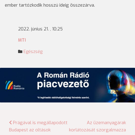
ember tartózkodik hosszú ideig összezárva.
2022. június 21. , 10:25
MTI
Egészség
Bejegyzés
Prágával is megállapodott
Az üzemanyagárak
Budapest az oltások
korlátozását szorgalmazza
navigáció