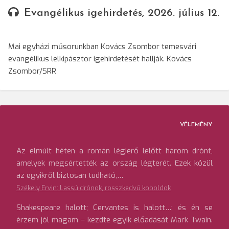
Evangélikus igehirdetés, 2026. július 12.
Mai egyházi műsorunkban Kovács Zsombor temesvári
evangélikus lelkipásztor igehirdetését hallják. Kovács
Zsombor/SRR
VÉLEMÉNY
Az elmúlt héten a román légierő lelőtt három drónt,
amelyek megsértették az ország légterét. Ezek közül
az egyikről biztosan tudható,…
Székely Ervin: Lassú drónok, rosszkedvű koboldok
Shakespeare halott; Cervantes is halott…; és én se
érzem jól magam – kezdte egyik előadását Mark Twain.