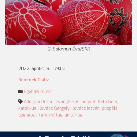
Salamon Éva/SRR
2022. április 18. , 09:00
Benedek Csilla
Egyházi műsor
Adorjáni Dezső
,
evangélikus
,
húsvét
,
Kató Béla
,
katolikus
,
Kovács Gergely
,
Kovács István
,
püspöki
üzenetek
,
református
,
unitárius