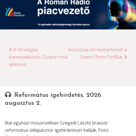
Bejegyzés
A Stratégiai
Kolozsvárott koncertezett a
Kommunikációs Csoport mai
Szent Efrém Férfikar
navigáció
jelenése:
Református igehirdetés, 2026.
augusztus 2.
Mai egyházi műsorunkban Szegedi László brassói
református lelkipásztor igehirdetését hallják. Fotó: