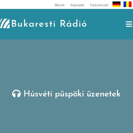
Skip
Rólunk
Kapcsolat
Frekvenciák
to
content
Bukaresti Rádió
Húsvéti püspöki üzenetek