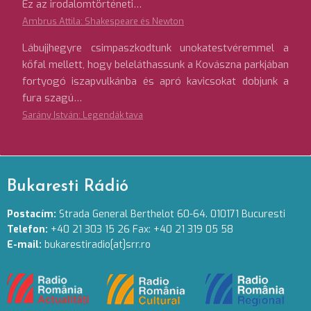
Ez az irodalomtörténeti…
Ambrus Attila: Shakespeare és Newton
Lábujjhegyre csimpaszkodtunk unokatestvéremmel a
kőfal mellett, hogy beleláthassunk a Kovászna parkjában
fortyogó iszapvulkánba és apró kavicsokat dobjunk a
fura szagú…
Sarány István: Legendák tava
Bukaresti Rádió
Postacím:
Strada General Berthelot 60-64. 010171 Bucuresti
Telefon:
+40 21 303 15 26 Fax: +40 21 319 05 58
E-mail:
bukarestiradio[at]srr.ro