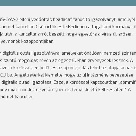
S-CoV-2 elleni védőoltás beadását tanúsító igazolványt, amellyel
émet kancellár. Csütörtök este Berlinben a tagállami kormány-, il
után a kancellár arról beszélt, hogy egyelőre a vírus új, erősen
igyelmének középpontjában.
igitális oltási igazolványra, amelyeket önállóan, nemzeti szinte
ós szintű megoldás révén az egész EU-ban érvényesek lesznek. A
tazni a közösségen belül, és az új megoldás lehet az alapja annak i
 EU-ba. Angela Merkel kiemelte, hogy az új intézmény bevezetése
 digitális oltási igazolása. Ezzel a kérdéssel kapcsolatban „semmif
ány miatt mindez egyelőre „nem is téma, de elő kell készíteni”. A
német kancellár.