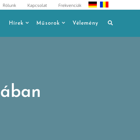
Rólunk
Kapcsolat
Frekvenciák
Hírek
Műsorok
Vélemény
pában