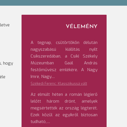
letve
VÉLEMÉNY
A tegnap, csütörtökön délután
nagyszabású kiállítás nyílt
n
Csíkszeredában, a Csíki Székely
Múzeumban Gaál András
s, hogy
festőművész emlékére. A Nagy
Imre, Nagy…
éle
Székedi Ferenc: Klasszikussá vált
Az elmúlt héten a román légierő
lelőtt három drónt, amelyek
megsértették az ország légterét.
Ezek közül az egyikről biztosan
tudható,…