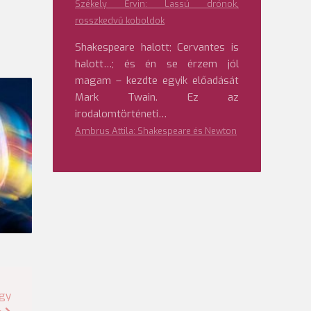
Székely Ervin: Lassú drónok,
rosszkedvű koboldok
Shakespeare halott; Cervantes is
halott…; és én se érzem jól
magam – kezdte egyik előadását
Mark Twain. Ez az
irodalomtörténeti…
Ambrus Attila: Shakespeare és Newton
egy