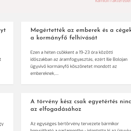
kamion rakterébe
yt
Megértették az emberek és a cége
a kormányfő felhívását
Ezen a héten csökkent a 19-23 óra közötti
t
időszakban az áramfogyasztás, ezért Ilie Bolojan
ügyvivő kormányfő köszönetet mondott az
embereknek,…
A törvény kész csak egyetértés ninc
az elfogadásához
gy
Az egységes bértörvény tervezete bármikor
benyújtható a parlamentbe - jelentette ki az ügyvi