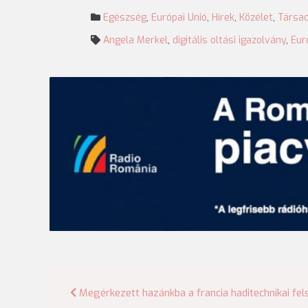
Egészség
,
Európai Unió
,
Hírek
,
Közélet
,
Társa
Angela Merkel
,
digitális oltási igazolvány
,
Eur
Bejegyzés
Megérkezett hazánkba a francia haditechnikai fel