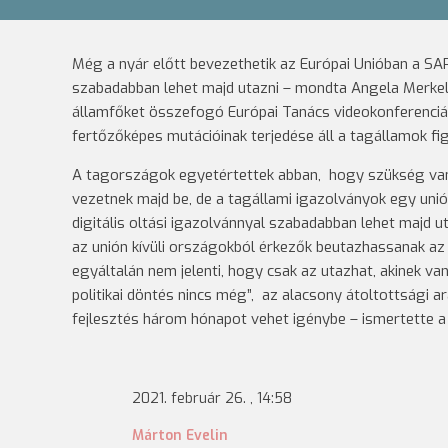
Még a nyár előtt bevezethetik az Európai Unióban a SAR
szabadabban lehet majd utazni – mondta Angela Merkel n
államfőket összefogó Európai Tanács videokonferenciája 
fertőzőképes mutációinak terjedése áll a tagállamok f
A tagországok egyetértettek abban, hogy szükség van d
vezetnek majd be, de a tagállami igazolványok egy uni
digitális oltási igazolvánnyal szabadabban lehet majd u
az unión kívüli országokból érkezők beutazhassanak az
egyáltalán nem jelenti, hogy csak az utazhat, akinek van
politikai döntés nincs még”, az alacsony átoltottsági ar
fejlesztés három hónapot vehet igénybe – ismertette a 
2021. február 26. , 14:58
Márton Evelin