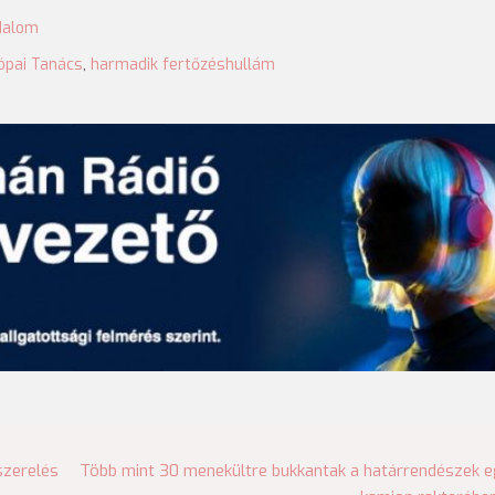
dalom
ópai Tanács
,
harmadik fertőzéshullám
szerelés
Több mint 30 menekültre bukkantak a határrendészek 