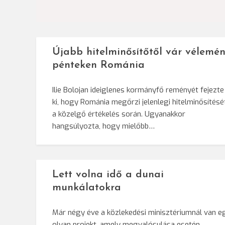
navigáció
Újabb hitelminősítőtől vár vélemén
pénteken Románia
Ilie Bolojan ideiglenes kormányfő reményét fejezte
ki, hogy Románia megőrzi jelenlegi hitelminősítésé
a közelgő értékelés során. Ugyanakkor
hangsúlyozta, hogy mielőbb…
Lett volna idő a dunai
munkálatokra
Már négy éve a közlekedési minisztériumnál van e
olyan projekt, amely megvalósulása esetén