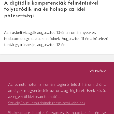
A digitális kompetenciák felmérésével
folytatódik ma és holnap az idei
pótérettségi
Az írásbeli vizsgák augusztus 10-én a román nyelv és
irodalom dolgozattal kezdődnek. Augusztus 11-én a kötelező
tantárgy írásbelije, augusztus 12-én…
VÉLEMÉNY
Az elmúlt héten a román légierő lelőtt három drónt,
amelyek megsértették az ország légterét. Ezek közül
az egyikről biztosan tudható,…
Székely Ervin: Lassú drónok, rosszkedvű koboldok
Shakespeare halott; Cervantes is halott…; és én se