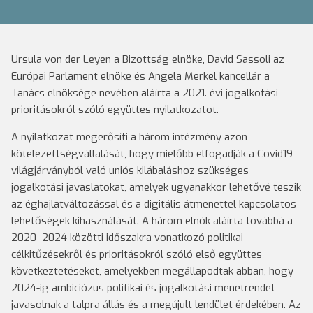
Ursula von der Leyen a Bizottság elnöke, David Sassoli az
Európai Parlament elnöke és Angela Merkel kancellár a
Tanács elnöksége nevében aláírta a 2021. évi jogalkotási
prioritásokról szóló együttes nyilatkozatot.
A nyilatkozat megerősíti a három intézmény azon
kötelezettségvállalását, hogy mielőbb elfogadják a Covid19-
világjárványból való uniós kilábaláshoz szükséges
jogalkotási javaslatokat, amelyek ugyanakkor lehetővé teszik
az éghajlatváltozással és a digitális átmenettel kapcsolatos
lehetőségek kihasználását. A három elnök aláírta továbbá a
2020–2024 közötti időszakra vonatkozó politikai
célkitűzésekről és prioritásokról szóló első együttes
következtetéseket, amelyekben megállapodtak abban, hogy
2024-ig ambiciózus politikai és jogalkotási menetrendet
javasolnak a talpra állás és a megújult lendület érdekében. Az