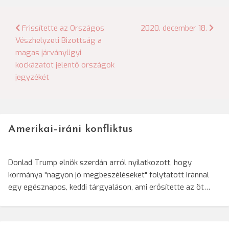
Bejegyzés
Frissítette az Országos
2020. december 18.
Vészhelyzeti Bizottság a
navigáció
magas járványügyi
kockázatot jelentő országok
jegyzékét
Amerikai–iráni konfliktus
Donlad Trump elnök szerdán arról nyilatkozott, hogy
kormánya "nagyon jó megbeszéléseket" folytatott Iránnal
egy egésznapos, keddi tárgyaláson, ami erősítette az öt…