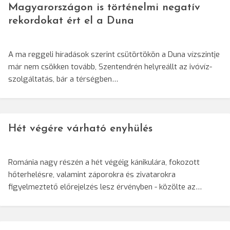
Magyarországon is történelmi negatív
rekordokat ért el a Duna
A ma reggeli híradások szerint csütörtökön a Duna vízszintje
már nem csökken tovább, Szentendrén helyreállt az ivóvíz-
szolgáltatás, bár a térségben…
Hét végére várható enyhülés
Románia nagy részén a hét végéig kánikulára, fokozott
hőterhelésre, valamint záporokra és zivatarokra
figyelmeztető előrejelzés lesz érvényben - közölte az…