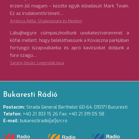
érzem jól magam – kezdte egyik előadását Mark Twain.
Ez az irodalomtörténeti…
Ambrus Attila: Shakespeare és Newton
Lábujjhegyre csimpaszkodtunk unokatestvéremmel a
kőfal mellett, hogy beleláthassunk a Kovászna parkjában
fortyogó iszapvulkánba és apró kavicsokat dobjunk a
fura szagú…
Sarány István: Legendák tava
Bukaresti Rádió
Postacím:
Strada General Berthelot 60-64. 010171 Bucuresti
Telefon:
+40 21 303 15 26 Fax: +40 21 319 05 58
E-mail:
bukarestiradio[at]srr.ro