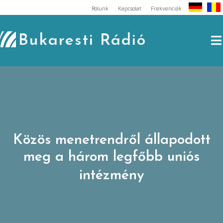
Skip
Rólunk
Kapcsolat
Frekvenciák
to
content
Bukaresti Rádió
Közös menetrendről állapodott
meg a három legfőbb uniós
intézmény