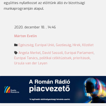
együttes nyilatkozat az előttünk álló év bizottsági
munkaprogramján alapul.
2020. december 18. , 14:46
Márton Evelin
Egészség
,
Európai Unió
,
Gazdaság
,
Hírek
,
Közélet
Angela Merkel
,
David Sassoli
,
Európai Parlament
,
Európai Tanács
,
politikai célkitűzések
,
prioritások
,
Ursula van der Leyen