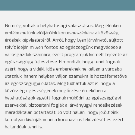
Nemrég voltak a helyhatósági választások. Még élénken
emlékezhetünk elöljáróink kortesbeszédeire a közösségi
érdekek képviseletéről. Arról, hogy ilyen járványtól sújtott
télvíz idején milyen fontos az egészségünk megvédése a
városgazdák számára, ezért programjuk kiemelt fejezete az
egészségügy fejlesztése. Elmondták, hogy tenni fognak
azért, hogy a vidéki, idős embereknek ne kelljen a városba
utazniuk, hanem helyben váljon számukra is hozzáférhetővé
az egészségügyi ellátás. Megtudhattuk azt is, hogy a
közösség egészségének megőrzése érdekében a
helyhatóságok együtt fognak működni az egészségügyi
szervekkel, biztosítani fogják a járványügyi rendelkezések
maradéktalan betartását. Jó volt hallani, hogy jelöltjeink
komolyan kívánják venni a koronavírus leküzdését és ezért
hajlandóak tenni is.