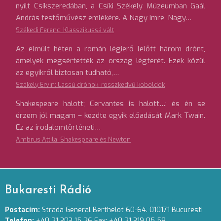
nyílt Csíkszeredában, a Csíki Székely Múzeumban Gaál
András festőművész emlékére. A Nagy Imre, Nagy…
Székedi Ferenc: Klasszikussá vált
Az elmúlt héten a román légierő lelőtt három drónt,
amelyek megsértették az ország légterét. Ezek közül
az egyikről biztosan tudható,…
Székely Ervin: Lassú drónok, rosszkedvű koboldok
Shakespeare halott; Cervantes is halott…; és én se
érzem jól magam – kezdte egyik előadását Mark Twain.
Ez az irodalomtörténeti…
Ambrus Attila: Shakespeare és Newton
Bukaresti Rádió
Postacím:
Strada General Berthelot 60-64. 010171 Bucuresti
Telefon:
+40 21 303 15 26 Fax: +40 21 319 05 58