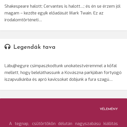
Shakespeare halott; Cervantes is halott…; és én se érzem jól
magam – kezdte egyik előadását Mark Twain. Ez az
irodalomtörténeti…
Legendák tava
Lábujjhegyre csimpaszkodtunk unokatestvéremmel a kőfal
mellett, hogy beleláthassunk a Kovászna parkjában fortyogó
iszapvulkánba és apró kavicsokat dobjunk a fura szagú…
VÉLEMÉNY
A tegnap, csütörtökön délután nagyszabású kiállítás