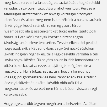
meg kell szervezni a lakosság elutaztatását a legközelebbi
városba, vagy olyan településre, ahol van ilyen. Persze a
felesleges utaztatásnak az anyagi költségei bizonyára
jelentősek és akkor még nem is beszéltünk a buszoztatások
járványügyi kockázatáról, hiszen egy zárt térben
huzamosabb ideig esetenként két tucat ember zsúfolódik
össze, s ilyen körülmények között a biztonságos
távolságtartás eleve lehetetlen. Tessék elképzelni például,
hogy azok akik a Kászonokban, vagy Gyimesközéplokon
laknak, hogyan fognak eljutni a legközelebbi városba a téli
útviszonyok között. Bizonyára sokan inkább lemondanak az
oltásról kockáztatva ezzel a saját egészségüket, de a
másokét is. Nem túlzás azt állítani, hogy a kényelmes
községi polgármesterek és helyi tanácsosok késleltetik a
járvány leküzdését, ezáltal később oldhatók fel a
megszorítások és az élet nem térhet időben vissza a régi
kerékvágásba.
Hogy egyszerűbb legyen megérteni a helyzetet: Az állam