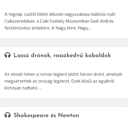
A tegnap, csütörtökön délután nagyszabású kiállítás nyílt
Csíkszeredában, a Csíki Székely Múzeumban Gaál András
festőművész emlékére. A Nagy Imre, Nagy…
Lassú drónok, rosszkedvű koboldok
Az elmúlt héten a román légierő lelőtt három drónt, amelyek
megsértették az ország légterét. Ezek közül az egyikről
biztosan tudható,…
Shakespeare és Newton