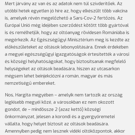
Mert járvány az van és az adatok nem túl szívderítőek. Az
utóbbi hetek egyetlen jó híre az, hogy elkészült több vakcina
is, amelyek révén megelőzhető a Sars-Cov-2 fertőzés. Az
Európai Unió még idejében szerződést kötött több gyártóval
is és remélhetjük, hogy az oltóanyag rövidesen Romániába is
megérkezik. Az Egészségügyi Minisztérium meg is kezdte az
előkészületeket az oltások lebonyolítására. Ennek érdekében
a megyei egészségügyi igazgatóságok értesítették a városi
és községi helyhatóságokat, hogy biztosítsanak megfelelő
helységeket az oltások beadására, hiszen az utcasarkon
mégsem lehet beinjekciózni a román, magyar és más
nemzetiségű embereket.
Nos, Hargita megyében – amelyik nem tartozik az ország
legkisebb megyéi közé, a városokban ez nem okozott
gondot, de – mindössze 2 (azaz kettő) községi
önkormányzat, jelesen a korondi és a gyergyóremetei
vállalta, hogy helyet biztosít az oltások beadására.
Amennyiben pedig nem lesznek vidéki oltóközpontok, akkor