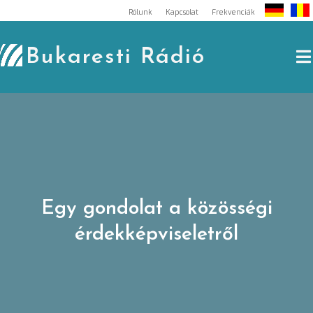
Skip
Rólunk
Kapcsolat
Frekvenciák
to
content
Bukaresti Rádió
Egy gondolat a közösségi
érdekképviseletről