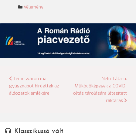
Vélemény
Bejegyzés
Temesváron ma
Nelu Tătaru:
gyásznapot hirdettek az
Működőképesek a COVID-
navigáció
áldozatok emlékére
oltás tárolására létesített
raktárak
Klasszikussá vált