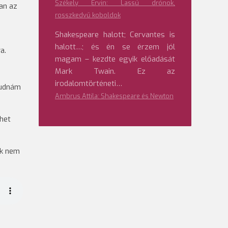
Székely Ervin: Lassú drónok,
an az
rosszkedvű koboldok
Shakespeare halott; Cervantes is
halott…; és én se érzem jól
a.
magam – kezdte egyik előadását
.
Mark Twain. Ez az
irodalomtörténeti…
tudnám
Ambrus Attila: Shakespeare és Newton
ehet
ik nem