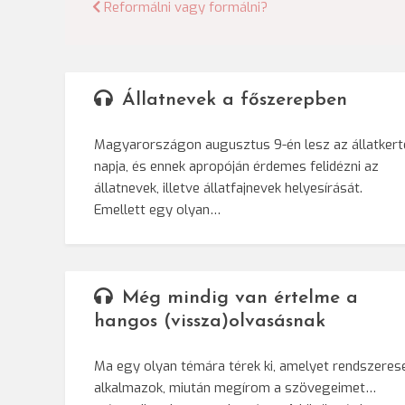
Bejegyzés
Reformálni vagy formálni?
navigáció
Állatnevek a főszerepben
Magyarországon augusztus 9-én lesz az állatkert
napja, és ennek apropóján érdemes felidézni az
állatnevek, illetve állatfajnevek helyesírását.
Emellett egy olyan…
Még mindig van értelme a
hangos (vissza)olvasásnak
Ma egy olyan témára térek ki, amelyet rendszeres
alkalmazok, miután megírom a szövegeimet…