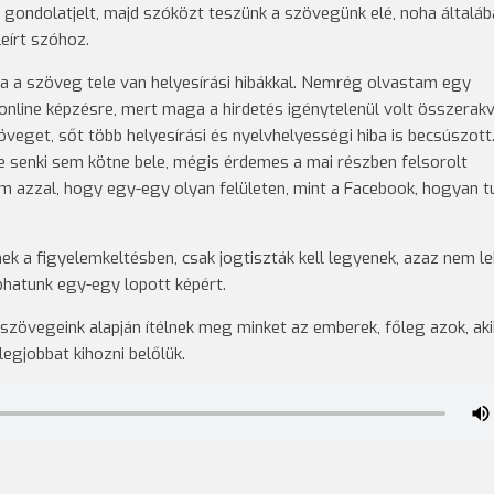
 gondolatjelt, majd szóközt teszünk a szövegünk elé, noha általáb
eírt szóhoz.
ha a szöveg tele van helyesírási hibákkal. Nemrég olvastam egy
 online képzésre, mert maga a hirdetés igénytelenül volt összerakv
veget, sőt több helyesírási és nyelvhelyességi hiba is becsúszott
e senki sem kötne bele, mégis érdemes a mai részben felsorolt
tem azzal, hogy egy-egy olyan felületen, mint a Facebook, hogyan 
ek a figyelemkeltésben, csak jogtiszták kell legyenek, azaz nem l
phatunk egy-egy lopott képért.
szövegeink alapján ítélnek meg minket az emberek, főleg azok, ak
egjobbat kihozni belőlük.