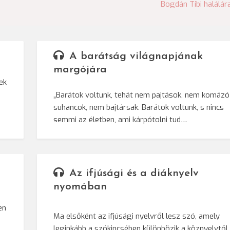
Bogdán Tibi halálár
A barátság világnapjának
margójára
ek
„Barátok voltunk, tehát nem pajtások, nem komázó
suhancok, nem bajtársak. Barátok voltunk, s nincs
semmi az életben, ami kárpótolni tud…
Az ifjúsági és a diáknyelv
nyomában
en
Ma elsőként az ifjúsági nyelvről lesz szó, amely
leginkább a szókincsében különbözik a köznyelvtől