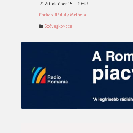
2020. október 15. , 09:48
Farkas-Ráduly Melánia
Szövegkovács