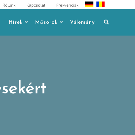
Rólunk
Kapcsolat
Frekvenciák
Hírek
Műsorok
Vélemény
sekért