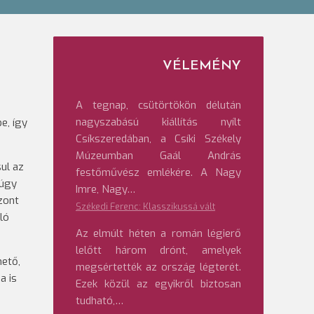
VÉLEMÉNY
A tegnap, csütörtökön délután
nagyszabású kiállítás nyílt
e, így
Csíkszeredában, a Csíki Székely
Múzeumban Gaál András
sul az
festőművész emlékére. A Nagy
múgy
Imre, Nagy…
zont
Székedi Ferenc: Klasszikussá vált
ló
Az elmúlt héten a román légierő
lelőtt három drónt, amelyek
hető,
megsértették az ország légterét.
a is
Ezek közül az egyikről biztosan
tudható,…