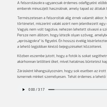
A felsorolásokra ugyancsak érdemes odafigyelni: előbb
emberek mínuszjelt használnak, amely tapad az általuk l
Természetesen a felsoroltak alig érnek valamit akkor, 
történetet, miszerint valaki azért nem jelentkezett egy
Vagyis nem volt tagolva, nehezen lehetett olvasni a szö
Persze nem állítom, hogy létezik olyan szöveg, amelyb
„apróságokra” is figyelni. Én hosszú évekig kísérletez
a lehető legjobban kinéző bejegyzéseket közzétenni.
Közben eszembe jutott, hogy a fotók is sokat segíthetn
akárhonnan letölteni őket, mivel hatalmas büntetést ka
Zárásként kihangsúlyoznám, hogy sok esetben az írott 
ismernek minket személyesen. Tehát érdemes a lehető l