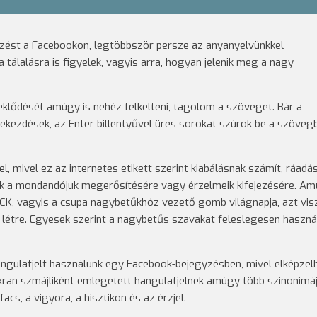
zést a Facebookon, legtöbbször persze az anyanyelvünkkel
tálalásra is figyelek, vagyis arra, hogyan jelenik meg a nagy
eklődését amúgy is nehéz felkelteni, tagolom a szöveget. Bár a
ezdések, az Enter billentyűvel üres sorokat szúrok be a szövegb
el, mivel ez az internetes etikett szerint kiabálásnak számít, ráadá
lják a mondandójuk megerősítésére vagy érzelmeik kifejezésére. A
CK, vagyis a csupa nagybetűkhöz vezető gomb világnapja, azt vis
létre. Egyesek szerint a nagybetűs szavakat feleslegesen haszná
angulatjelt használunk egy Facebook-bejegyzésben, mivel elképzel
an szmájliként emlegetett hangulatjelnek amúgy több szinonimáj
acs, a vigyora, a hisztikon és az érzjel.