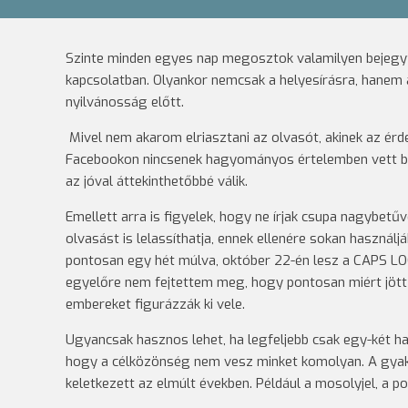
Szinte minden egyes nap megosztok valamilyen bejegy
kapcsolatban. Olyankor nemcsak a helyesírásra, hanem a 
nyilvánosság előtt.
Mivel nem akarom elriasztani az olvasót, akinek az érd
Facebookon nincsenek hagyományos értelemben vett bek
az jóval áttekinthetőbbé válik.
Emellett arra is figyelek, hogy ne írjak csupa nagybetűv
olvasást is lelassíthatja, ennek ellenére sokan haszná
pontosan egy hét múlva, október 22-én lesz a CAPS LO
egyelőre nem fejtettem meg, hogy pontosan miért jött 
embereket figurázzák ki vele.
Ugyancsak hasznos lehet, ha legfeljebb csak egy-két h
hogy a célközönség nem vesz minket komolyan. A gyakr
keletkezett az elmúlt években. Például a mosolyjel, a pof