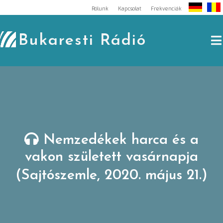
Skip
Rólunk
Kapcsolat
Frekvenciák
to
content
Bukaresti Rádió
Nemzedékek harca és a
vakon született vasárnapja
(Sajtószemle, 2020. május 21.)