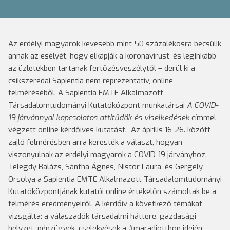
Az erdélyi magyarok kevesebb mint 50 százalékosra becsülik
annak az esélyét, hogy elkapják a koronavírust, és leginkább
az üzletekben tartanak fertőzésveszélytől – derül ki a
csíkszeredai Sapientia nem reprezentatív, online
felméréséből. A Sapientia EMTE Alkalmazott
Társadalomtudományi Kutatóközpont munkatársai
A COVID-
19 járvánnyal kapcsolatos attitűdök és viselkedések
címmel
végzett online kérdőíves kutatást. Az április 16-26. között
zajló felmérésben arra keresték a választ, hogyan
viszonyulnak az erdélyi magyarok a COVID-19 járványhoz.
Telegdy Balázs, Sántha Ágnes, Nistor Laura, és Gergely
Orsolya a Sapientia EMTE Alkalmazott Társadalomtudományi
Kutatóközpontjának kutatói online értékelőn számoltak be a
felmérés eredményeiről. A kérdőív a következő témákat
vizsgálta: a válaszadók társadalmi háttere, gazdasági
helyzet, pénzügyek, cselekvések a #maradjotthon idején,