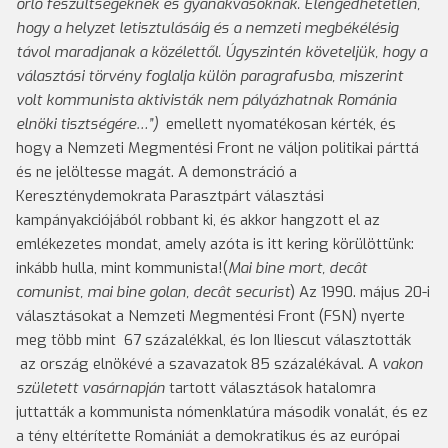
őrlő feszültségeknek és gyanakvásoknak. Elengedhetetlen,
hogy a helyzet letisztulásáig és a nemzeti megbékélésig
távol maradjanak a közélettől. Úgyszintén követeljük, hogy a
választási törvény foglalja külön paragrafusba, miszerint
volt kommunista aktivisták nem pályázhatnak Románia
elnöki tisztségére…”)
emellett nyomatékosan kérték, és
hogy a Nemzeti Megmentési Front ne váljon politikai párttá
és ne jelöltesse magát. A demonstráció a
Kereszténydemokrata Parasztpárt választási
kampányakciójából robbant ki, és akkor hangzott el az
emlékezetes mondat, amely azóta is itt kering körülöttünk:
inkább hulla, mint kommunista!(
Mai bine mort, decât
comunist, mai bine golan, decât securist
) Az 1990. május 20-i
választásokat a Nemzeti Megmentési Front (FSN) nyerte
meg több mint 67 százalékkal, és Ion Iliescut választották
az ország elnökévé a szavazatok 85 százalékával. A
vakon
született vasárnapján
tartott választások hatalomra
juttatták a kommunista nómenklatúra második vonalát, és ez
a tény eltérítette Romániát a demokratikus és az európai