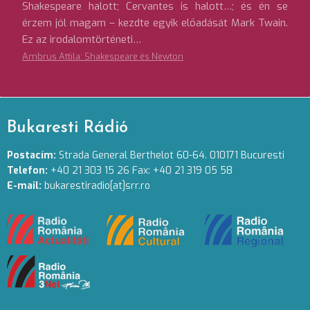
Shakespeare halott; Cervantes is halott…; és én se
érzem jól magam – kezdte egyik előadását Mark Twain.
Ez az irodalomtörténeti…
Ambrus Attila: Shakespeare és Newton
Bukaresti Rádió
Postacím:
Strada General Berthelot 60-64. 010171 Bucuresti
Telefon:
+40 21 303 15 26 Fax: +40 21 319 05 58
E-mail:
bukarestiradio[at]srr.ro