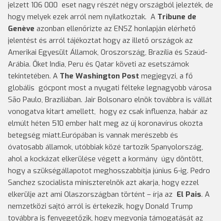
jelzett 106 000 eset nagy részét négy országból jelezték, de
hogy melyek ezek arról nem nyilatkoztak. A
Tribune de
Genève
azonban ellenőrizte az ENSZ honlapján elérhető
jelentést és arról tájékoztat hogy az illető országok az
Amerikai Egyesült Államok, Oroszország, Brazília és Szaúd-
Arábia. Őket India, Peru és Qatar követi az esetszámok
tekintetében. A
The Washington Post
megjegyzi, a fő
globális gócpont most a nyugati félteke legnagyobb városa
São Paulo, Brazíliában. Jair Bolsonaro elnök továbbra is vállát
vonogatva kitart amellett, hogy ez csak influenza, habár az
elmúlt héten 510 ember halt meg az új koronavírus okozta
betegség miatt.Európában is vannak merészebb és
óvatosabb államok, utóbbiak közé tartozik Spanyolország,
ahol a kockázat elkerülése végett a kormány úgy döntött,
hogy a szükségállapotot meghosszabbítja június 6-ig. Pedro
Sanchez szocialista miniszterelnök azt akarja, hogy ezzel
elkerülje azt ami Olaszországban történt – írja az
El Pais
. A
nemzetközi sajtó arról is értekezik, hogy Donald Trump
továbbra is fenyegetőzik, hogy megvonja támogatását az