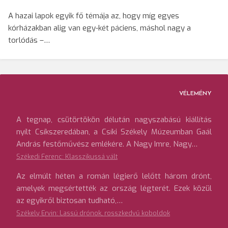
A hazai lapok egyik fő témája az, hogy míg egyes
kórházakban alig van egy-két páciens, máshol nagy a
torlódás –…
VÉLEMÉNY
A tegnap, csütörtökön délután nagyszabású kiállítás
nyílt Csíkszeredában, a Csíki Székely Múzeumban Gaál
András festőművész emlékére. A Nagy Imre, Nagy…
Székedi Ferenc: Klasszikussá vált
Az elmúlt héten a román légierő lelőtt három drónt,
amelyek megsértették az ország légterét. Ezek közül
az egyikről biztosan tudható,…
Székely Ervin: Lassú drónok, rosszkedvű koboldok