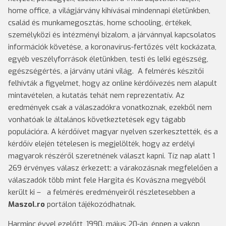
home office, a világjárvány kihívásai mindennapi életünkben,
család és munkamegosztás, home schooling, értékek,
személyközi és intézményi bizalom, a járvánnyal kapcsolatos
információk követése, a koronavírus-fertőzés vélt kockázata,
egyéb veszélyforrások életünkben, testi és lelki egészség,
egészségértés, a járvány utáni világ. A felmérés készítői
felhívták a figyelmet, hogy az online kérdőívezés nem alapult
mintavételen, a kutatás tehát nem reprezentatív. Az
eredmények csak a válaszadókra vonatkoznak, ezekből nem
vonhatóak le általános következtetések egy tágabb
populációra. A kérdőívet magyar nyelven szerkesztették, és a
kérdőív elején tételesen is megjelölték, hogy az erdélyi
magyarok részéről szeretnének választ kapni. Tíz nap alatt 1
269 érvényes válasz érkezett: a várakozásnak megfelelően a
válaszadók több mint fele Hargita és Kovászna megyéből
került ki – a felmérés eredményeiről részletesebben a
Maszol.ro
portálon tájékozódhatnak.
Harminc évvel ezelőtt, 1990. május 20-án, éppen a vakon