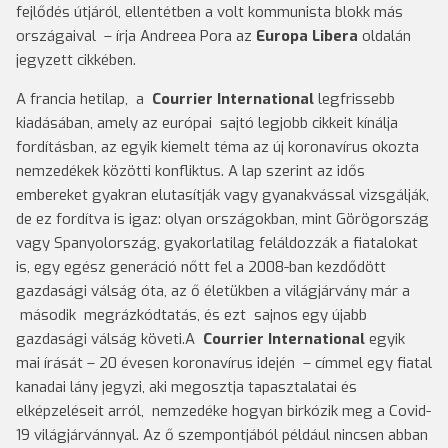
fejlődés útjáról, ellentétben a volt kommunista blokk más
országaival – írja Andreea Pora az
Europa Libera
oldalán
jegyzett cikkében.
A francia hetilap, a
Courrier International
legfrissebb
kiadásában, amely az európai sajtó legjobb cikkeit kínálja
fordításban, az egyik kiemelt téma az új koronavírus okozta
nemzedékek közötti konfliktus. A lap szerint az idős
embereket gyakran elutasítják vagy gyanakvással vizsgálják,
de ez fordítva is igaz: olyan országokban, mint Görögország
vagy Spanyolország, gyakorlatilag feláldozzák a fiatalokat
is, egy egész generáció nőtt fel a 2008-ban kezdődött
gazdasági válság óta, az ő életükben a világjárvány már a
második megrázkódtatás, és ezt sajnos egy újabb
gazdasági válság követi.A
Courrier International
egyik
mai írását – 20 évesen koronavírus idején – címmel egy fiatal
kanadai lány jegyzi, aki megosztja tapasztalatai és
elképzeléseit arról, nemzedéke hogyan birkózik meg a Covid-
19 világjárvánnyal. Az ő szempontjából például nincsen abban