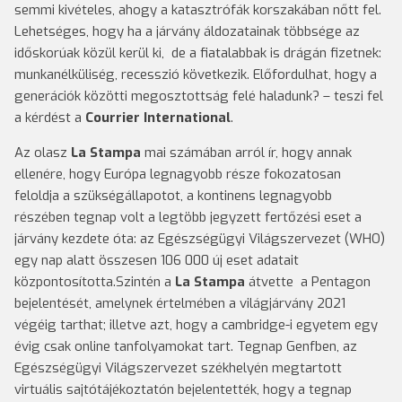
semmi kivételes, ahogy a katasztrófák korszakában nőtt fel.
Lehetséges, hogy ha a járvány áldozatainak többsége az
időskorúak közül kerül ki, de a fiatalabbak is drágán fizetnek:
munkanélküliség, recesszió következik. Előfordulhat, hogy a
generációk közötti megosztottság felé haladunk? – teszi fel
a kérdést a
Courrier International
.
Az olasz
La Stampa
mai számában arról ír, hogy annak
ellenére, hogy Európa legnagyobb része fokozatosan
feloldja a szükségállapotot, a kontinens legnagyobb
részében tegnap volt a legtöbb jegyzett fertőzési eset a
járvány kezdete óta: az Egészségügyi Világszervezet (WHO)
egy nap alatt összesen 106 000 új eset adatait
központosította.Szintén a
La Stampa
átvette a Pentagon
bejelentését, amelynek értelmében a világjárvány 2021
végéig tarthat; illetve azt, hogy a cambridge-i egyetem egy
évig csak online tanfolyamokat tart. Tegnap Genfben, az
Egészségügyi Világszervezet székhelyén megtartott
virtuális sajtótájékoztatón bejelentették, hogy a tegnap