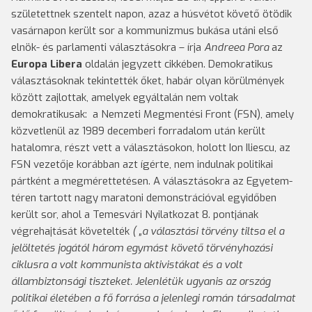
születettnek szentelt napon, azaz a húsvétot követő ötödik
vasárnapon került sor a kommunizmus bukása utáni első
elnök- és parlamenti választásokra – írja
Andreea Pora
az
Europa Libera
oldalán jegyzett cikkében. Demokratikus
választásoknak tekintették őket, habár olyan körülmények
között zajlottak, amelyek egyáltalán nem voltak
demokratikusak: a Nemzeti Megmentési Front (FSN), amely
közvetlenül az 1989 decemberi forradalom után került
hatalomra, részt vett a választásokon, holott Ion Iliescu, az
FSN vezetője korábban azt ígérte, nem indulnak politikai
pártként a megmérettetésen. A választásokra az Egyetem-
téren tartott nagy maratoni demonstrációval egyidőben
került sor, ahol a Temesvári Nyilatkozat 8. pontjának
végrehajtását követelték
( „a választási törvény tiltsa el a
jelöltetés jogától három egymást követő törvényhozási
ciklusra a volt kommunista aktivistákat és a volt
állambiztonsági tiszteket. Jelenlétük ugyanis az ország
politikai életében a fő forrása a jelenlegi román társadalmat