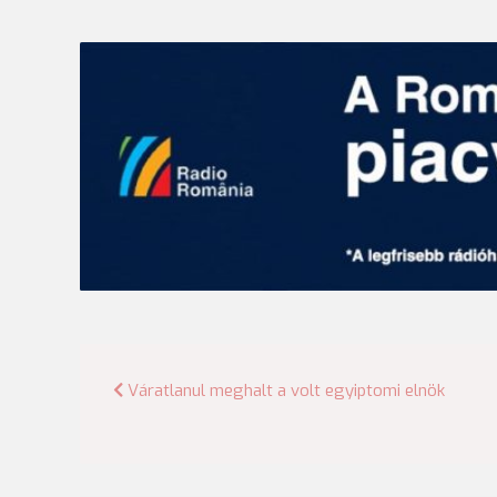
Bejegyzés
Váratlanul meghalt a volt egyiptomi elnök
navigáció