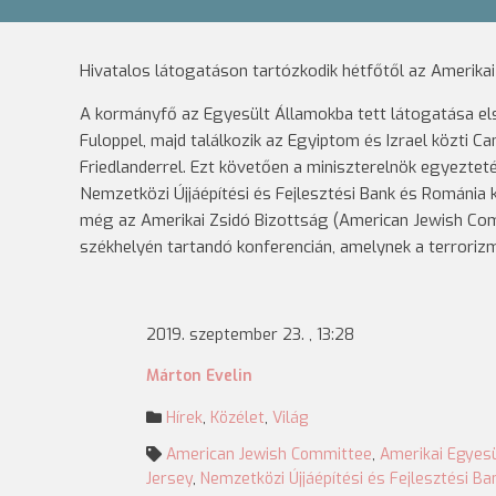
Hivatalos látogatáson tartózkodik hétfőtől az Amerikai
A kormányfő az Egyesült Államokba tett látogatása el
Fuloppel, majd találkozik az Egyiptom és Izrael közti 
Friedlanderrel. Ezt követően a miniszterelnök egyeztet
Nemzetközi Újjáépítési és Fejlesztési Bank és Románia k
még az Amerikai Zsidó Bizottság (American Jewish Com
székhelyén tartandó konferencián, amelynek a terrorizm
2019. szeptember 23. , 13:28
Márton Evelin
Hírek
,
Közélet
,
Világ
American Jewish Committee
,
Amerikai Egyes
Jersey
,
Nemzetközi Újjáépítési és Fejlesztési Ba