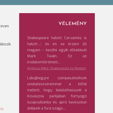
VÉLEMÉNY
teven
Shakespeare halott; Cervantes is
halott…; és én se érzem jól
álkozik
magam – kezdte egyik előadását
Mark Twain. Ez az
irodalomtörténeti…
Ambrus Attila: Shakespeare és Newton
Lábujjhegyre csimpaszkodtunk
unokatestvéremmel a kőfal
mellett, hogy beleláthassunk a
Kovászna parkjában fortyogó
iszapvulkánba és apró kavicsokat
dobjunk a fura szagú…
nök