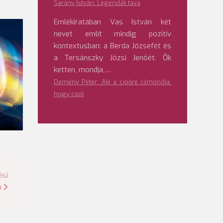
Sarány István: Legendák tava
Emlékiratában Vas István két
nevet említ mindig pozitív
kontextusban: a Berda Józsefét és
a Tersánszky Józsi Jenőét. Ők
ketten, mondja,…
Demény Péter: Aki a cipőre rámondja,
hogy cipő
ási
a