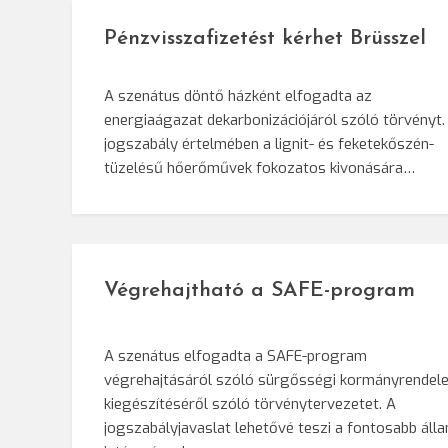
Pénzvisszafizetést kérhet Brüsszel
A szenátus döntő házként elfogadta az
energiaágazat dekarbonizációjáról szóló törvényt.
jogszabály értelmében a lignit- és feketekőszén-
tüzelésű hőerőművek fokozatos kivonására…
Végrehajtható a SAFE-program
A szenátus elfogadta a SAFE-program
végrehajtásáról szóló sürgősségi kormányrendele
kiegészítéséről szóló törvénytervezetet. A
jogszabályjavaslat lehetővé teszi a fontosabb álla