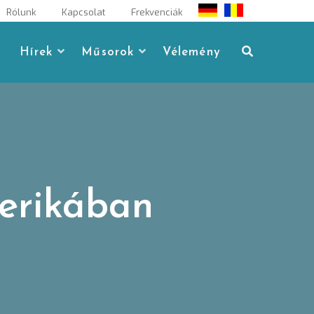
Rólunk
Kapcsolat
Frekvenciák
Hírek
Műsorok
Vélemény
erikában