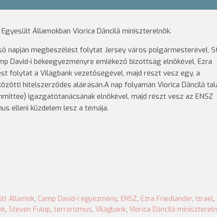
 Egyesült Államokban Viorica Dăncilă miniszterelnök.
ső napján megbeszélést folytat Jersey város polgármesterével, S
Camp David-i békeegyezményre emlékező bizottság elnökével, Ezra
ést folytat a Világbank vezetőségével, majd részt vesz egy, a
özötti hitelszerződés aláírásán.A nap folyamán Viorica Dăncilă tal
mittee) igazgatótanácsának elnökével, majd részt vesz az ENSZ
us elleni küzdelem lesz a témája.
ült Államok
,
Camp David-i egyezmény
,
ENSZ
,
Ezra Friedlander
,
Izrael
,
nk
,
Steven Fulop
,
terrorizmus
,
Világbank
,
Viorica Dăncilă miniszterel