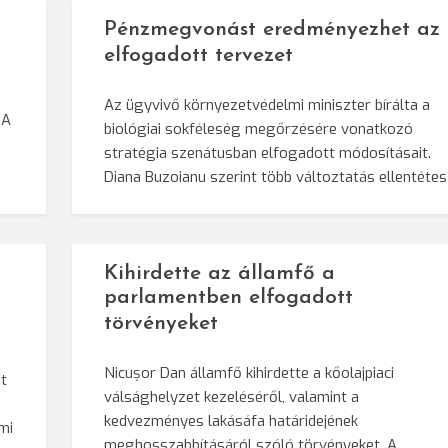
Pénzmegvonást eredményezhet az
elfogadott tervezet
Az ügyvivő környezetvédelmi miniszter bírálta a
 A
biológiai sokféleség megőrzésére vonatkozó
stratégia szenátusban elfogadott módosításait.
Diana Buzoianu szerint több változtatás ellentéte
Kihirdette az államfő a
parlamentben elfogadott
törvényeket
Nicușor Dan államfő kihirdette a kőolajpiaci
t
válsághelyzet kezeléséről, valamint a
kedvezményes lakásáfa határidejének
mi
meghosszabbításáról szóló törvényeket. A