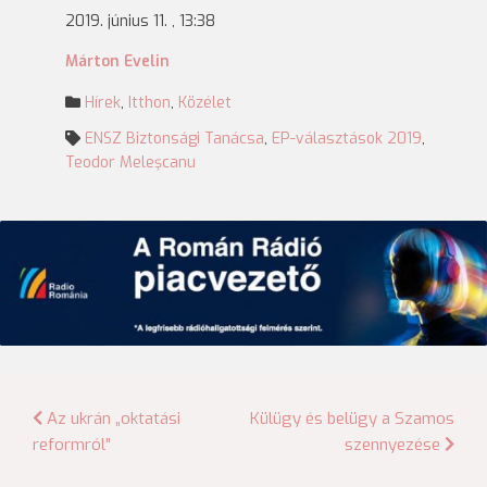
2019. június 11. , 13:38
Márton Evelin
Hírek
,
Itthon
,
Közélet
ENSZ Biztonsági Tanácsa
,
EP-választások 2019
,
Teodor Meleşcanu
Bejegyzés
Az ukrán „oktatási
Külügy és belügy a Szamos
reformról”
szennyezése
navigáció