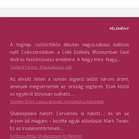
VÉLEMÉNY
A tegnap, csütörtökön délután nagyszabású kiállítás
nyílt Csíkszeredában, a Csíki Székely Múzeumban Gaál
András festőművész emlékére. A Nagy Imre, Nagy…
Székedi Ferenc: Klasszikussá vált
Az elmúlt héten a román légierő lelőtt három drónt,
amelyek megsértették az ország légterét. Ezek közül
az egyikről biztosan tudható,…
Székely Ervin: Lassú drónok, rosszkedvű koboldok
Shakespeare halott; Cervantes is halott…; és én se
érzem jól magam – kezdte egyik előadását Mark Twain.
Ez az irodalomtörténeti…
Ambrus Attila: Shakespeare és Newton