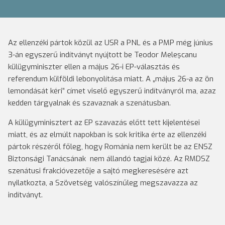
Az ellenzéki pártok közül az USR a PNL és a PMP még június
3-án egyszerű indítványt nyújtott be Teodor Meleşcanu
külügyminiszter ellen a május 26-i EP-választás és
referendum külföldi lebonyolítása miatt. A „május 26-a az ön
lemondását kéri” címet viselő egyszerű indítványról ma, azaz
kedden tárgyalnak és szavaznak a szenátusban.
A külügyminisztert az EP szavazás előtt tett kijelentései
miatt, és az elmúlt napokban is sok kritika érte az ellenzéki
pártok részéről főleg, hogy Románia nem került be az ENSZ
Biztonsági Tanácsának nem állandó tagjai közé. Az RMDSZ
szenátusi frakcióvezetője a sajtó megkeresésére azt
nyilatkozta, a Szövetség valószínűleg megszavazza az
indítványt.