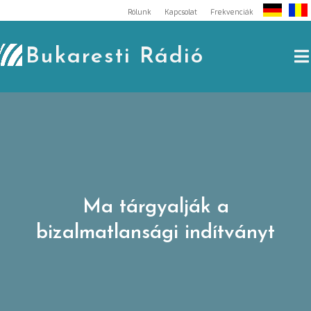
Skip
Rólunk
Kapcsolat
Frekvenciák
to
content
Bukaresti Rádió
Ma tárgyalják a
bizalmatlansági indítványt