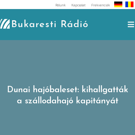
Skip
Rólunk
Kapcsolat
Frekvenciák
to
content
Bukaresti Rádió
Dunai hajóbaleset: kihallgatták
a szállodahajó kapitányát