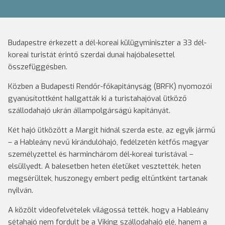
Budapestre érkezett a dél-koreai külügyminiszter a 33 dél-
koreai turistát érintő szerdai dunai hajóbalesettel
összefüggésben.
Közben a Budapesti Rendőr-főkapitányság (BRFK) nyomozói
gyanúsítottként hallgatták ki a turistahajóval ütköző
szállodahajó ukrán állampolgárságú kapitányát.
Két hajó ütközött a Margit hídnál szerda este, az egyik jármű
– a Hableány nevű kirándulóhajó, fedélzetén kétfős magyar
személyzettel és harminchárom dél-koreai turistával –
elsüllyedt. A balesetben heten életüket vesztették, heten
megsérültek, huszonegy embert pedig eltűntként tartanak
nyilván.
A közölt videofelvételek világossá tették, hogy a Hableány
sétahajó nem fordult be a Viking szállodahajó elé, hanem a