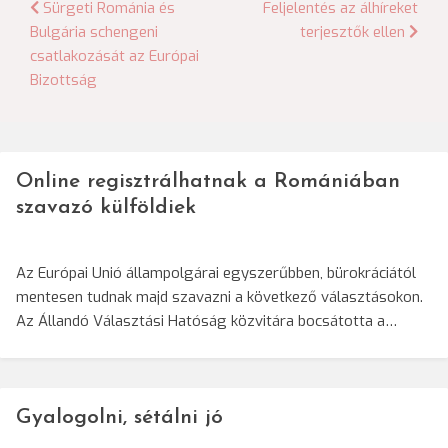
Bejegyzés
Sürgeti Románia és
Feljelentés az álhíreket
Bulgária schengeni
terjesztők ellen
navigáció
csatlakozását az Európai
Bizottság
Online regisztrálhatnak a Romániában
szavazó külföldiek
Az Európai Unió állampolgárai egyszerűbben, bürokráciától
mentesen tudnak majd szavazni a következő választásokon.
Az Állandó Választási Hatóság közvitára bocsátotta a…
Gyalogolni, sétálni jó