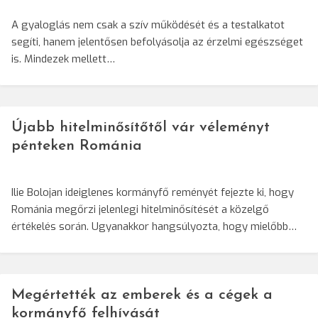
A gyaloglás nem csak a szív működését és a testalkatot
segíti, hanem jelentősen befolyásolja az érzelmi egészséget
is. Mindezek mellett…
Újabb hitelminősítőtől vár véleményt
pénteken Románia
Ilie Bolojan ideiglenes kormányfő reményét fejezte ki, hogy
Románia megőrzi jelenlegi hitelminősítését a közelgő
értékelés során. Ugyanakkor hangsúlyozta, hogy mielőbb…
Megértették az emberek és a cégek a
kormányfő felhívását