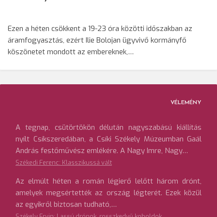
Ezen a héten csökkent a 19-23 óra közötti időszakban az
áramfogyasztás, ezért Ilie Bolojan ügyvivő kormányfő
köszönetet mondott az embereknek,…
VÉLEMÉNY
A tegnap, csütörtökön délután nagyszabású kiállítás
nyílt Csíkszeredában, a Csíki Székely Múzeumban Gaál
András festőművész emlékére. A Nagy Imre, Nagy…
Székedi Ferenc: Klasszikussá vált
Az elmúlt héten a román légierő lelőtt három drónt,
amelyek megsértették az ország légterét. Ezek közül
az egyikről biztosan tudható,…
Székely Ervin: Lassú drónok, rosszkedvű koboldok