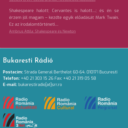
Shakespeare halott; Cervantes is halott…; és én se
érzem jól magam – kezdte egyik előadását Mark Twain.
Ez az irodalomtörténeti…
Ambrus Attila: Shakespeare és Newton
Bukaresti Rádió
Postacím:
Strada General Berthelot 60-64. 010171 Bucuresti
Telefon:
+40 21 303 15 26 Fax: +40 21 319 05 58
E-mail:
bukarestiradio[at]srr.ro