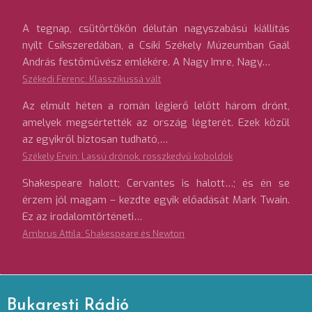
A tegnap, csütörtökön délután nagyszabású kiállítás
nyílt Csíkszeredában, a Csíki Székely Múzeumban Gaál
András festőművész emlékére. A Nagy Imre, Nagy…
Székedi Ferenc: Klasszikussá vált
Az elmúlt héten a román légierő lelőtt három drónt,
amelyek megsértették az ország légterét. Ezek közül
az egyikről biztosan tudható,…
Székely Ervin: Lassú drónok, rosszkedvű koboldok
Shakespeare halott; Cervantes is halott…; és én se
érzem jól magam – kezdte egyik előadását Mark Twain.
Ez az irodalomtörténeti…
Ambrus Attila: Shakespeare és Newton
Bukaresti Rádió