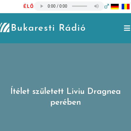
Skip
ÉLŐ
to
content
Bukaresti Rádió
Ítélet született Liviu Dragnea
perében