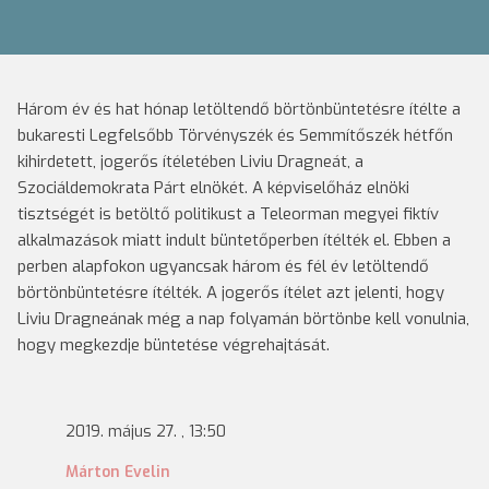
Három év és hat hónap letöltendő börtönbüntetésre ítélte a
bukaresti Legfelsőbb Törvényszék és Semmítőszék hétfőn
kihirdetett, jogerős ítéletében Liviu Dragneát, a
Szociáldemokrata Párt elnökét. A képviselőház elnöki
tisztségét is betöltő politikust a Teleorman megyei fiktív
alkalmazások miatt indult büntetőperben ítélték el. Ebben a
perben alapfokon ugyancsak három és fél év letöltendő
börtönbüntetésre ítélték. A jogerős ítélet azt jelenti, hogy
Liviu Dragneának még a nap folyamán börtönbe kell vonulnia,
hogy megkezdje büntetése végrehajtását.
2019. május 27. , 13:50
Márton Evelin