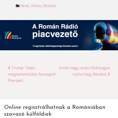
Hírek
,
Itthon
,
Közélet
Bejegyzés
Trump: Teljes
Ismét nagy erejű földrengés
megsemmisülés fenyegeti
rázta meg Mexikót
navigáció
Phenjant
Online regisztrálhatnak a Romániában
szavazó külföldiek