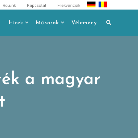
Rólunk
Kapcsolat
Frekvenciák
Hírek
Műsorok
Vélemény
ték a magyar
t