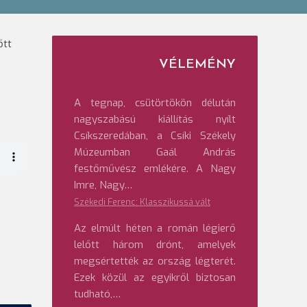
őtt
VÉLEMÉNY
A tegnap, csütörtökön délután
nagyszabású kiállítás nyílt
Csíkszeredában, a Csíki Székely
Múzeumban Gaál András
festőművész emlékére. A Nagy
Imre, Nagy…
Székedi Ferenc: Klasszikussá vált
Az elmúlt héten a román légierő
lelőtt három drónt, amelyek
megsértették az ország légterét.
Ezek közül az egyikről biztosan
tudható,…