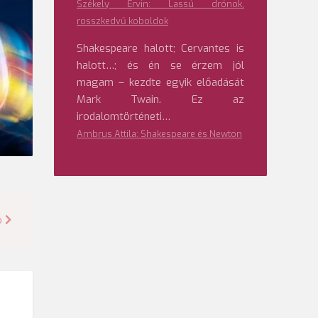
Székely Ervin: Lassú drónok,
rosszkedvű koboldok
Shakespeare halott; Cervantes is
halott…; és én se érzem jól
magam – kezdte egyik előadását
Mark Twain. Ez az
irodalomtörténeti…
Ambrus Attila: Shakespeare és Newton
ó