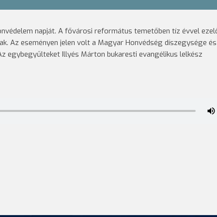
nvédelem napját. A fővárosi református temetőben tíz évvel ezel
ttak. Az eseményen jelen volt a Magyar Honvédség díszegysége és
. Az egybegyűlteket Illyés Márton bukaresti evangélikus lelkész