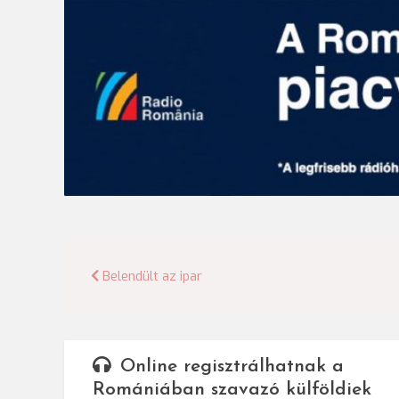
Bejegyzés
Belendült az ipar
navigáció
Online regisztrálhatnak a
Romániában szavazó külföldiek