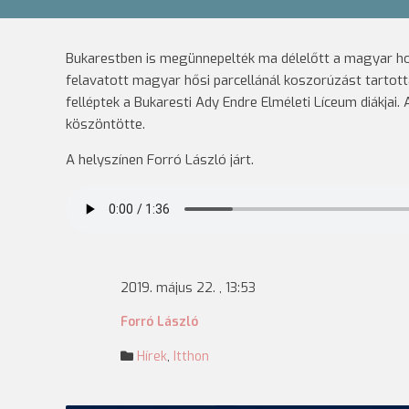
Bukarestben is megünnepelték ma délelőtt a magyar ho
felavatott magyar hősi parcellánál koszorúzást tarto
felléptek a Bukaresti Ady Endre Elméleti Líceum diákjai
köszöntötte.
A helyszínen Forró László járt.
2019. május 22. , 13:53
Forró László
Hírek
,
Itthon