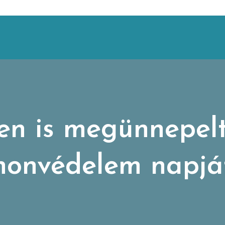
en is megünnepel
honvédelem napjá