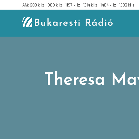
Skip
AM: 603 kHz • 909 kHz • 1197 kHz • 1314 kHz • 1404 kHz • 1593 kHz
to
content
Bukaresti Rádió
Theresa May