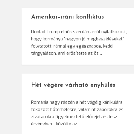
Amerikai–iráni konfliktus
Donlad Trump elnök szerdán arról nyilatkozott,
hogy kormánya "nagyon jó megbeszéléseket"
folytatott Iránnal egy egésznapos, keddi
tárgyaláson, ami erősítette az öt…
Hét végére várható enyhülés
Románia nagy részén a hét végéig kánikulára,
fokozott hőterhelésre, valamint záporokra és
zivatarokra figyelmeztető előrejelzés lesz
érvényben - közölte az…