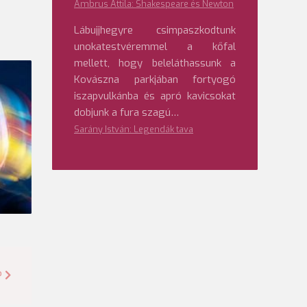
Ambrus Attila: Shakespeare és Newton
Lábujjhegyre csimpaszkodtunk
unokatestvéremmel a kőfal
mellett, hogy beleláthassunk a
Kovászna parkjában fortyogó
iszapvulkánba és apró kavicsokat
dobjunk a fura szagú…
Sarány István: Legendák tava
?