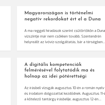
Magyarországon is történelmi
negatív rekordokat ért el a Duna
A ma reggeli híradások szerint csütörtökön a Dun
vízszintje már nem csökken tovább, Szentendrén
helyreállt az ivóvíz-szolgáltatás, bár a térségben
A digitális kompetenciák
felmérésével folytatódik ma és
holnap az idei pótérettségi
Az írásbeli vizsgák augusztus 10-én a román nyelv
és irodalom dolgozattal kezdődnek. Augusztus 11-
a kötelező tantárgy írásbelije, augusztus 12-én…