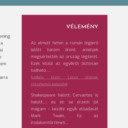
VÉLEMÉNY
owning
Az elmúlt héten a román légierő
 a
lelőtt három drónt, amelyek
si
megsértették az ország légterét.
e
Ezek közül az egyikről biztosan
 nem
tudható,…
 arra
Székely Ervin: Lassú drónok,
rosszkedvű koboldok
Shakespeare halott; Cervantes is
halott…; és én se érzem jól
magam – kezdte egyik előadását
Mark Twain. Ez az
irodalomtörténeti…