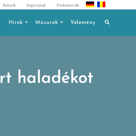
Rólunk
Kapcsolat
Frekvenciák
Hírek
Műsorok
Vélemény
rt haladékot