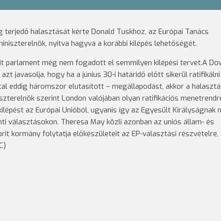
g terjedő halasztását kérte Donald Tuskhoz, az Európai Tanács
iniszterelnök, nyitva hagyva a korábbi kilépés lehetőségét.
 a brit parlament még nem fogadott el semmilyen kilépési tervet.A D
t javasolja, hogy ha a június 30-i határidő előtt sikerül ratifikálni
ltal eddig háromszor elutasított – megállapodást, akkor a halasztá
niszterelnök szerint London valójában olyan ratifikációs menetrendr
kilépést az Európai Unióból, ugyanis így az Egyesült Királyságnak
nti választásokon. Theresa May közli azonban az uniós állam- és
rit kormány folytatja előkészületeit az EP-választási részvételre,
C)