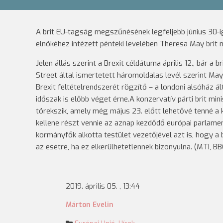
A brit EU-tagság megszűnésének legfeljebb június 30-i
elnökéhez intézett pénteki levelében Theresa May brit m
Jelen állás szerint a Brexit céldátuma április 12., bár
Street által ismertetett háromoldalas levél szerint May az
Brexit feltételrendszerét rögzítő – a londoni alsóház á
időszak is előbb véget érne.A konzervatív párti brit mi
törekszik, amely még május 23. előtt lehetővé tenné a 
kellene részt vennie az aznap kezdődő európai parlame
kormányfők alkotta testület vezetőjével azt is, hogy a b
az esetre, ha ez elkerülhetetlennek bizonyulna. (MTI, BB
2019. április 05. , 13:44
Márton Evelin