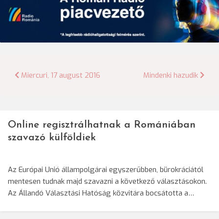
Bejegyzés
Miercuri, 17 august 2016
Mindenki hazudik
navigáció
Online regisztrálhatnak a Romániában
szavazó külföldiek
Az Európai Unió állampolgárai egyszerűbben, bürokráciától
mentesen tudnak majd szavazni a következő választásokon.
Az Állandó Választási Hatóság közvitára bocsátotta a…