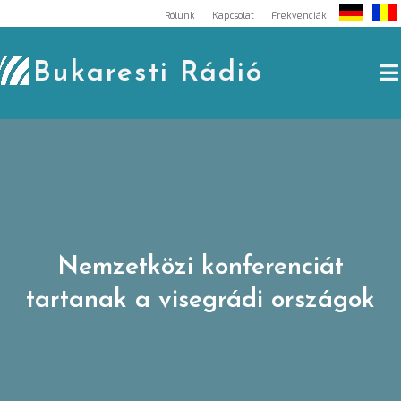
Skip
Rólunk
Kapcsolat
Frekvenciák
to
content
Bukaresti Rádió
Nemzetközi konferenciát
tartanak a visegrádi országok