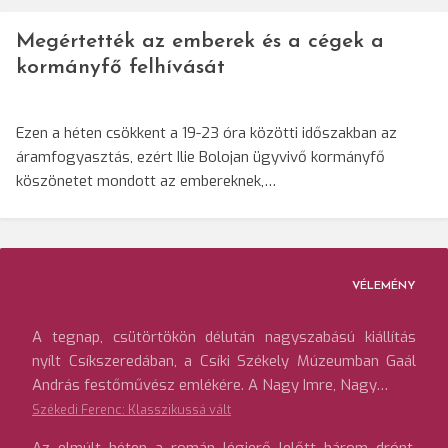
Megértették az emberek és a cégek a
kormányfő felhívását
Ezen a héten csökkent a 19-23 óra közötti időszakban az
áramfogyasztás, ezért Ilie Bolojan ügyvivő kormányfő
köszönetet mondott az embereknek,…
VÉLEMÉNY
A tegnap, csütörtökön délután nagyszabású kiállítás
nyílt Csíkszeredában, a Csíki Székely Múzeumban Gaál
András festőművész emlékére. A Nagy Imre, Nagy…
Székedi Ferenc: Klasszikussá vált