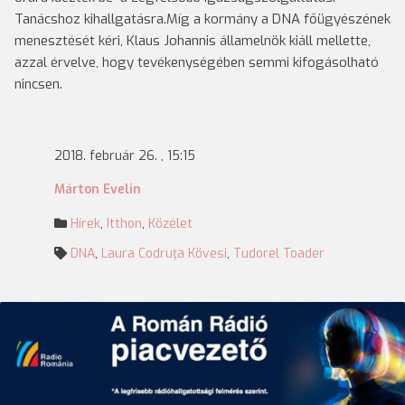
Tanácshoz kihallgatásra.
Míg a kormány a DNA főügyészének
menesztését kéri, Klaus Johannis államelnök kiáll mellette,
azzal érvelve, hogy tevékenységében semmi kifogásolható
nincsen.
2018. február 26. , 15:15
Márton Evelin
Hírek
,
Itthon
,
Közélet
DNA
,
Laura Codruţa Kövesi
,
Tudorel Toader