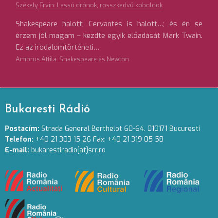
Székely Ervin: Lassú drónok, rosszkedvű koboldok
Shakespeare halott; Cervantes is halott…; és én se
érzem jól magam – kezdte egyik előadását Mark Twain.
Ez az irodalomtörténeti…
Ambrus Attila: Shakespeare és Newton
Bukaresti Rádió
Postacím:
Strada General Berthelot 60-64. 010171 Bucuresti
Telefon:
+40 21 303 15 26 Fax: +40 21 319 05 58
E-mail:
bukarestiradio[at]srr.ro