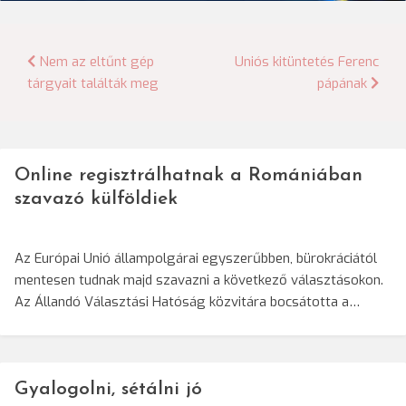
Bejegyzés
Nem az eltűnt gép
Uniós kitüntetés Ferenc
tárgyait találták meg
pápának
navigáció
Online regisztrálhatnak a Romániában
szavazó külföldiek
Az Európai Unió állampolgárai egyszerűbben, bürokráciától
mentesen tudnak majd szavazni a következő választásokon.
Az Állandó Választási Hatóság közvitára bocsátotta a…
Gyalogolni, sétálni jó