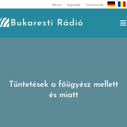
Skip
Rólunk
Kapcsolat
Frekvenciák
to
content
Bukaresti Rádió
Tüntetések a főügyész mellett
és miatt