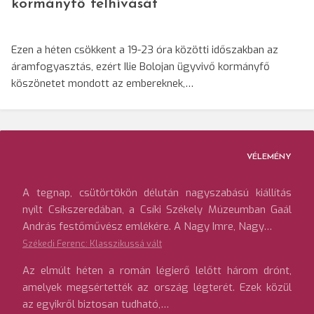
kormányfő felhívását
Ezen a héten csökkent a 19-23 óra közötti időszakban az
áramfogyasztás, ezért Ilie Bolojan ügyvivő kormányfő
köszönetet mondott az embereknek,…
VÉLEMÉNY
A tegnap, csütörtökön délután nagyszabású kiállítás
nyílt Csíkszeredában, a Csíki Székely Múzeumban Gaál
András festőművész emlékére. A Nagy Imre, Nagy…
Székedi Ferenc: Klasszikussá vált
Az elmúlt héten a román légierő lelőtt három drónt,
amelyek megsértették az ország légterét. Ezek közül
az egyikről biztosan tudható,…