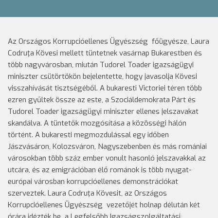
Az Országos Korrupcióellenes Ügyészség főügyésze, Laura
Codruţa Kövesi mellett tüntetnek vasárnap Bukarestben és
több nagyvárosban, miután Tudorel Toader igazságügyi
miniszter csütörtökön bejelentette, hogy javasolja Kövesi
visszahívását tisztségéből.
A bukaresti Victoriei téren több
ezren gyűltek össze az este, a Szociáldemokrata Párt és
Tudorel Toader igazságügyi miniszter ellenes jelszavakat
skandálva. A tüntetők mozgósítása a közösségi hálón
történt. A bukaresti megmozdulással egy időben
Jászvásáron, Kolozsváron, Nagyszebenben és más romániai
városokban több száz ember vonult hasonló jelszavakkal az
utcára, és az emigrációban élő románok is több nyugat-
európai városban korrupcióellenes demonstrációkat
szerveztek. Laura Codruţa Kövesit, az Országos
Korrupcióellenes Ügyészség vezetőjét holnap délután két
órára idézték be a Legfelsőbb Igazságszolgáltatási