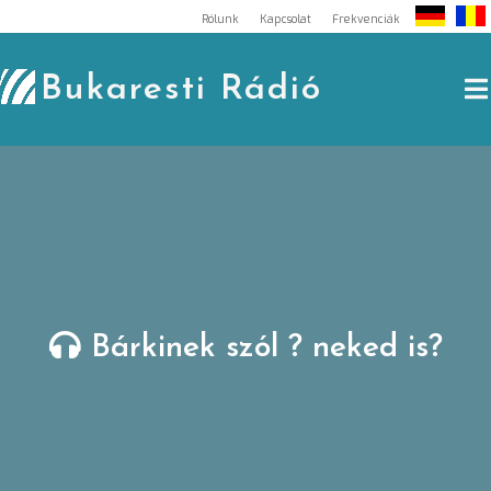
Skip
Rólunk
Kapcsolat
Frekvenciák
to
content
Bukaresti Rádió
Bárkinek szól ? neked is?