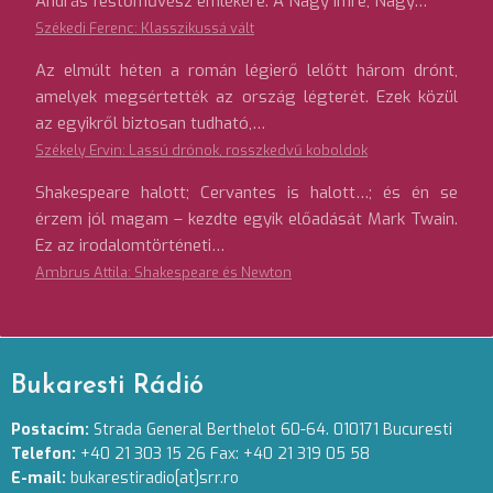
András festőművész emlékére. A Nagy Imre, Nagy…
Székedi Ferenc: Klasszikussá vált
Az elmúlt héten a román légierő lelőtt három drónt,
amelyek megsértették az ország légterét. Ezek közül
az egyikről biztosan tudható,…
Székely Ervin: Lassú drónok, rosszkedvű koboldok
Shakespeare halott; Cervantes is halott…; és én se
érzem jól magam – kezdte egyik előadását Mark Twain.
Ez az irodalomtörténeti…
Ambrus Attila: Shakespeare és Newton
Bukaresti Rádió
Postacím:
Strada General Berthelot 60-64. 010171 Bucuresti
Telefon:
+40 21 303 15 26 Fax: +40 21 319 05 58
E-mail:
bukarestiradio[at]srr.ro