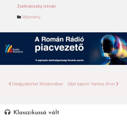
Zsehránszky István
Vélemény
Bejegyzés
Hadgyakorlat Moldovában
Díjat kapott Xantus Áron
navigáció
Klasszikussá vált