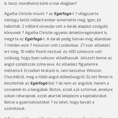
is teszi, mondhatná bárki a mai világban?
Agatha Christie művét ? az
Egérfogó
-t ? világszerte
mintegy kettő milliárd ember ismerhette meg. Igen, jól
hallották: 2 milliárd olvasója volt a darab alapjául szolgáló
könyvnek ? Agatha Christie ugyanis detektívregényként is
megírta az
Egérfogó
-t. A darab pedig hatvan évig állandóan
? minden este ? műsoron volt Londonban. 27 ezer előadást
ért meg, 10 millió fizető nézővel, és 400 színészre volt
szükség, hogy ilyen sokszor előadhassák. Játszott benne az
angol színjátszás színe-java. Az előadást figyelemre
méltatta II. Erzsébet királynő is, nem beszélve Winston
Churchillről, meg a többi angol előkelőségről. És két filmet is
készítettek az
Egérfogó
-ból ? de nem az angolok, hanem a
szovjetek és a bengáliak. Biztos, ezzel a jó sztorival, amelyre
sokan ráharapnak, ezzel akarták leleplezni a kapitalistákat,
illetve a gyarmatosítókat ? és lehet, hogy bevált a
számításuk.