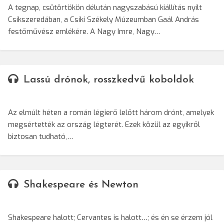
A tegnap, csütörtökön délután nagyszabású kiállítás nyílt
Csíkszeredában, a Csíki Székely Múzeumban Gaál András
festőművész emlékére. A Nagy Imre, Nagy…
Lassú drónok, rosszkedvű koboldok
Az elmúlt héten a román légierő lelőtt három drónt, amelyek
megsértették az ország légterét. Ezek közül az egyikről
biztosan tudható,…
Shakespeare és Newton
Shakespeare halott; Cervantes is halott…; és én se érzem jól