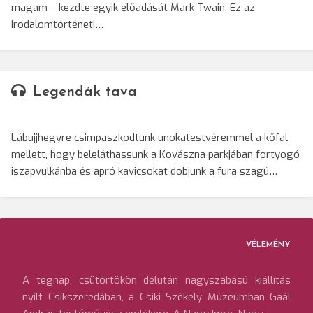
magam – kezdte egyik előadását Mark Twain. Ez az
irodalomtörténeti…
Legendák tava
Lábujjhegyre csimpaszkodtunk unokatestvéremmel a kőfal
mellett, hogy beleláthassunk a Kovászna parkjában fortyogó
iszapvulkánba és apró kavicsokat dobjunk a fura szagú…
VÉLEMÉNY
A tegnap, csütörtökön délután nagyszabású kiállítás
nyílt Csíkszeredában, a Csíki Székely Múzeumban Gaál