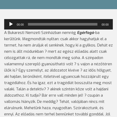
Audió
00:00
00:00
lejátszó
A Bukaresti Nemzeti Színházban nemrég
Egérfogó
-ba
kerültünk. Megmondták nyíltan: csak akkor hagyhatjuk el a
termet, ha nem áruljuk el senkinek, hogy ki a gyilkos. Dehát ez
nem is állt módunkban ? mert az egész előadás alatt csak
célozgattak rá, de nem mondták meg soha. A színpadon
valamennyi szereplő gyanúsítható volt ? s vajon a nézőtéren
ülők is?
Egy személyt, az áldozatot kivéve ? az idős hölgyet,
aki hajdan, bírónőként, ítéletével ugyancsak hozzájárult egy
tragédiához. És ha igaz, ezt a tragédiát bosszulta meg most
valaki. Talán a detektív? ? akinek szintén köze volt a hajdani
áldozathoz. Ki tudja? Bár erre vall minden jel! ? csupán a
vallomás hiányzik. De meddig? Tehát, valójában nincs mit
elárulnunk. Mehetünk haza, nyugodtan. Szórakoztunk, és
ennyi. Az előadás nem terhel bennünket további gonddal. Jól