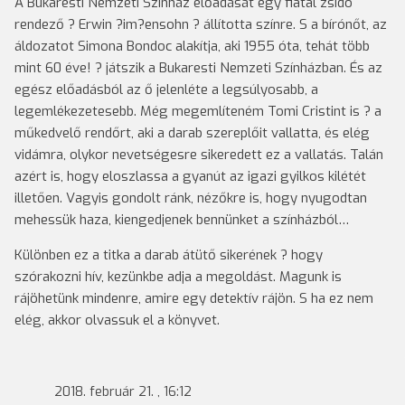
A Bukaresti Nemzeti Színház előadását egy fiatal zsidó
rendező ? Erwin ?im?ensohn ? állította színre. S a bírónőt, az
áldozatot Simona Bondoc alakítja, aki 1955 óta, tehát több
mint 60 éve! ? játszik a Bukaresti Nemzeti Színházban. És az
egész előadásból az ő jelenléte a legsúlyosabb, a
legemlékezetesebb. Még megemlíteném Tomi Cristint is ? a
műkedvelő rendőrt, aki a darab szereplőit vallatta, és elég
vidámra, olykor nevetségesre sikeredett ez a vallatás. Talán
azért is, hogy eloszlassa a gyanút az igazi gyilkos kilétét
illetően. Vagyis gondolt ránk, nézőkre is, hogy nyugodtan
mehessük haza, kiengedjenek bennünket a színházból…
Különben ez a titka a darab átütő sikerének ? hogy
szórakozni hív, kezünkbe adja a megoldást. Magunk is
rájöhetünk mindenre, amire egy detektív rájön. S ha ez nem
elég, akkor olvassuk el a könyvet.
2018. február 21. , 16:12