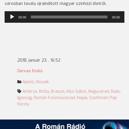
városban tavaly újraindított magyar színházi életről.
Audió
00:00
00:00
lejátszó
2018. január 23. , 16:52
Darvas Enikő
Ajánló
,
Mozaik
Ambrus Attila
,
Brassó
,
Kiss Gábor
,
Nagyvárad
,
Radu
Igazság
,
Román Fotóművészet Napja
,
Szathmári Pap
Károly