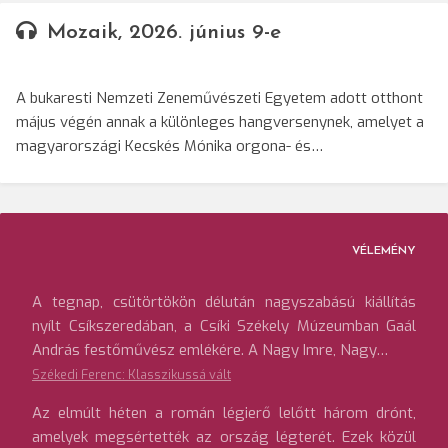
Mozaik, 2026. június 9-e
A bukaresti Nemzeti Zeneművészeti Egyetem adott otthont
május végén annak a különleges hangversenynek, amelyet a
magyarországi Kecskés Mónika orgona- és…
VÉLEMÉNY
A tegnap, csütörtökön délután nagyszabású kiállítás
nyílt Csíkszeredában, a Csíki Székely Múzeumban Gaál
András festőművész emlékére. A Nagy Imre, Nagy…
Székedi Ferenc: Klasszikussá vált
Az elmúlt héten a román légierő lelőtt három drónt,
amelyek megsértették az ország légterét. Ezek közül