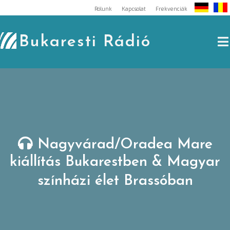
Skip
Rólunk
Kapcsolat
Frekvenciák
to
content
Bukaresti Rádió
Nagyvárad/Oradea Mare
kiállítás Bukarestben & Magyar
színházi élet Brassóban