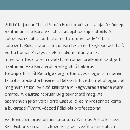
2010 óta január 11-e a Román Fotóművészet Napja. Az ünnep
Szathmári Pap Károly születésnapjához kapcsolódik. A
kolozsvári születésű festő- és fotóművész 1844-ben
költözött Bukarestbe, ahol udvari festő és fényképész lett. Ő
volt a Román Királyság első dokumentarista- és
művészfotósa: ötven év alatt öt román uralkodót szolgált.
Szathmári Pap Károlyról, a világ első háborús
fotóriporteréről Radu Igazság fotóművész, egyetemi tanár
tartott előadást a bukaresti Balassi Intézetben, ahol egyúttal
megnyilt az idei év első kiállítása is Nagyvárad/Oradea Mare
címmel. A kiállítás február 8-ig tekinthető meg. Az
eseményen jelen volt Forró László is, és mikrofonhoz kérte
a bukaresti Filmművészeti Főiskola professzorát.
Ezt követően brassói munkatársunk, Ambrus Attila kérdezi
Kiss Gábor színház- és közönségszervezőt a Cenk alatti