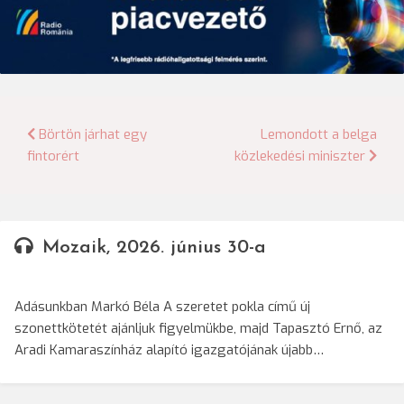
Bejegyzés
Börtön járhat egy
Lemondott a belga
fintorért
közlekedési miniszter
navigáció
Mozaik, 2026. június 30-a
Adásunkban Markó Béla A szeretet pokla című új
szonettkötetét ajánljuk figyelmükbe, majd Tapasztó Ernő, az
Aradi Kamaraszínház alapító igazgatójának újabb…