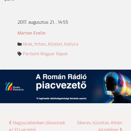
2017. augusztus 21. , 14:55
Márton Evelin
Hírek
,
Itthon
,
Közélet
,
Kultúra
Partiumi Magyar Napok
Bejegyzés
Nagyszebenben üléseznek
Sikeres tűzoltás Athén
az EU vezetői
közelében