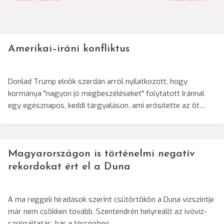
navigáció
Amerikai–iráni konfliktus
Donlad Trump elnök szerdán arról nyilatkozott, hogy
kormánya "nagyon jó megbeszéléseket" folytatott Iránnal
egy egésznapos, keddi tárgyaláson, ami erősítette az öt…
Magyarországon is történelmi negatív
rekordokat ért el a Duna
A ma reggeli híradások szerint csütörtökön a Duna vízszintje
már nem csökken tovább, Szentendrén helyreállt az ivóvíz-
szolgáltatás, bár a térségben…