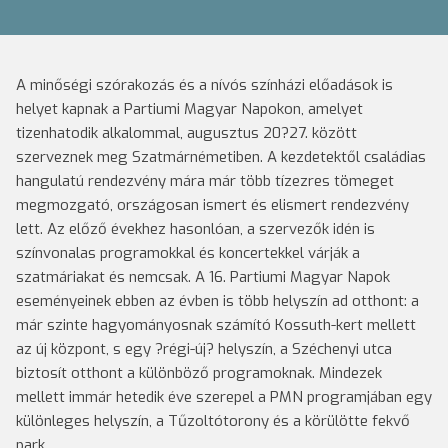
A minőségi szórakozás és a nívós színházi előadások is
helyet kapnak a Partiumi Magyar Napokon, amelyet
tizenhatodik alkalommal, augusztus 20?27. között
szerveznek meg Szatmárnémetiben. A kezdetektől családias
hangulatú rendezvény mára már több tízezres tömeget
megmozgató, országosan ismert és elismert rendezvény
lett.
Az előző évekhez hasonlóan, a szervezők idén is
színvonalas programokkal és koncertekkel várják a
szatmáriakat és nemcsak. A 16. Partiumi Magyar Napok
eseményeinek ebben az évben is több helyszín ad otthont: a
már szinte hagyományosnak számító Kossuth-kert mellett
az új központ, s egy ?régi-új? helyszín, a Széchenyi utca
biztosít otthont a különböző programoknak. Mindezek
mellett immár hetedik éve szerepel a PMN programjában egy
különleges helyszín, a Tűzoltótorony és a körülötte fekvő
park.