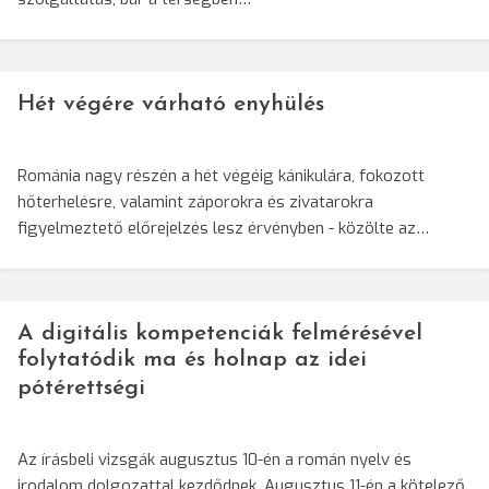
Hét végére várható enyhülés
Románia nagy részén a hét végéig kánikulára, fokozott
hőterhelésre, valamint záporokra és zivatarokra
figyelmeztető előrejelzés lesz érvényben - közölte az…
A digitális kompetenciák felmérésével
folytatódik ma és holnap az idei
pótérettségi
Az írásbeli vizsgák augusztus 10-én a román nyelv és
irodalom dolgozattal kezdődnek. Augusztus 11-én a kötelező