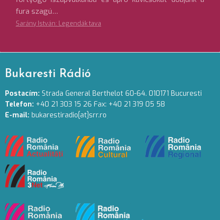
fura szagú…
Sarány István: Legendák tava
Bukaresti Rádió
Postacím:
Strada General Berthelot 60-64. 010171 Bucuresti
Telefon:
+40 21 303 15 26 Fax: +40 21 319 05 58
E-mail:
bukarestiradio[at]srr.ro