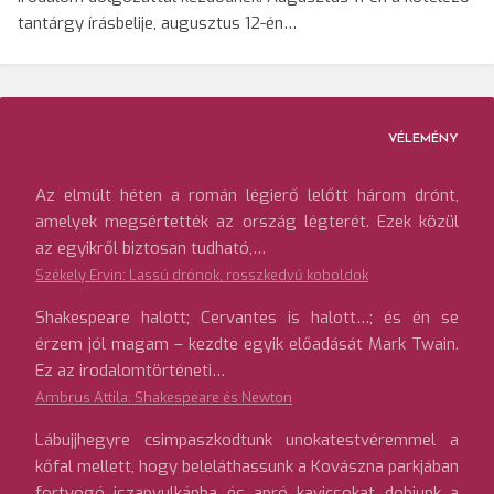
tantárgy írásbelije, augusztus 12-én…
VÉLEMÉNY
Az elmúlt héten a román légierő lelőtt három drónt,
amelyek megsértették az ország légterét. Ezek közül
az egyikről biztosan tudható,…
Székely Ervin: Lassú drónok, rosszkedvű koboldok
Shakespeare halott; Cervantes is halott…; és én se
érzem jól magam – kezdte egyik előadását Mark Twain.
Ez az irodalomtörténeti…
Ambrus Attila: Shakespeare és Newton
Lábujjhegyre csimpaszkodtunk unokatestvéremmel a
kőfal mellett, hogy beleláthassunk a Kovászna parkjában
fortyogó iszapvulkánba és apró kavicsokat dobjunk a