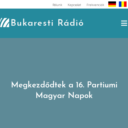
Skip
Rólunk
Kapcsolat
Frekvenciák
to
content
Bukaresti Rádió
Megkezdődtek a 16. Partiumi
Magyar Napok