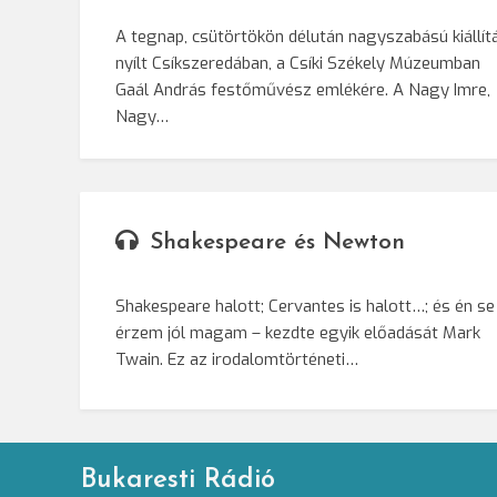
A tegnap, csütörtökön délután nagyszabású kiállít
nyílt Csíkszeredában, a Csíki Székely Múzeumban
Gaál András festőművész emlékére. A Nagy Imre,
Nagy…
Shakespeare és Newton
Shakespeare halott; Cervantes is halott…; és én se
érzem jól magam – kezdte egyik előadását Mark
Twain. Ez az irodalomtörténeti…
Bukaresti Rádió