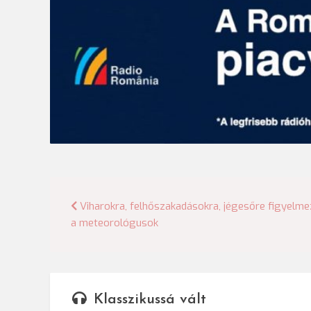
Bejegyzés
Viharokra, felhőszakadásokra, jégesőre figyelme
a meteorológusok
navigáció
Klasszikussá vált