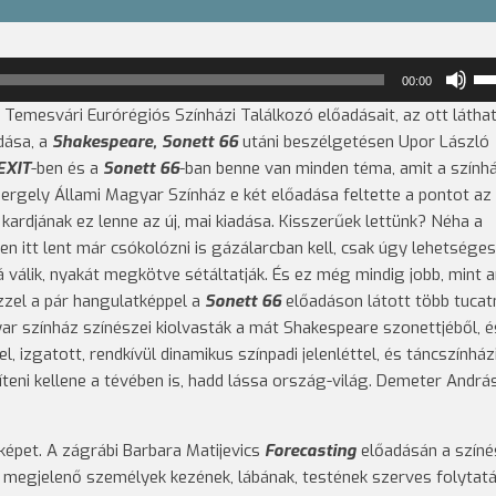
A
00:00
ha
Temesvári Eurórégiós Színházi Találkozó előadásait, az ott látha
nö
dása, a
Shakespeare, Sonett 66
utáni beszélgetésen Upor László
ill
EXIT
-ben és a
Sonett 66
-ban benne van minden téma, amit a színhá
cs
rgely Állami Magyar Színház e két előadása feltette a pontot az i
a
kardjának ez lenne az új, mai kiadása. Kisszerűek lettünk? Néha a
Fel
en itt lent már csókolózni is gázálarcban kell, csak úgy lehetséges
bil
válik, nyakát megkötve sétáltatják. És ez még mindig jobb, mint 
kel
zzel a pár hangulatképpel a
Sonett 66
előadáson látott több tucat
has
r színház színészei kiolvasták a mát Shakespeare szonettjéből, é
 izgatott, rendkívül dinamikus színpadi jelenléttel, és táncszínház
teni kellene a tévében is, hadd lássa ország-világ. Demeter Andrá
épet. A zágrábi Barbara Matijevics
Forecasting
előadásán a színé
n megjelenő személyek kezének, lábának, testének szerves folytat