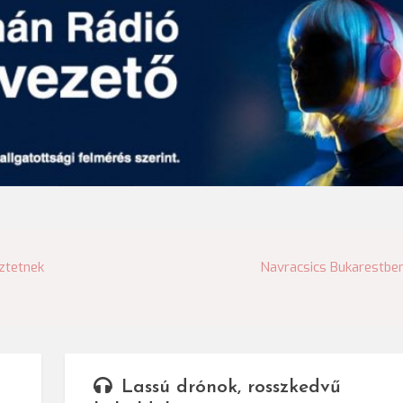
ztetnek
Navracsics Bukarestbe
Lassú drónok, rosszkedvű