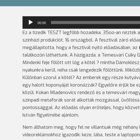
Audió
00:00
lejátszó
Ez a tizedik TESZT legfőbb hozadéka. 35oo-an nézték a 
színházi produkciót, 16 országból. A fesztivál záró előa
megállapította, hogy a fesztivál nyitó előadásában, az
találkozón láthattunk.
A házigazda, a Temesvári Csiky Ge
Mindenki feje fölött ott lóg a kötél ? mintha Dámoklész 
nyakunkra kerül, néha csak lengedezik fölöttünk. Miközb
Különban szorul a kötél? Az emberek egy része kutyává 
egy halott koponyáját koronázzák? Egyelőre érjük be e
közül. Kokan Mladenovics rendező és a temesvári magya
színpadi metaforák sorát alkották mozgással, üvöltéssel,
pontossággal. Az előadás olyan erőteljes, hogy közvetí
István figyelmébe ajánlom.
Nem állhatom meg, hogy fel ne villantsak még néhány k
videoreklámokhoz igazodik: keze, lába, teste a laptopo