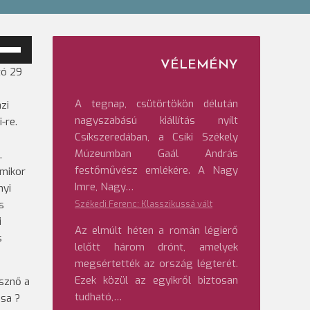
ngerő
VÉLEMÉNY
tó 29
veléséhez,
etőleg
A tegnap, csütörtökön délután
zi
ökkentéséhez
nagyszabású kiállítás nyílt
-re.
Csíkszeredában, a Csíki Székely
/Le
Múzeumban Gaál András
.
lentyűket
festőművész emlékére. A Nagy
amikor
l
Imre, Nagy…
nyi
ználni.
s
Székedi Ferenc: Klasszikussá vált
i
Az elmúlt héten a román légierő
s
lelőtt három drónt, amelyek
megsértették az ország légterét.
Ezek közül az egyikről biztosan
sznő a
tudható,…
ása ?