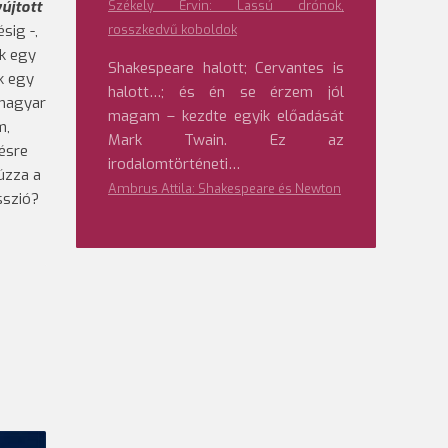
újtott
Székely Ervin: Lassú drónok,
sig -,
rosszkedvű koboldok
nk egy
Shakespeare halott; Cervantes is
k egy
halott…; és én se érzem jól
 magyar
magam – kezdte egyik előadását
m,
Mark Twain. Ez az
ésre
irodalomtörténeti…
úzza a
Ambrus Attila: Shakespeare és Newton
sszió?