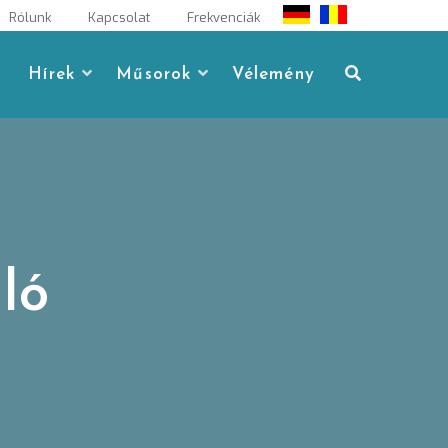
Rólunk
Kapcsolat
Frekvenciák
Hírek
Műsorok
Vélemény
ló