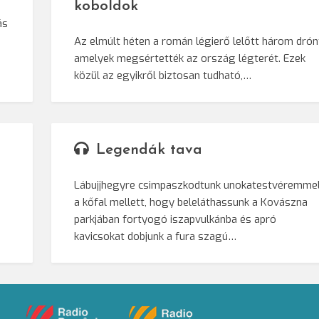
koboldok
ás
Az elmúlt héten a román légierő lelőtt három drón
amelyek megsértették az ország légterét. Ezek
közül az egyikről biztosan tudható,…
Legendák tava
Lábujjhegyre csimpaszkodtunk unokatestvéremme
a kőfal mellett, hogy beleláthassunk a Kovászna
parkjában fortyogó iszapvulkánba és apró
kavicsokat dobjunk a fura szagú…