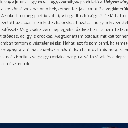
unk, vagy jutunk. Ugyancsak egyszemélyes produkció a
Helyzet kiny
sta köszöntéshez hasonló helyzetben tartja a karját ? a végkimerülé
 Az ókorban még pozitív volt: így fogadtak hűséget? De láthattu
 ezelőtt az albán menekültek hajócskáját azáltal, hogy nekivezette
replőkkel? Még csak a záró nap egyik előadását említeném, fiatal
 előadás, de így is érdekes. Megtudhattam például: mit kell tenne
amban tartom a végtelenségig. Nahát, ezt fogom tenni, ha temet
gy megnyugtató, ha az ember ruhástól beáll a tus alá, és magára h
cinikus és ironikus vagy, gyakoriak a hangulatváltozások és a depre
mit emésztenünk.