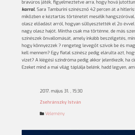
bravúros játék, figyelmeztetve arra, hogy hová jutott
karral
. Sara Tamburini színésznő 42 percen át a hitleri
miközben e kéztartás történetét mesélik hangszóróval.
olasz előadást arról, hogyan süllyesztették el 2o évvel
nagy olasz hajót. Mintha csak ma történne, de más sze
színészek önvallomását, amely inkább beszélgetés, mint
hogy könnyezzek ? rengeteg levegőt szívok be és mag
kell mennem? Egy fiatal színész pedig elárulta azt, ho
vizet? A kiégési szindróma pedig akkor jelentkezik, ha 
Ezeket mind a mai világ táplálja belénk, hadd legyen, a
2017. május 31. , 15:30
Zsehránszky István
Vélemény