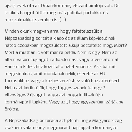
újság évek óta az Orbán-kormány elszánt bírálója volt. De
kritikus hangot ütött meg más politikai pártokkal és
mozgalmakkal szemben is. (…)
Minden okunk megvan arra, hogy feltételezzük: a
Népszabadság sorsát a kiadó és az állam képviselőinek
hátsó szobákban megszületett alkuja pecsételte meg. Miért?
Mert a múltban is volt már rá példa. Nem is egy. Nem az
állam vásárol újságot, rádióállomást vagy tévécsatornát.
Hanem a Fideszhez közel álló üzletemberek. Akik bármit
megcsinálnak, amit mondanak nekik, cserébe az EU-
forrásokhoz vagy a közbeszerzéshez való hozzáférésért.
Néha azt kérik tőlük, hogy függesszenek fel egy ?
ellenséges? újságot. Vagy azt, hogy indítsák újra
kormánypárti lapként. Vagy azt, hogy egyszerűen zárják be
örökre.
A Népszabadság bezárása azt jelenti, hogy Magyarország
csaknem valamennyi megmaradt napilapját a kormányzó