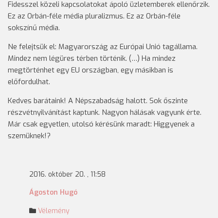
Fidesszel közeli kapcsolatokat ápoló üzletemberek ellenőrzik.
Ez az Orbán-féle média pluralizmus. Ez az Orbán-féle
sokszínű média.
Ne felejtsük el: Magyarország az Európai Unió tagállama.
Mindez nem légüres térben történik. (…) Ha mindez
megtörténhet egy EU országban, egy másikban is
előfordulhat.
Kedves barátaink! A Népszabadság halott. Sok őszinte
részvétnyilvánítást kaptunk. Nagyon hálásak vagyunk érte.
Már csak egyetlen, utolsó kérésünk maradt: Higgyenek a
szemüknek!?
2016. október 20. , 11:58
Ágoston Hugó
Vélemény