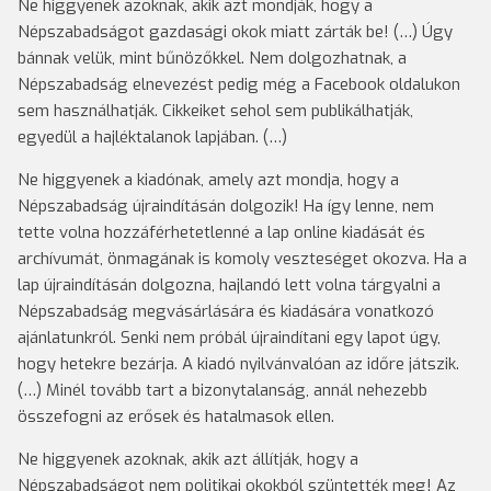
Ne higgyenek azoknak, akik azt mondják, hogy a
Népszabadságot gazdasági okok miatt zárták be! (…) Úgy
bánnak velük, mint bűnözőkkel. Nem dolgozhatnak, a
Népszabadság elnevezést pedig még a Facebook oldalukon
sem használhatják. Cikkeiket sehol sem publikálhatják,
egyedül a hajléktalanok lapjában. (…)
Ne higgyenek a kiadónak, amely azt mondja, hogy a
Népszabadság újraindításán dolgozik! Ha így lenne, nem
tette volna hozzáférhetetlenné a lap online kiadását és
archívumát, önmagának is komoly veszteséget okozva. Ha a
lap újraindításán dolgozna, hajlandó lett volna tárgyalni a
Népszabadság megvásárlására és kiadására vonatkozó
ajánlatunkról. Senki nem próbál újraindítani egy lapot úgy,
hogy hetekre bezárja. A kiadó nyilvánvalóan az időre játszik.
(…) Minél tovább tart a bizonytalanság, annál nehezebb
összefogni az erősek és hatalmasok ellen.
Ne higgyenek azoknak, akik azt állítják, hogy a
Népszabadságot nem politikai okokból szüntették meg! Az