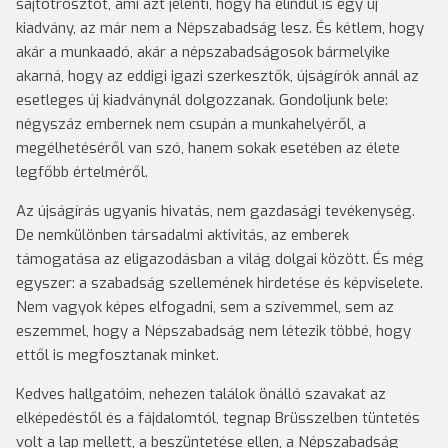
sajtótrösztöt, ami azt jelenti, hogy ha elindul is egy új
kiadvány, az már nem a Népszabadság lesz. És kétlem, hogy
akár a munkaadó, akár a népszabadságosok bármelyike
akarná, hogy az eddigi igazi szerkesztők, újságírók annál az
esetleges új kiadványnál dolgozzanak. Gondoljunk bele:
négyszáz embernek nem csupán a munkahelyéről, a
megélhetéséről van szó, hanem sokak esetében az élete
legfőbb értelméről.
Az újságírás ugyanis hivatás, nem gazdasági tevékenység.
De nemkülönben társadalmi aktivitás, az emberek
támogatása az eligazodásban a világ dolgai között. És még
egyszer: a szabadság szellemének hirdetése és képviselete.
Nem vagyok képes elfogadni, sem a szívemmel, sem az
eszemmel, hogy a Népszabadság nem létezik többé, hogy
ettől is megfosztanak minket.
Kedves hallgatóim, nehezen találok önálló szavakat az
elképedéstől és a fájdalomtól, tegnap Brüsszelben tüntetés
volt a lap mellett, a beszüntetése ellen, a Népszabadság