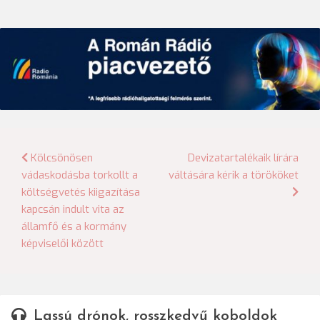
Bejegyzés
Kölcsönösen
Devizatartalékaik lírára
vádaskodásba torkollt a
váltására kérik a törököket
navigáció
költségvetés kiigazítása
kapcsán indult vita az
államfő és a kormány
képviselői között
Lassú drónok, rosszkedvű koboldok