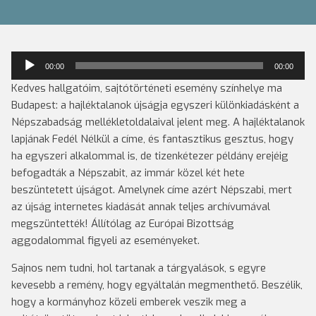
Audió
00:00
00:00
lejátszó
Kedves hallgatóim, sajtótörténeti esemény színhelye ma
Budapest: a hajléktalanok újságja egyszeri különkiadásként a
Népszabadság mellékletoldalaival jelent meg. A hajléktalanok
lapjának Fedél Nélkül a címe, és fantasztikus gesztus, hogy
ha egyszeri alkalommal is, de tizenkétezer példány erejéig
befogadták a Népszabit, az immár közel két hete
beszüntetett újságot.
Amelynek címe azért Népszabi, mert
az újság internetes kiadását annak teljes archívumával
megszüntették! Állítólag az Európai Bizottság
aggodalommal figyeli az eseményeket.
Sajnos nem tudni, hol tartanak a tárgyalások, s egyre
kevesebb a remény, hogy egyáltalán megmenthető. Beszélik,
hogy a kormányhoz közeli emberek veszik meg a