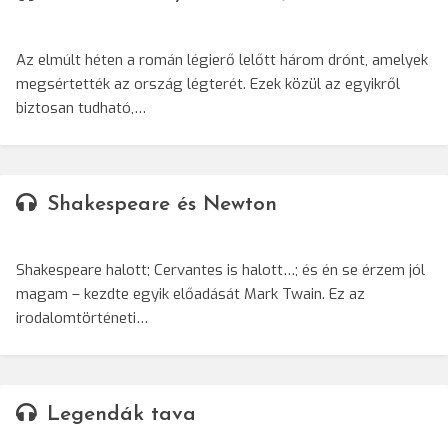
Az elmúlt héten a román légierő lelőtt három drónt, amelyek
megsértették az ország légterét. Ezek közül az egyikről
biztosan tudható,…
Shakespeare és Newton
Shakespeare halott; Cervantes is halott…; és én se érzem jól
magam – kezdte egyik előadását Mark Twain. Ez az
irodalomtörténeti…
Legendák tava