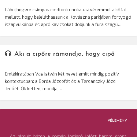
Lábujjhegyre csimpaszkodtunk unokatestvéremmel a kőfal
mellett, hogy beleláthassunk a Kovászna parkjában fortyogó
iszapvulkánba és apró kavicsokat dobjunk a fura szagú…
Aki a cipőre rámondja, hogy cipő
Emlékiratában Vas István két nevet említ mindig pozitív
kontextusban: a Berda Józsefét és a Tersánszky Józsi
Jenőét. Ők ketten, mondja,…
VÉLEMÉNY
Az elmúlt héten a román légierő lelőtt három drónt,