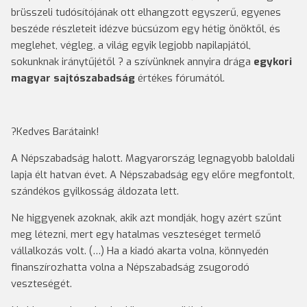
brüsszeli tudósítójának ott elhangzott egyszerű, egyenes
beszéde részleteit idézve búcsúzom egy hétig önöktől, és
meglehet, végleg, a világ egyik legjobb napilapjától,
sokunknak iránytűjétől ? a szívünknek annyira drága
egykori
magyar sajtószabadság
értékes fórumától.
?Kedves Barátaink!
A Népszabadság halott. Magyarország legnagyobb baloldali
lapja élt hatvan évet. A Népszabadság egy előre megfontolt,
szándékos gyilkosság áldozata lett.
Ne higgyenek azoknak, akik azt mondják, hogy azért szűnt
meg létezni, mert egy hatalmas veszteséget termelő
vállalkozás volt. (…) Ha a kiadó akarta volna, könnyedén
finanszírozhatta volna a Népszabadság zsugorodó
veszteségét.