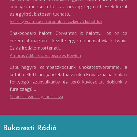
amelyek megsértették az ország légterét. Ezek közül
az egyikről biztosan tudható,…
Székely Ervin: Lassú drónok, rosszkedvű koboldok
Shakespeare halott; Cervantes is halott…; és én se
érzem jól magam – kezdte egyik előadását Mark Twain.
Ez az irodalomtörténeti…
Ambrus Attila: Shakespeare és Newton
Lábujjhegyre csimpaszkodtunk unokatestvéremmel a
kőfal mellett, hogy beleláthassunk a Kovászna parkjában
fortyogó iszapvulkánba és apró kavicsokat dobjunk a
fura szagú…
Sarány István: Legendák tava
Bukaresti Rádió