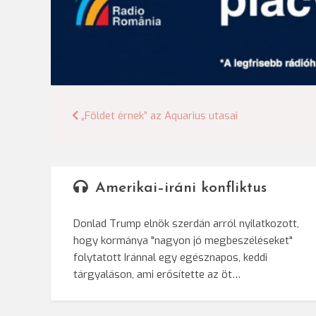
Bejegyzés
„Földet érnek” az Aquarius utasai
navigáció
Amerikai–iráni konfliktus
Donlad Trump elnök szerdán arról nyilatkozott,
hogy kormánya "nagyon jó megbeszéléseket"
folytatott Iránnal egy egésznapos, keddi
tárgyaláson, ami erősítette az öt…