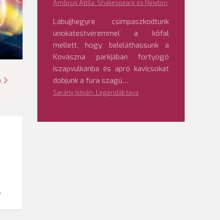
Ambrus Attila: Shakespeare és Newton
Lábujjhegyre csimpaszkodtunk
unokatestvéremmel a kőfal
mellett, hogy beleláthassunk a
Kovászna parkjában fortyogó
iszapvulkánba és apró kavicsokat
dobjunk a fura szagú…
a
Sarány István: Legendák tava
a
…