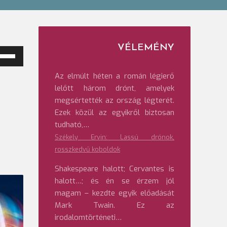
VÉLEMÉNY
ngerő
Az elmúlt héten a román légierő
veléséhez,
lelőtt három drónt, amelyek
etőleg
megsértették az ország légterét.
ökkentéséhez
Ezek közül az egyikről biztosan
tudható,…
/Le
lentyűket
Székely Ervin: Lassú drónok,
l
rosszkedvű koboldok
ználni.
Shakespeare halott; Cervantes is
halott…; és én se érzem jól
magam – kezdte egyik előadását
Mark Twain. Ez az
irodalomtörténeti…