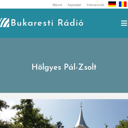
Skip
Rólunk
Kapcsolat
Frekvenciák
to
content
Bukaresti Rádió
Hölgyes Pál-Zsolt