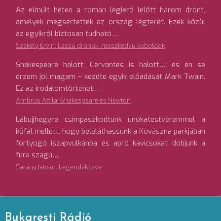
Az elmúlt héten a román légierő lelőtt három drónt,
amelyek megsértették az ország légterét. Ezek közül
az egyikről biztosan tudható,…
Székely Ervin: Lassú drónok, rosszkedvű koboldok
Shakespeare halott; Cervantes is halott…; és én se
érzem jól magam – kezdte egyik előadását Mark Twain.
Ez az irodalomtörténeti…
Ambrus Attila: Shakespeare és Newton
Lábujjhegyre csimpaszkodtunk unokatestvéremmel a
kőfal mellett, hogy beleláthassunk a Kovászna parkjában
fortyogó iszapvulkánba és apró kavicsokat dobjunk a
fura szagú…
Sarány István: Legendák tava
Bukaresti Rádió