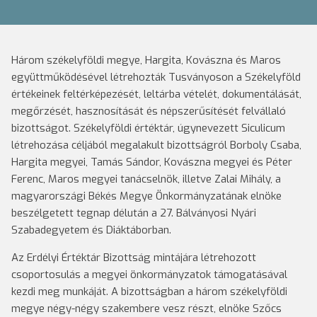
Három székelyföldi megye, Hargita, Kovászna és Maros
együttműködésével létrehozták Tusványoson a Székelyföld
értékeinek feltérképezését, leltárba vételét, dokumentálását,
megőrzését, hasznosítását és népszerűsítését felvállaló
bizottságot.
Székelyföldi értéktár, úgynevezett Siculicum
létrehozása céljából megalakult bizottságról Borboly Csaba,
Hargita megyei, Tamás Sándor, Kovászna megyei és Péter
Ferenc, Maros megyei tanácselnök, illetve Zalai Mihály, a
magyarországi Békés Megye Önkormányzatának elnöke
beszélgetett tegnap délután a 27. Bálványosi Nyári
Szabadegyetem és Diáktáborban.
Az Erdélyi Értéktár Bizottság mintájára létrehozott
csoportosulás a megyei önkormányzatok támogatásával
kezdi meg munkáját. A bizottságban a három székelyföldi
megye négy-négy szakembere vesz részt, elnöke Szőcs