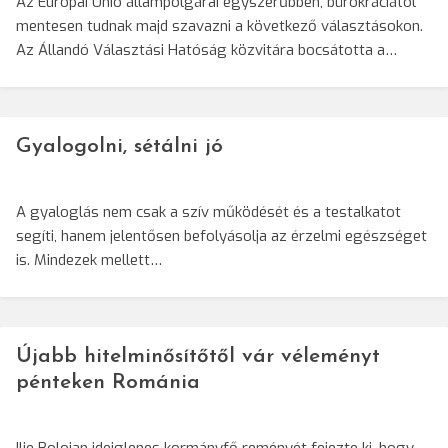
Az Európai Unió állampolgárai egyszerűbben, bürokráciától
mentesen tudnak majd szavazni a következő választásokon.
Az Állandó Választási Hatóság közvitára bocsátotta a…
Gyalogolni, sétálni jó
A gyaloglás nem csak a szív működését és a testalkatot
segíti, hanem jelentősen befolyásolja az érzelmi egészséget
is. Mindezek mellett…
Újabb hitelminősítőtől vár véleményt
pénteken Románia