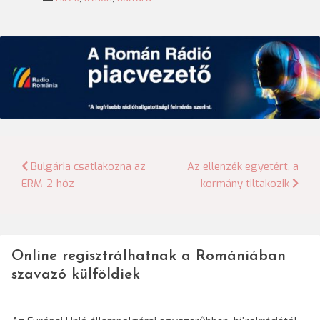
Bejegyzés
Bulgária csatlakozna az
Az ellenzék egyetért, a
ERM-2-höz
kormány tiltakozik
navigáció
Online regisztrálhatnak a Romániában
szavazó külföldiek