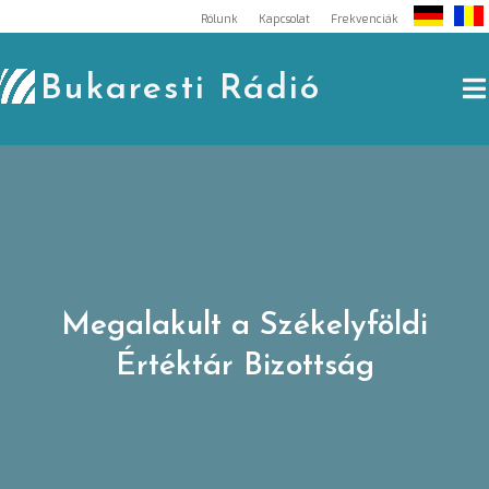
Skip
Rólunk
Kapcsolat
Frekvenciák
to
content
Bukaresti Rádió
Megalakult a Székelyföldi
Értéktár Bizottság