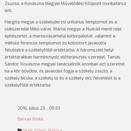
Zsuzsa, a Kovászna Megyei Művelődési Központ munkatársa
lett.
Hargita megye a székelyderzsi unitárius templomot és a
csíkszeredai Mikó-várat, Maros megye a Nyárád menti népi
építészetet, a marosvásárhelyi kultúrpalotát, valamint a
mikházi ferences templomot és kolostort javasolta
felvételre a székelyföldi értéktárba. A háromszéki helyi
értéktárakban harmincnyolc előterjesztés szerepel. Tamás
Sándor, Kovászna megyei tanácselnök azonban azt szeretné,
ha a kör bővülne, és javasolni fogja a székely zászló, a
székely bicska, a székely ló és a székely vicc felvételét is a
székelyföldi értéktárba.
2016. július 23. , 09:33
Darvas Enikő
Hírek
,
Itthon
,
Kultúra