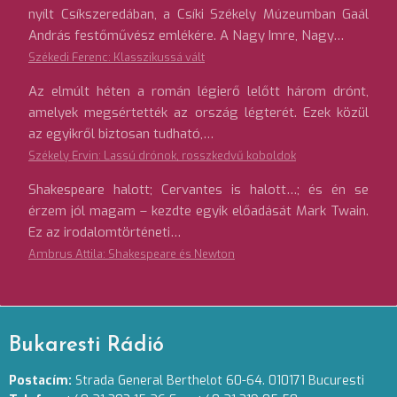
nyílt Csíkszeredában, a Csíki Székely Múzeumban Gaál
András festőművész emlékére. A Nagy Imre, Nagy…
Székedi Ferenc: Klasszikussá vált
Az elmúlt héten a román légierő lelőtt három drónt,
amelyek megsértették az ország légterét. Ezek közül
az egyikről biztosan tudható,…
Székely Ervin: Lassú drónok, rosszkedvű koboldok
Shakespeare halott; Cervantes is halott…; és én se
érzem jól magam – kezdte egyik előadását Mark Twain.
Ez az irodalomtörténeti…
Ambrus Attila: Shakespeare és Newton
Bukaresti Rádió
Postacím:
Strada General Berthelot 60-64. 010171 Bucuresti