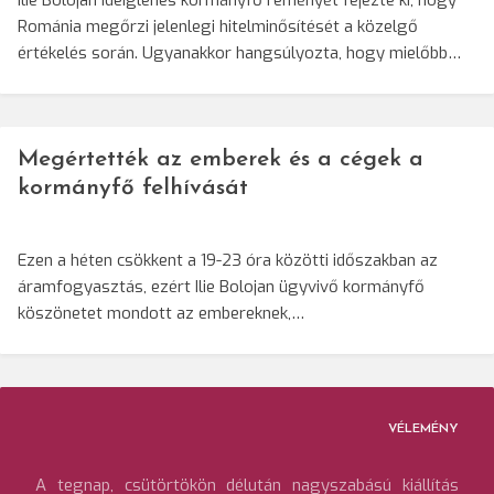
Ilie Bolojan ideiglenes kormányfő reményét fejezte ki, hogy
Románia megőrzi jelenlegi hitelminősítését a közelgő
értékelés során. Ugyanakkor hangsúlyozta, hogy mielőbb…
Megértették az emberek és a cégek a
kormányfő felhívását
Ezen a héten csökkent a 19-23 óra közötti időszakban az
áramfogyasztás, ezért Ilie Bolojan ügyvivő kormányfő
köszönetet mondott az embereknek,…
VÉLEMÉNY
A tegnap, csütörtökön délután nagyszabású kiállítás