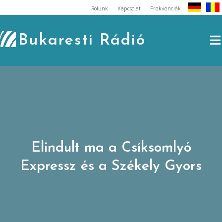
Skip
Rólunk
Kapcsolat
Frekvenciák
to
content
Bukaresti Rádió
Elindult ma a Csíksomlyó
Expressz és a Székely Gyors