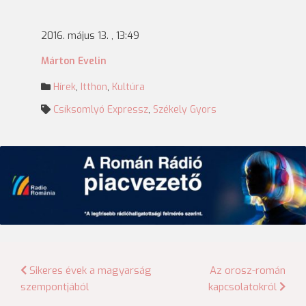
2016. május 13. , 13:49
Márton Evelin
Hírek
,
Itthon
,
Kultúra
Csíksomlyó Expressz
,
Székely Gyors
Bejegyzés
Sikeres évek a magyarság
Az orosz-román
szempontjából
kapcsolatokról
navigáció