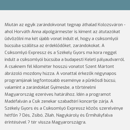
Miután az egyik zarándokvonat tegnap áthalad Kolozsváron -
ahol Horváth Anna alpolgármester is kiment az átutazókat
üdvözölni ma két újabb vonat indult el, hogy a csíksomlyói
búcsúba szállítsa az érdeklődőket, zarándokokat.
A
Csíksomlyó Expressz és a Székely Gyors ma kora reggel
indult a csíksomlyói búcsúba a budapesti Keleti pályaudvarról.
A csaknem fél kilométer hosszú vonatot Szent Mártont
ábrázoló mozdony húzza. A vonattal érkezők négynapos
programjának legfontosabb eseménye a pünkösdi búcsú,
valamint a zarándoklat Gyimesbe, a történelmi
Magyarország ezeréves határához. Idén a programot
Madéfalván a Csík zenekar szabadtéri koncertje zárja. A
Székely Gyors és a Csíksomlyó Expressz közös szerelvénye
hétfőn ? Dés, Zsibó, Zilah, Nagykároly és Érmihályfalva
érintésével ? tér vissza Magyarországra.