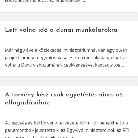
köszönetet mondott az embereknek,…
Lett volna idő a dunai munkálatokra
Már négy éve a közlekedési minisztériumnál van egy olyan
projekt, amely megvalósulása esetén megakadályozhatta
volna a Duna vízhozamának csökkenésével kapcsolatos…
A törvény kész csak egyetértés nincs az
elfogadásához
Az egységes bértörvény tervezete bármikor benyújtható a
parlamentbe - jelentette ki az ügyvivő miniszterelnök az RFI
ma reggeli adásában. Hozzátette,…