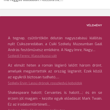
VÉLEMÉNY
A tegnap, csütörtökön délután nagyszabású kiállítás
nyílt Csíkszeredában, a Csíki Székely Múzeumban Gaál
András festőművész emlékére. A Nagy Imre, Nagy…
Székedi Ferenc: Klasszikussá vált
Az elmúlt héten a román légierő lelőtt három drónt,
amelyek megsértették az ország légterét. Ezek közül
az egyikről biztosan tudható,…
Székely Ervin: Lassú drónok, rosszkedvű koboldok
Shakespeare halott; Cervantes is halott…; és én se
érzem jól magam – kezdte egyik előadását Mark Twain.
Ez az irodalomtörténeti…