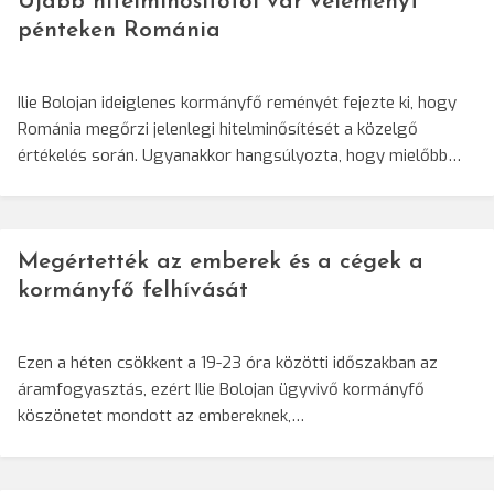
Újabb hitelminősítőtől vár véleményt
pénteken Románia
Ilie Bolojan ideiglenes kormányfő reményét fejezte ki, hogy
Románia megőrzi jelenlegi hitelminősítését a közelgő
értékelés során. Ugyanakkor hangsúlyozta, hogy mielőbb…
Megértették az emberek és a cégek a
kormányfő felhívását
Ezen a héten csökkent a 19-23 óra közötti időszakban az
áramfogyasztás, ezért Ilie Bolojan ügyvivő kormányfő
köszönetet mondott az embereknek,…