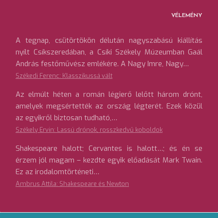
VÉLEMÉNY
A tegnap, csütörtökön délután nagyszabású kiállítás
nyílt Csíkszeredában, a Csíki Székely Múzeumban Gaál
András festőművész emlékére. A Nagy Imre, Nagy…
Székedi Ferenc: Klasszikussá vált
Az elmúlt héten a román légierő lelőtt három drónt,
amelyek megsértették az ország légterét. Ezek közül
az egyikről biztosan tudható,…
Székely Ervin: Lassú drónok, rosszkedvű koboldok
Shakespeare halott; Cervantes is halott…; és én se
érzem jól magam – kezdte egyik előadását Mark Twain.
Ez az irodalomtörténeti…
Ambrus Attila: Shakespeare és Newton