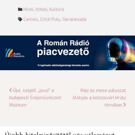
Hírek
,
Itthon
,
Kultúra
Cannes
,
Cristi Puiu
,
Sieranevada
Bejegyzés
Újul, szépül, „javul” a
Rajz és mese pályázat
budapesti Szépművészeti
Mátyás a kolozsvári király
navigáció
Múzeum
témában