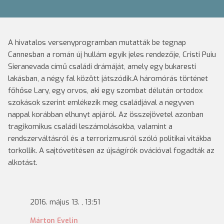
A hivatalos versenyprogramban mutatták be tegnap
Cannesban a román új hullám egyik jeles rendezője, Cristi Puiu
Sieranevada című családi drámáját, amely egy bukaresti
lakásban, a négy fal között játszódik.A háromórás történet
főhőse Lary, egy orvos, aki egy szombat délután ortodox
szokások szerint emlékezik meg családjával a negyven
nappal korábban elhunyt apjáról. Az összejövetel azonban
tragikomikus családi leszámolásokba, valamint a
rendszerváltásról és a terrorizmusról szóló politikai vitákba
torkollik. A sajtóvetítésen az újságírók ovációval fogadták az
alkotást.
2016. május 13. , 13:51
Márton Evelin