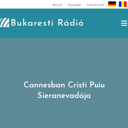
Skip
Rólunk
Kapcsolat
Frekvenciák
to
content
Bukaresti Rádió
Cannesban Cristi Puiu
Sieranevadája