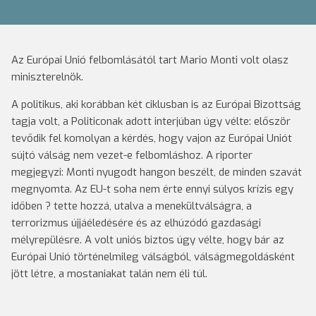
Az Európai Unió felbomlásától tart Mario Monti volt olasz
miniszterelnök.
A politikus, aki korábban két ciklusban is az Európai Bizottság
tagja volt, a Politiconak adott interjúban úgy vélte: először
tevődik fel komolyan a kérdés, hogy vajon az Európai Uniót
sújtó válság nem vezet-e felbomláshoz.
A riporter
megjegyzi: Monti nyugodt hangon beszélt, de minden szavát
megnyomta. Az EU-t soha nem érte ennyi súlyos krízis egy
időben ? tette hozzá, utalva a menekültválságra, a
terrorizmus újjáéledésére és az elhúzódó gazdasági
mélyrepülésre. A volt uniós biztos úgy vélte, hogy bár az
Európai Unió történelmileg válságból, válságmegoldásként
jött létre, a mostaniakat talán nem éli túl.