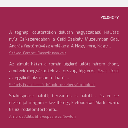
VÉLEMÉNY
A tegnap, csütörtökön délután nagyszabású kiállítás
nyílt Csíkszeredában, a Csíki Székely Múzeumban Gaál
András festőművész emlékére. A Nagy Imre, Nagy…
Székedi Ferenc: Klasszikussá vált
Az elmúlt héten a román légierő lelőtt három drónt,
amelyek megsértették az ország légterét. Ezek közül
az egyikről biztosan tudható,…
Székely Ervin: Lassú drónok, rosszkedvű koboldok
Shakespeare halott; Cervantes is halott…; és én se
érzem jól magam – kezdte egyik előadását Mark Twain.
Ez az irodalomtörténeti…
Ambrus Attila: Shakespeare és Newton