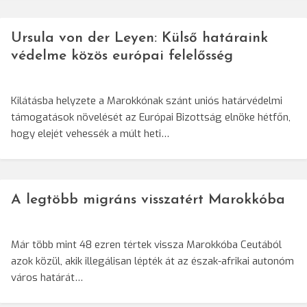
Ursula von der Leyen: Külső határaink
védelme közös európai felelősség
Kilátásba helyzete a Marokkónak szánt uniós határvédelmi
támogatások növelését az Európai Bizottság elnöke hétfőn,
hogy elejét vehessék a múlt heti…
A legtöbb migráns visszatért Marokkóba
Már több mint 48 ezren tértek vissza Marokkóba Ceutából
azok közül, akik illegálisan lépték át az észak-afrikai autonóm
város határát…