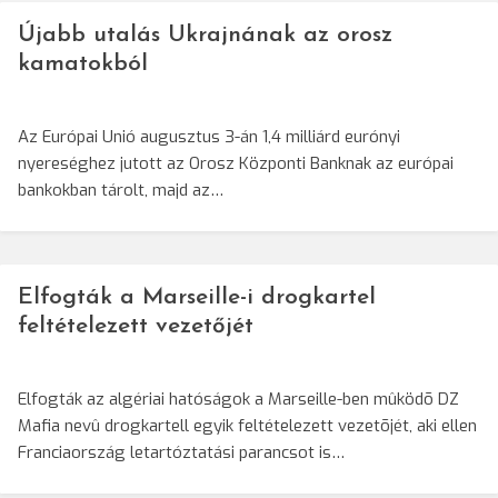
Újabb utalás Ukrajnának az orosz
kamatokból
Az Európai Unió augusztus 3-án 1,4 milliárd eurónyi
nyereséghez jutott az Orosz Központi Banknak az európai
bankokban tárolt, majd az…
Elfogták a Marseille-i drogkartel
feltételezett vezetőjét
Elfogták az algériai hatóságok a Marseille-ben mûködõ DZ
Mafia nevû drogkartell egyik feltételezett vezetõjét, aki ellen
Franciaország letartóztatási parancsot is…