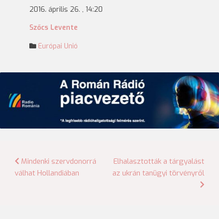
2016. április 26. , 14:20
Szőcs Levente
Európai Unió
Bejegyzés
Mindenki szervdonorrá
Elhalasztották a tárgyalást
válhat Hollandiában
az ukrán tanügyi törvényről
navigáció