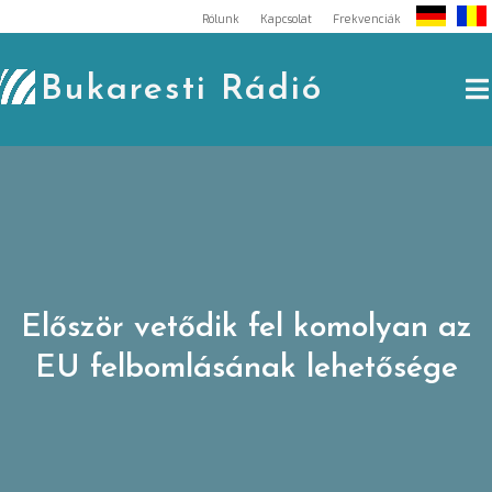
Skip
Rólunk
Kapcsolat
Frekvenciák
to
content
Bukaresti Rádió
Először vetődik fel komolyan az
EU felbomlásának lehetősége