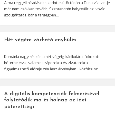
A ma reggeli híradások szerint csütörtökön a Duna vízszintje
már nem csökken tovább, Szentendrén helyreállt az ivóvíz-
szolgáltatás, bár a térségben…
Hét végére várható enyhülés
Románia nagy részén a hét végéig kánikulára, fokozott
hőterhelésre, valamint záporokra és zivatarokra
figyelmeztető előrejelzés lesz érvényben - közölte az…
A digitális kompetenciák felmérésével
folytatódik ma és holnap az idei
pótérettségi