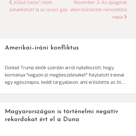
Bejegyzés
„Külső hatás” miatt
November 2: Az újságírók
zuhanhatott le az orosz gép
elleni bűntettek nemzetközi
navigáció
napja
Amerikai–iráni konfliktus
Donlad Trump elnök szerdán arról nyilatkozott, hogy
kormánya "nagyon jó megbeszéléseket" folytatott Iránnal
egy egésznapos, keddi tárgyaláson, ami erősítette az öt…
Magyarországon is történelmi negatív
rekordokat ért el a Duna