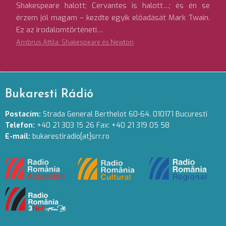
Shakespeare halott; Cervantes is halott…; és én se
érzem jól magam – kezdte egyik előadását Mark Twain.
Ez az irodalomtörténeti…
Ambrus Attila: Shakespeare és Newton
Bukaresti Rádió
Postacím:
Strada General Berthelot 60-64. 010171 Bucuresti
Telefon:
+40 21 303 15 26 Fax: +40 21 319 05 58
E-mail:
bukarestiradio[at]srr.ro