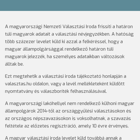
A magyarországi Nemzeti Választási Iroda frissíti a határon
túli magyarok adatait a választási névjegyzékben. A hatóság
több százezer levelet küld ki azzal a felkéréssel, hogy a
magyar állampolgársággal rendelkező határon túli
magyarok jelezzék, ha személyes adataikban változások
álltak be.
Ezt megtehetik a választási iroda tájékoztató honlapján a
valasztas.hu oldalon, vagy a levél mellékleteként küldött
nyomtatvány és válaszboríték felhasználásával.
A magyarországi lakóhellyel nem rendelkező külhoni magyar
állampolgárok 2014-től az országgyűlési választásokon és
az országos népszavazásokon is voksolhatnak, a szavazás
feltétele az előzetes regisztráció, amely 10 évre érvényes.
A magyar választási iroda levelet küld továbbá annak a