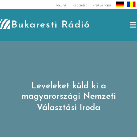
Skip
Rólunk
Kapcsolat
Frekvenciák
to
content
Bukaresti Rádió
Leveleket küld ki a
magyarországi Nemzeti
Választási Iroda