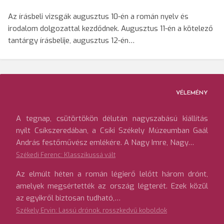
Az írásbeli vizsgák augusztus 10-én a román nyelv és
irodalom dolgozattal kezdődnek. Augusztus 11-én a kötelező
tantárgy írásbelije, augusztus 12-én…
VÉLEMÉNY
A tegnap, csütörtökön délután nagyszabású kiállítás
nyílt Csíkszeredában, a Csíki Székely Múzeumban Gaál
András festőművész emlékére. A Nagy Imre, Nagy…
Székedi Ferenc: Klasszikussá vált
Az elmúlt héten a román légierő lelőtt három drónt,
amelyek megsértették az ország légterét. Ezek közül
az egyikről biztosan tudható,…
Székely Ervin: Lassú drónok, rosszkedvű koboldok