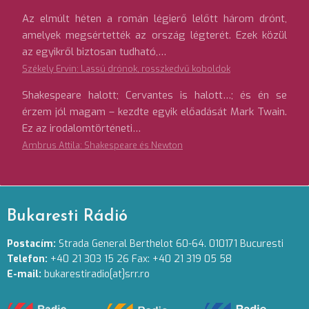
Az elmúlt héten a román légierő lelőtt három drónt,
amelyek megsértették az ország légterét. Ezek közül
az egyikről biztosan tudható,…
Székely Ervin: Lassú drónok, rosszkedvű koboldok
Shakespeare halott; Cervantes is halott…; és én se
érzem jól magam – kezdte egyik előadását Mark Twain.
Ez az irodalomtörténeti…
Ambrus Attila: Shakespeare és Newton
Bukaresti Rádió
Postacím:
Strada General Berthelot 60-64. 010171 Bucuresti
Telefon:
+40 21 303 15 26 Fax: +40 21 319 05 58
E-mail:
bukarestiradio[at]srr.ro