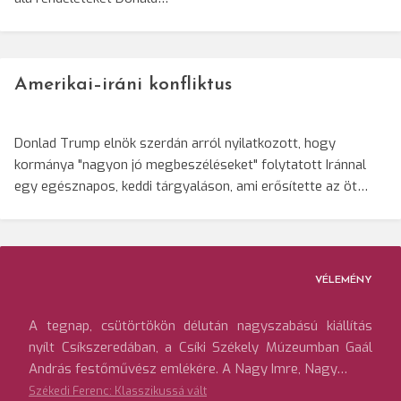
Amerikai–iráni konfliktus
Donlad Trump elnök szerdán arról nyilatkozott, hogy
kormánya "nagyon jó megbeszéléseket" folytatott Iránnal
egy egésznapos, keddi tárgyaláson, ami erősítette az öt…
VÉLEMÉNY
A tegnap, csütörtökön délután nagyszabású kiállítás
nyílt Csíkszeredában, a Csíki Székely Múzeumban Gaál
András festőművész emlékére. A Nagy Imre, Nagy…
Székedi Ferenc: Klasszikussá vált