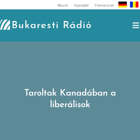
Skip
Rólunk
Kapcsolat
Frekvenciák
to
content
Bukaresti Rádió
Taroltak Kanadában a
liberálisok