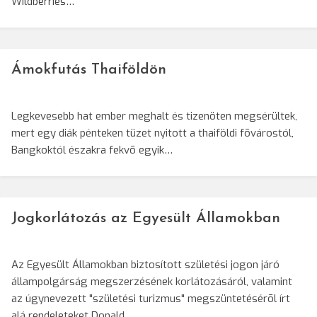
Wildberries…
Ámokfutás Thaiföldön
Legkevesebb hat ember meghalt és tizenöten megsérültek,
mert egy diák pénteken tüzet nyitott a thaiföldi fõvárostól,
Bangkoktól északra fekvõ egyik…
Jogkorlátozás az Egyesült Államokban
Az Egyesült Államokban biztosított születési jogon járó
állampolgárság megszerzésének korlátozásáról, valamint
az úgynevezett "születési turizmus" megszüntetésérõl írt
alá rendeleteket Donald…