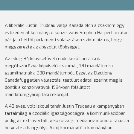
A liberális Justin Trudeau váltja Kanada élén a csaknem egy
évtizeden át kormányzó konzervatív Stephen Harpert, miután
pártja a hétfői parlamenti választáson szinte biztos, hogy
megszerezte az abszolút többséget.
Az eddig 34 képviselővel rendelkező liberálisok
megötszörözve képviselőik számát, 170 mandátumra
számíthatnak a 338 mandátumból. Ezzel az Elections
Canadafüggetlen választási testület adatai szerint meg is
döntik a konzervatívok 1984-ben felállított
mandátumgyarapítási rekordját.
A 43 éves, volt iskolai tanár Justin Trudeau a kampányában
tartalmilag a szociális igazságosságra, a kommunikációban
pedig az extrovertált, a közösségi médiához idomuló stílusra
helyezte a hangsúlyt. Az új kormányfő a kampányban