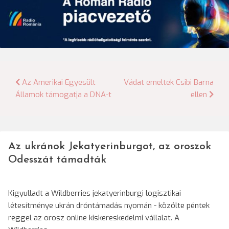
Bejegyzés
Az Amerikai Egyesült
Vádat emeltek Csibi Barna
Államok támogatja a DNA-t
ellen
navigáció
Az ukránok Jekatyerinburgot, az oroszok
Odesszát támadták
Kigyulladt a Wildberries jekatyerinburgi logisztikai
létesítménye ukrán dróntámadás nyomán - közölte péntek
reggel az orosz online kiskereskedelmi vállalat. A