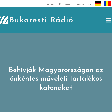
Skip
Rólunk
Kapcsolat
Frekvenciák
to
content
Bukaresti Rádió
Behívják Magyarországon az
önkéntes műveleti tartalékos
katonákat