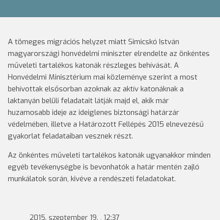
A tömeges migrációs helyzet miatt Simicskó István
magyarországi honvédelmi miniszter elrendelte az önkéntes
műveleti tartalékos katonák részleges behívását. A
Honvédelmi Minisztérium mai közleménye szerint a most
behívottak elsősorban azoknak az aktív katonáknak a
laktanyán belüli feladatait látják majd el, akik már
huzamosabb ideje az ideiglenes biztonsági határzár
védelmében, illetve a Határozott Fellépés 2015 elnevezésű
gyakorlat feladataiban vesznek részt.
Az önkéntes műveleti tartalékos katonák ugyanakkor minden
egyéb tevékenységbe is bevonhatók a határ mentén zajló
munkálatok során, kivéve a rendészeti feladatokat.
2015. szeptember 19. , 12:37