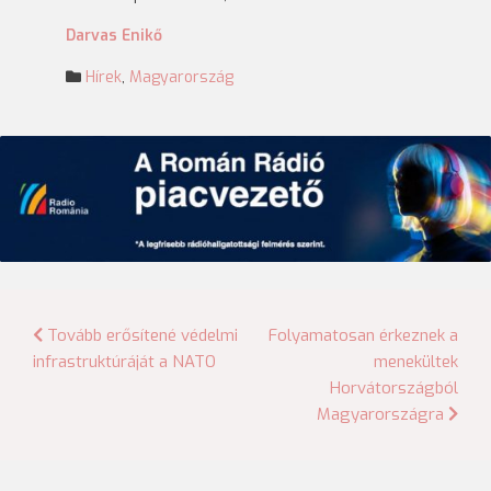
Darvas Enikő
Hírek
,
Magyarország
Bejegyzés
Tovább erősítené védelmi
Folyamatosan érkeznek a
infrastruktúráját a NATO
menekültek
navigáció
Horvátországból
Magyarországra