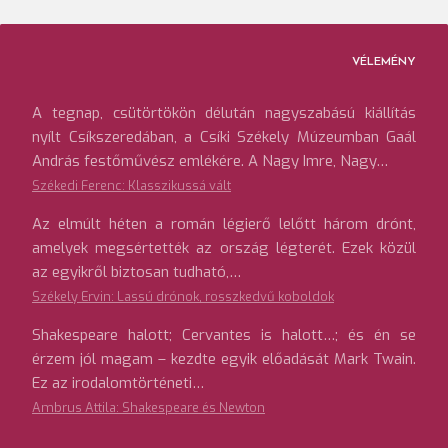
VÉLEMÉNY
A tegnap, csütörtökön délután nagyszabású kiállítás
nyílt Csíkszeredában, a Csíki Székely Múzeumban Gaál
András festőművész emlékére. A Nagy Imre, Nagy…
Székedi Ferenc: Klasszikussá vált
Az elmúlt héten a román légierő lelőtt három drónt,
amelyek megsértették az ország légterét. Ezek közül
az egyikről biztosan tudható,…
Székely Ervin: Lassú drónok, rosszkedvű koboldok
Shakespeare halott; Cervantes is halott…; és én se
érzem jól magam – kezdte egyik előadását Mark Twain.
Ez az irodalomtörténeti…
Ambrus Attila: Shakespeare és Newton