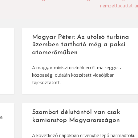
nemzettudattal já
Magyar Péter: Az utolsó turbina
üzemben tartható még a paksi
atomerőműben
a
A magyar miniszterelnök erről ma reggel a
közösségi oldalán közzétett videójában
…
tájékoztatott.
Szombat délutántól van csak
n
kamionstop Magyarországon
A következő napokban érvénybe lépő harmadfokú