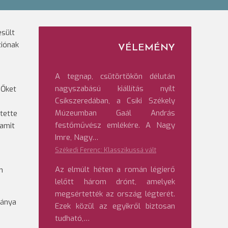
esült
ziónak
VÉLEMÉNY
A tegnap, csütörtökön délután
nagyszabású kiállítás nyílt
 Őket
Csíkszeredában, a Csíki Székely
Múzeumban Gaál András
ntette
festőművész emlékére. A Nagy
 amit
Imre, Nagy…
Székedi Ferenc: Klasszikussá vált
Az elmúlt héten a román légierő
m
lelőtt három drónt, amelyek
megsértették az ország légterét.
mánya
Ezek közül az egyikről biztosan
tudható,…