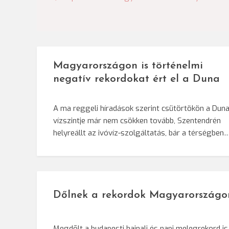
navigáció
Magyarországon is történelmi
negatív rekordokat ért el a Duna
A ma reggeli híradások szerint csütörtökön a Dun
vízszintje már nem csökken tovább, Szentendrén
helyreállt az ivóvíz-szolgáltatás, bár a térségben
Dőlnek a rekordok Magyarországo
Megdõlt a budapesti hajnali és napi melegrekord is