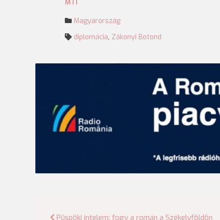
MTI
Magyarország
diplomácia
,
Zákonyi Botond
Bejegyzés
Püspöki intelem: fogy a román a Székelyföldön