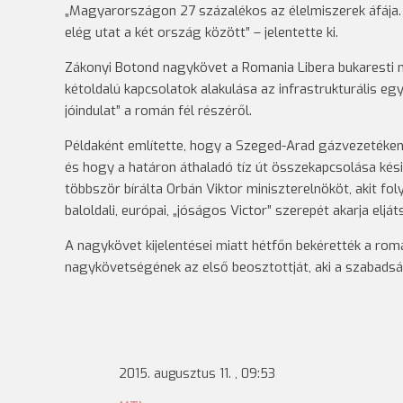
„Magyarországon 27 százalékos az élelmiszerek áfája. 
elég utat a két ország között” – jelentette ki.
Zákonyi Botond nagykövet a Romania Libera bukaresti na
kétoldalú kapcsolatok alakulása az infrastrukturális e
jóindulat” a román fél részéről.
Példaként említette, hogy a Szeged-Arad gázvezetéken 
és hogy a határon áthaladó tíz út összekapcsolása kési
többször bírálta Orbán Viktor miniszterelnököt, akit fo
baloldali, európai, „jóságos Victor” szerepét akarja el
A nagykövet kijelentései miatt hétfőn bekérették a r
nagykövetségének az első beosztottját, aki a szabadság
2015. augusztus 11. , 09:53