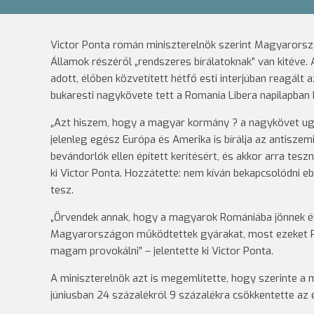
Victor Ponta román miniszterelnök szerint Magyarorsz
Államok részéről „rendszeres bírálatoknak” van kitéve.
adott, élőben közvetített hétfő esti interjúban reagál
bukaresti nagykövete tett a Romania Libera napilapban h
„Azt hiszem, hogy a magyar kormány ? a nagykövet ugya
jelenleg egész Európa és Amerika is bírálja az antiszem
bevándorlók ellen épített kerítésért, és akkor arra tesz
ki Victor Ponta. Hozzátette: nem kíván bekapcsolódni eb
tesz.
„Örvendek annak, hogy a magyarok Romániába jönnek él
Magyarországon működtettek gyárakat, most ezeket Ro
magam provokálni” – jelentette ki Victor Ponta.
A miniszterelnök azt is megemlítette, hogy szerinte a
júniusban 24 százalékról 9 százalékra csökkentette az é