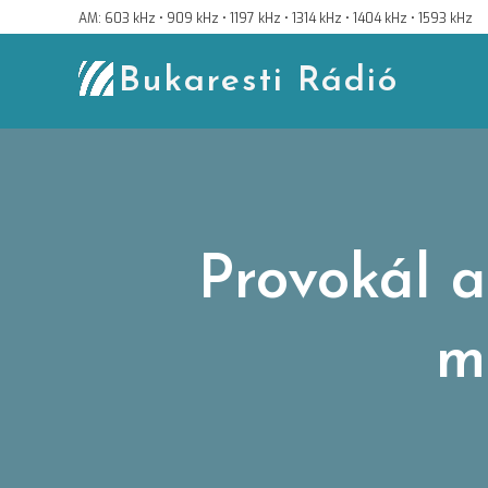
Skip
AM: 603 kHz • 909 kHz • 1197 kHz • 1314 kHz • 1404 kHz • 1593 kHz
to
content
Bukaresti Rádió
Provokál 
m