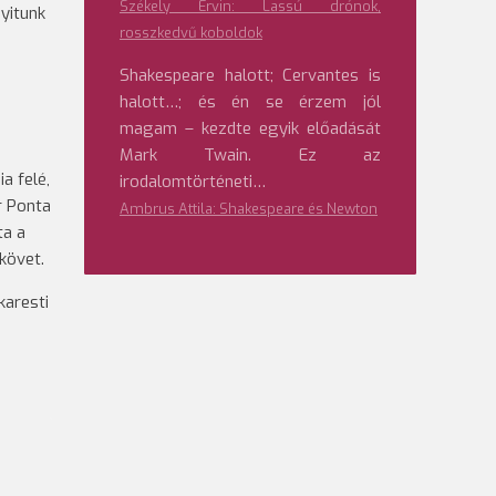
Székely Ervin: Lassú drónok,
yitunk
rosszkedvű koboldok
Shakespeare halott; Cervantes is
halott…; és én se érzem jól
magam – kezdte egyik előadását
Mark Twain. Ez az
a felé,
irodalomtörténeti…
r Ponta
Ambrus Attila: Shakespeare és Newton
ta a
követ.
karesti