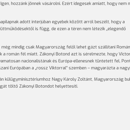
Igen, hozzánk jönnek vásárolni. Ezért idegesek amiatt, hogy nem n
pilapnak adott interjúban egyebek között arról beszélt, hogy a
gyüttműködésektől is függ, de ezen a téren nem létezik „elegendő
még mindig csak Magyarország felől lehet gázt szállítani Románi
k a román fél miatt. Zákonyi Botond azt is sérelmezte, hogy Victo
lyamatosan nacionalistának és Európa-ellenesnek tüntetett fel. Pon
játszani Európában a „rossz Viktorral” szemben – magyarázta a nagy
omán külügyminisztériumhoz Nagy Károly Zoltánt, Magyarország bu
át töltő Zákonyi Botondot helyettesíti.