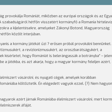
ág provokálja Romániát, miközben az európai országok és az Egy
 A szabadságáról hétfőn visszatért kormányfő a Romania hírteleví
t azokra a kijelentésekre, amelyeket Zákonyi Botond, Magyarország
étfőn közölt interjúban.
nis a kormány játékát űzi ? erősen próbál provokálni bennünket.
itizmusukért, a revizionizmusukért, az oroszbarátságukért, a
nek kísérletet, hogy Romániát is belerángassák a botrányba” – jele
be a játékba, és azt akarja, hogy a magyar kormány feleljen azért,
elmiszert vásárolni, és nyugati cégek, amelyek korábban
mániába költöztetik. Én elégedett vagyok ezzel. (?) Nem hagyo
 magyarok azért járnak Romániába élelmiszert vásárolni, mert kor
lelmiszerek áfáját.