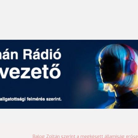
Balog Zoltán szerint a megkésett államiság erős