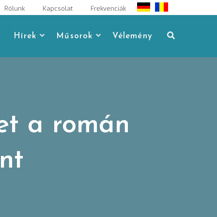
Rólunk
Kapcsolat
Frekvenciák
Hírek
Műsorok
Vélemény
et a román
nt