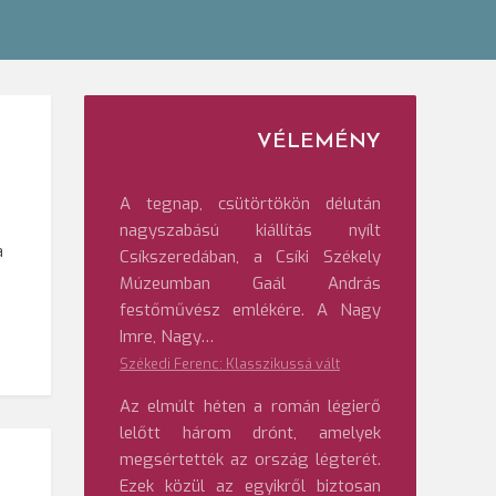
VÉLEMÉNY
A tegnap, csütörtökön délután
nagyszabású kiállítás nyílt
a
Csíkszeredában, a Csíki Székely
Múzeumban Gaál András
festőművész emlékére. A Nagy
Imre, Nagy…
Székedi Ferenc: Klasszikussá vált
Az elmúlt héten a román légierő
lelőtt három drónt, amelyek
megsértették az ország légterét.
Ezek közül az egyikről biztosan