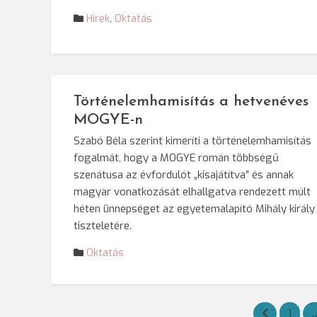
Hírek
,
Oktatás
Történelemhamisítás a hetvenéves
MOGYE-n
Szabó Béla szerint kimeríti a történelemhamisítás
fogalmát, hogy a MOGYE román többségű
szenátusa az évfordulót „kisajátítva” és annak
magyar vonatkozását elhallgatva rendezett múlt
héten ünnepséget az egyetemalapító Mihály király
tiszteletére.
Oktatás
Bejegyzések
1