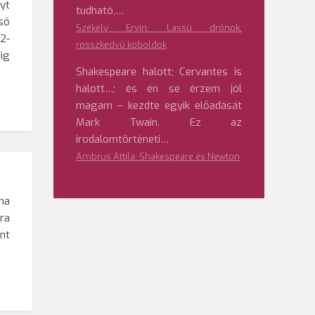
yt
tudható,…
ső
Székely Ervin: Lassú drónok,
2-
rosszkedvű koboldok
ig
Shakespeare halott; Cervantes is
halott…; és én se érzem jól
magam – kezdte egyik előadását
Mark Twain. Ez az
irodalomtörténeti…
Ambrus Attila: Shakespeare és Newton
ma
ra
nt