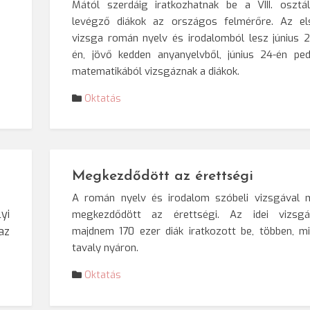
Mától szerdáig iratkozhatnak be a VIII. osztál
levégző diákok az országos felmérőre. Az el
vizsga román nyelv és irodalomból lesz június 2
én, jövő kedden anyanyelvből, június 24-én ped
matematikából vizsgáznak a diákok.
Oktatás
Megkezdődött az érettségi
A román nyelv és irodalom szóbeli vizsgával 
yi
megkezdődött az érettségi. Az idei vizsgá
majdnem 170 ezer diák iratkozott be, többen, mi
az
tavaly nyáron.
Oktatás