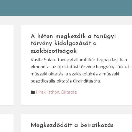
A héten megkezdik a tanügyi
törvény kidolgozását a
szakbizottságok
Vasile Şalaru tanügyi államtitkár tegnap Iaşi-ban
elmondta: az új oktatási törvény hangsúlyt fektet 
műszaki oktatás, a szakiskolák és a műszaki
posztliceális oktatás újraindítására.
Hírek
,
Itthon
,
Oktatás
Megkezdődött a beiratkozás