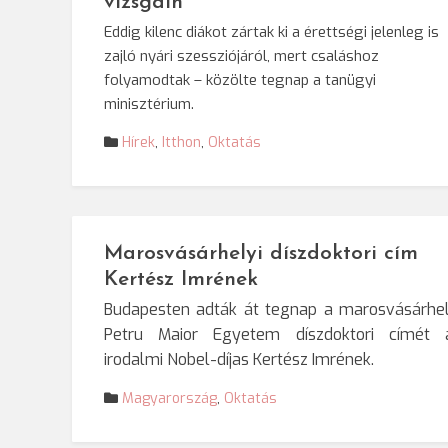
vizsgáin
Eddig kilenc diákot zártak ki a érettségi jelenleg is
zajló nyári szessziójáról, mert csaláshoz
folyamodtak – közölte tegnap a tanügyi
minisztérium.
Hírek
,
Itthon
,
Oktatás
Marosvásárhelyi díszdoktori cím
Kertész Imrének
Budapesten adták át tegnap a marosvásárhel
Petru Maior Egyetem díszdoktori címét 
irodalmi Nobel-díjas Kertész Imrének.
Magyarország
,
Oktatás