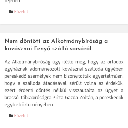
fejében.
Közélet
Nem döntött az Alkotmánybíróság a
kovásznai Fenyő szálló sorsáról
Az Alkotmánybíróság úgy ítélte meg, hogy az ortodox
egyháznak adományozott kovásznai szálloda ügyében
pereskedő személyek nem bizonyították egyértelműen,
hogy a szálloda átadásával sérült volna az érdekük,
ezért érdemi döntés nélkül visszautalta az ügyet a
brassói táblabíróságra ? írta Gazda Zoltán, a pereskedők
egyike közleményében.
Közélet