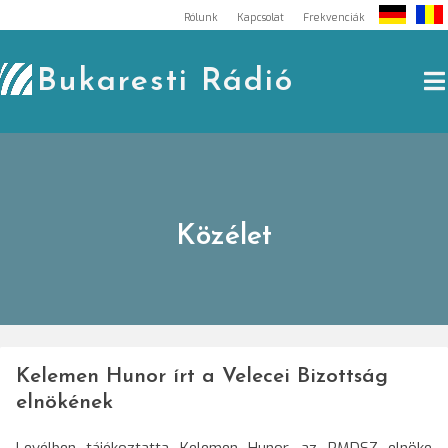
Skip
Rólunk
Kapcsolat
Frekvenciák
to
content
Bukaresti Rádió
Közélet
Kelemen Hunor írt a Velecei Bizottság
elnökének