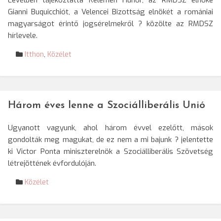
Levélben tájékoztatta Kelemen Hunor, az RMDSZ elnöke
Gianni Buquicchiót, a Velencei Bizottság elnökét a romániai
magyarságot érintő jogsérelmekről ? közölte az RMDSZ
hírlevele.
Itthon
,
Közélet
Három éves lenne a Szociálliberális Unió
Ugyanott vagyunk, ahol három évvel ezelőtt, mások
gondolták meg magukat, de ez nem a mi bajunk ? jelentette
ki Victor Ponta miniszterelnök a Szociálliberális Szövetség
létrejöttének évfordulóján.
Közélet