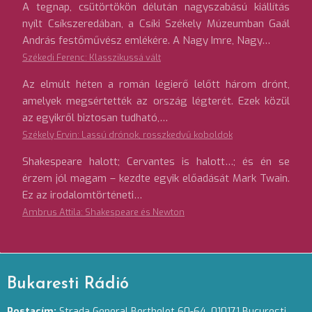
A tegnap, csütörtökön délután nagyszabású kiállítás
nyílt Csíkszeredában, a Csíki Székely Múzeumban Gaál
András festőművész emlékére. A Nagy Imre, Nagy…
Székedi Ferenc: Klasszikussá vált
Az elmúlt héten a román légierő lelőtt három drónt,
amelyek megsértették az ország légterét. Ezek közül
az egyikről biztosan tudható,…
Székely Ervin: Lassú drónok, rosszkedvű koboldok
Shakespeare halott; Cervantes is halott…; és én se
érzem jól magam – kezdte egyik előadását Mark Twain.
Ez az irodalomtörténeti…
Ambrus Attila: Shakespeare és Newton
Bukaresti Rádió
Postacím:
Strada General Berthelot 60-64. 010171 Bucuresti