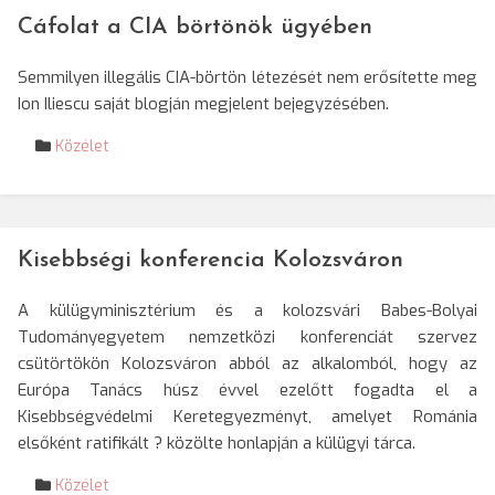
Cáfolat a CIA börtönök ügyében
Semmilyen illegális CIA-börtön létezését nem erősítette meg
Ion Iliescu saját blogján megjelent bejegyzésében.
Közélet
Kisebbségi konferencia Kolozsváron
A külügyminisztérium és a kolozsvári Babes-Bolyai
Tudományegyetem nemzetközi konferenciát szervez
csütörtökön Kolozsváron abból az alkalomból, hogy az
Európa Tanács húsz évvel ezelőtt fogadta el a
Kisebbségvédelmi Keretegyezményt, amelyet Románia
elsőként ratifikált ? közölte honlapján a külügyi tárca.
Közélet