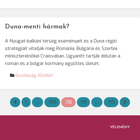
Duna-menti hármak?
A Nyugat-balkáni térség eseményeit és a Duna régió
stratégiáit vitatják meg Románia, Bulgária és Szerbia
miniszterelnökei Craiovában. Ugyanitt tartják délután a
román és a bolgár kormány együttes ülését.
Gazdaság
,
Közélet
Bejegyzések
1
…
709
710
711
…
715
lapozása
VÉLEMÉNY