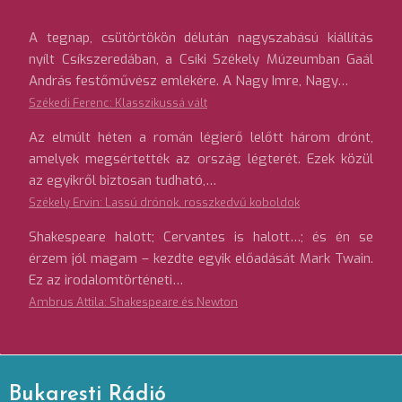
A tegnap, csütörtökön délután nagyszabású kiállítás
nyílt Csíkszeredában, a Csíki Székely Múzeumban Gaál
András festőművész emlékére. A Nagy Imre, Nagy…
Székedi Ferenc: Klasszikussá vált
Az elmúlt héten a román légierő lelőtt három drónt,
amelyek megsértették az ország légterét. Ezek közül
az egyikről biztosan tudható,…
Székely Ervin: Lassú drónok, rosszkedvű koboldok
Shakespeare halott; Cervantes is halott…; és én se
érzem jól magam – kezdte egyik előadását Mark Twain.
Ez az irodalomtörténeti…
Ambrus Attila: Shakespeare és Newton
Bukaresti Rádió