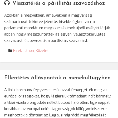
Visszatérés a pártlistás szavazáshoz
Azokban a megyékben, amelyekben a magyarság
számarányát tekintve jelentős kisebbségben van, a
parlamenti mandátum megszerzésének újbóli esélyét látják
abban, hogy megszüntették az egyéni választókerületes
szavazást, és bevezetik a pártlistás szavazást.
Hírek
,
Itthon
,
Közélet
Ellentétes álláspontok a menekültügyben
A líbiai kormány fegyveres erői azzal fenyegették meg az
európai országokat, hogy légierejük támadást indít bármely,
a líbiai vizekre engedély nélkül belépő hajó ellen. Egy nappal
korábban az európai uniós tagországok külügyminiszterei
meghozták a döntést az illegális migráció megfékezését