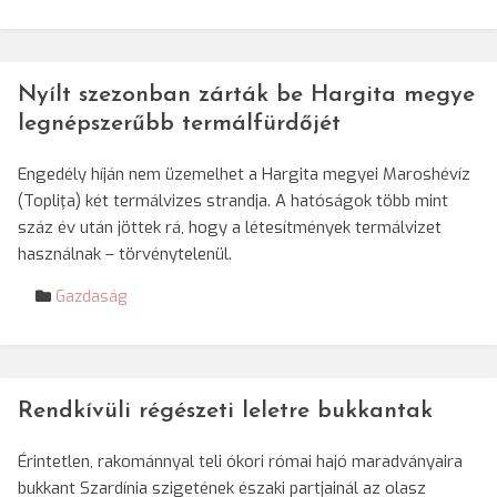
Nyílt szezonban zárták be Hargita megye
legnépszerűbb termálfürdőjét
Engedély híján nem üzemelhet a Hargita megyei Maroshévíz
(Topliţa) két termálvizes strandja. A hatóságok több mint
száz év után jöttek rá, hogy a létesítmények termálvizet
használnak – törvénytelenül.
Gazdaság
Rendkívüli régészeti leletre bukkantak
Érintetlen, rakománnyal teli ókori római hajó maradványaira
bukkant Szardínia szigetének északi partjainál az olasz