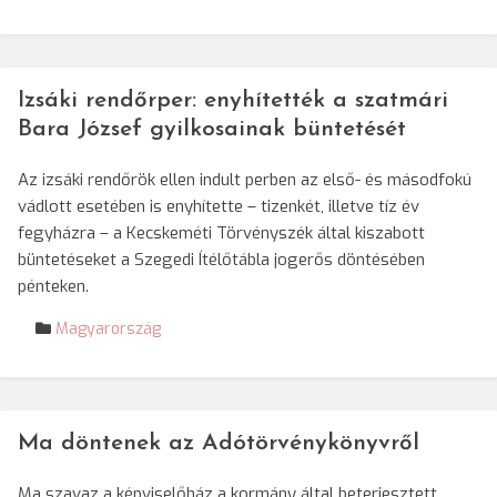
Izsáki rendőrper: enyhítették a szatmári
Bara József gyilkosainak büntetését
Az izsáki rendőrök ellen indult perben az első- és másodfokú
vádlott esetében is enyhítette – tizenkét, illetve tíz év
fegyházra – a Kecskeméti Törvényszék által kiszabott
büntetéseket a Szegedi Ítélőtábla jogerős döntésében
pénteken.
Magyarország
Ma döntenek az Adótörvénykönyvről
Ma szavaz a képviselőház a kormány által beterjesztett,