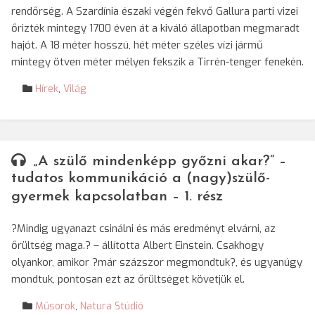
rendőrség. A Szardínia északi végén fekvő Gallura parti vizei
őrizték mintegy 1700 éven át a kiváló állapotban megmaradt
hajót. A 18 méter hosszú, hét méter széles vízi jármű
mintegy ötven méter mélyen fekszik a Tirrén-tenger fenekén.
Hírek
,
Világ
„A szülő mindenképp győzni akar?” –
tudatos kommunikáció a (nagy)szülő-
gyermek kapcsolatban – 1. rész
?Mindig ugyanazt csinálni és más eredményt elvárni, az
őrültség maga.? – állította Albert Einstein. Csakhogy
olyankor, amikor ?már százszor megmondtuk?, és ugyanúgy
mondtuk, pontosan ezt az őrültséget követjük el.
Műsorok
,
Natura Stúdió