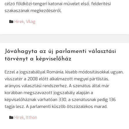
célzó földközi-tengeri katonai művelet első, felderítési
szakaszának megkezdéséről.
Hírek
,
Világ
Jóváhagyta az új parlamenti választási
törvényt a képviselőház
Ezzel a jogszabállyal Románia, kisebb módosításokkal ugyan,
visszatér a 2008 előtt alkalmazott megyei pártlistás,
arányos választási rendszerhez. A szenátus által már
korábban megszavazott jogszabály alapján a
képviselőháznak várhatóan 330, a szenátusnak pedig 136
tagja lesz. A parlamenti küszöb ötszázalékos marad.
Hírek
,
Itthon