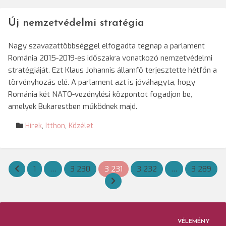
Új nemzetvédelmi stratégia
Nagy szavazattöbbséggel elfogadta tegnap a parlament
Románia 2015-2019-es időszakra vonatkozó nemzetvédelmi
stratégiáját. Ezt Klaus Johannis államfő terjesztette hétfőn a
törvényhozás elé. A parlament azt is jóváhagyta, hogy
Románia két NATO-vezénylési központot fogadjon be,
amelyek Bukarestben működnek majd.
Hírek
,
Itthon
,
Közélet
Bejegyzések
1
…
3 230
3 231
3 232
…
3 289
lapozása
VÉLEMÉNY