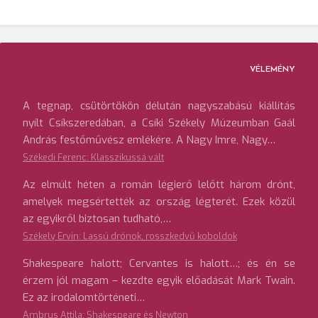
VÉLEMÉNY
A tegnap, csütörtökön délután nagyszabású kiállítás
nyílt Csíkszeredában, a Csíki Székely Múzeumban Gaál
András festőművész emlékére. A Nagy Imre, Nagy…
Székedi Ferenc: Klasszikussá vált
Az elmúlt héten a román légierő lelőtt három drónt,
amelyek megsértették az ország légterét. Ezek közül
az egyikről biztosan tudható,…
Székely Ervin: Lassú drónok, rosszkedvű koboldok
Shakespeare halott; Cervantes is halott…; és én se
érzem jól magam – kezdte egyik előadását Mark Twain.
Ez az irodalomtörténeti…
Ambrus Attila: Shakespeare és Newton