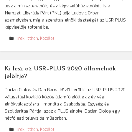
lesz a miniszterelnök, és a képviselőház elnökét is a
Nemzeti Liberális Párt (PNL) adja Ludovic Orban
személyében, míg a szenátus elnöki tisztségét az USR-PLUS
képviselője töltené be.
Hírek
,
Itthon
,
Közélet
Ki lesz az USR–PLUS 2020 államelnök-
jelöltje?
Dacian Cioloş és Dan Barna közül kerül ki az USR–PLUS 2020
választási koalíció közös államfőjelöltje az év végi
elnökválasztásra – mondta a Szabadság, Egység és
Szolidaritás Pártja azaz a PLUS elnöke, Dacian Cioloș egy
hétfő esti televíziós műsorban.
Hírek
,
Itthon
,
Közélet