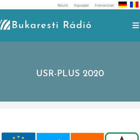
Skip
Rólunk
Kapcsolat
Frekvenciák
to
content
Bukaresti Rádió
USR-PLUS 2020