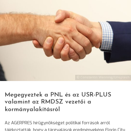
© Constantin Wenning/Unsplash
Megegyeztek a PNL és az USR-PLUS
valamint az RMDSZ vezetői a
kormányalakításról
Az AGERPRES hírügynökséget politikai források arról
tájékoztatták, hogy a tárgyalások eredményeképp Florin Cîţu