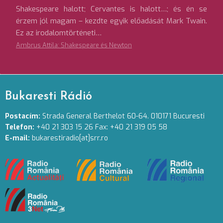
Shakespeare halott; Cervantes is halott…; és én se
érzem jól magam – kezdte egyik előadását Mark Twain.
Ez az irodalomtörténeti…
Ambrus Attila: Shakespeare és Newton
Bukaresti Rádió
Postacím:
Strada General Berthelot 60-64. 010171 Bucuresti
Telefon:
+40 21 303 15 26 Fax: +40 21 319 05 58
E-mail:
bukarestiradio[at]srr.ro