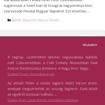
Mai adásunkban Pataky Lehel Zsolt összeállítását
sugározzuk a Szent Iván éji tűzugrás hagyománya köré
szerveződő Pécskai Magyar Napokról. Ezt követően…
Ajánló
,
Műsorok
,
Natura Stúdió
VÉLEMÉNY
A tegnap, csütörtökön délután nagyszabású kiállítás
nyílt Csíkszeredában, a Csíki Székely Múzeumban Gaál
András festőművész emlékére. A Nagy Imre, Nagy…
Székedi Ferenc: Klasszikussá vált
Az elmúlt héten a román légierő lelőtt három drónt,
amelyek megsértették az ország légterét. Ezek közül
az egyikről biztosan tudható,…
Székely Ervin: Lassú drónok, rosszkedvű koboldok