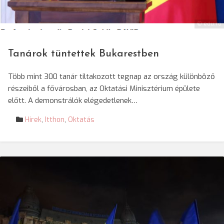
© edu.ro
Tanárok tüntettek Bukarestben
Több mint 300 tanár tiltakozott tegnap az ország különböző
részeiből a fővárosban, az Oktatási Minisztérium épülete
előtt. A demonstrálók elégedetlenek…
Hírek
,
Itthon
,
Oktatás