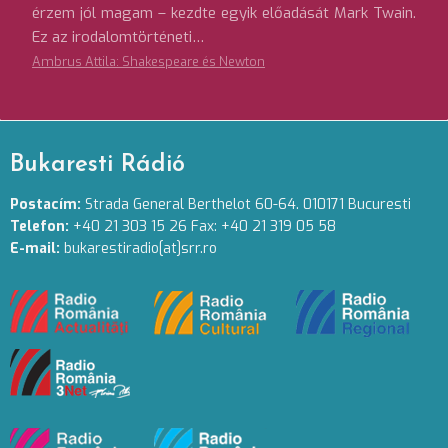
érzem jól magam – kezdte egyik előadását Mark Twain.
Ez az irodalomtörténeti…
Ambrus Attila: Shakespeare és Newton
Bukaresti Rádió
Postacím:
Strada General Berthelot 60-64. 010171 Bucuresti
Telefon:
+40 21 303 15 26 Fax: +40 21 319 05 58
E-mail:
bukarestiradio[at]srr.ro