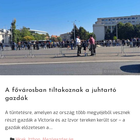
© Forró László/SRR
A fővárosban tiltakoznak a juhtartó
gazdák
A tüntetésre, amelyen az ország több megyéjéből vesznek
részt gazdák a Victoria és az Izvor tereken került sor – a
gazdák előzetesen a…
Hírek
,
Itthon
,
Mezőgazdaság