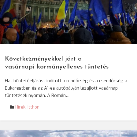
© Boboc-Darvas Tímea/SRR
Következményekkel járt a
vasárnapi kormányellenes tüntetés
Hat büntetőeljárást indított a rendőrség és a csendőrség a
Bukarestben és az A1-es autópályán lezajlott vasárnapi
tüntetések nyomán. A Román…
Hírek
,
Itthon