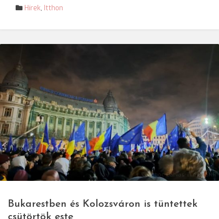
Hírek
,
Itthon
© Boboc-Darvas Tímea/SRR
Bukarestben és Kolozsváron is tüntettek
csütörtök este