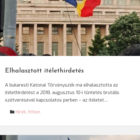
© Boboc-Darvas Tímea/SRR
Elhalasztott ítélethirdetés
A bukaresti Katonai Törvényszék ma elhalasztotta az
ítélethirdetést a 2018. augusztus 10-i tüntetés brutális
szétverésével kapcsolatos perben – az ítéletet…
Hírek
,
Itthon