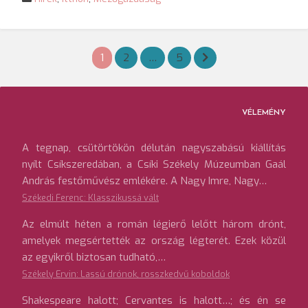
Bejegyzések
1
2
…
5
lapozása
VÉLEMÉNY
A tegnap, csütörtökön délután nagyszabású kiállítás
nyílt Csíkszeredában, a Csíki Székely Múzeumban Gaál
András festőművész emlékére. A Nagy Imre, Nagy…
Székedi Ferenc: Klasszikussá vált
Az elmúlt héten a román légierő lelőtt három drónt,
amelyek megsértették az ország légterét. Ezek közül
az egyikről biztosan tudható,…
Székely Ervin: Lassú drónok, rosszkedvű koboldok
Shakespeare halott; Cervantes is halott…; és én se