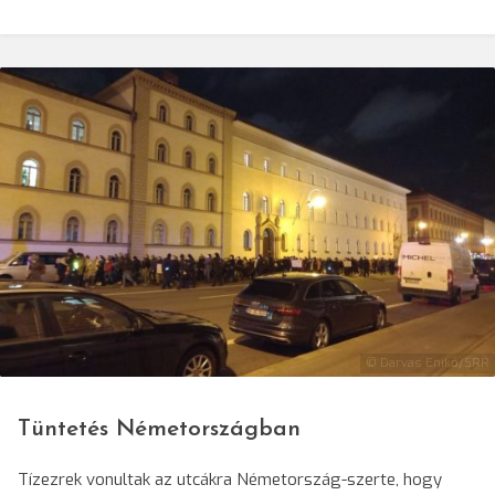
© Darvas Enikő/SRR
Tüntetés Németországban
Tízezrek vonultak az utcákra Németország-szerte, hogy