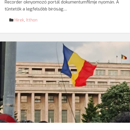
Recorder oknyomozó portál dokumentumfilmje nyomán. A
tüntetők a legfelsőbb bíróság…
Hírek
,
Itthon
© Boboc-Darvas Tímea/SRR