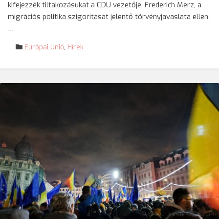
kifejezzék tiltakozásukat a CDU vezetője, Frederich Merz, a
migrációs politika szigorítását jelentő törvényjavaslata ellen,
…
Európai Unió
,
Hírek
© Boboc-Darvas Tímea/SRR