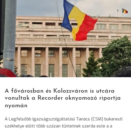
© Boboc-Darvas Tímea/SRR
A fővárosban és Kolozsváron is utcára
vonultak a Recorder oknyomozó riportja
nyomán
A Legfelsőbb Igazságszolgáltatási Tanács (CSM) bukaresti
székhelye előtt több százan tüntetnek szerda este a a