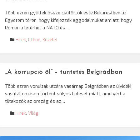
Több ezren gyűltek össze csütörtök este Bukarestben az
Egyetem téren, hogy kifejezzék aggodalmukat amiatt, hogy
Románia letérhet a NATO és…
Hírek
,
Itthon
,
Közélet
„A korrupció öl” – tüntetés Belgrádban
Több ezren vonultak utcára vasárnap Belgrádban az újvidéki
vasútállomáson történt súlyos baleset miatt, amelyért a
tiltakozók az ország és az…
Hírek
,
Világ