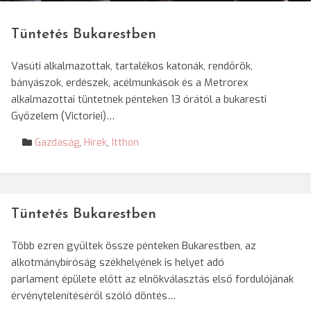
Tüntetés Bukarestben
Vasúti alkalmazottak, tartalékos katonák, rendőrök,
bányászok, erdészek, acélmunkások és a Metrorex
alkalmazottai tüntetnek pénteken 13 órától a bukaresti
Győzelem (Victoriei)…
Gazdaság
,
Hírek
,
Itthon
Tüntetés Bukarestben
Több ezren gyűltek össze pénteken Bukarestben, az
alkotmánybíróság székhelyének is helyet adó
parlament épülete előtt az elnökválasztás első fordulójának
érvénytelenítéséről szóló döntés…