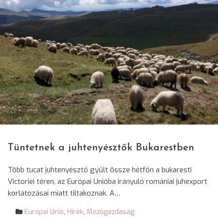
© Boboc-Darvas Tímea/SRR
Tüntetnek a juhtenyésztők Bukarestben
Több tucat juhtenyésztő gyűlt össze hétfőn a bukaresti
Victoriei téren, az Európai Unióba irányuló romániai juhexport
korlátozásai miatt tiltakoznak. A…
Európai Unió
,
Hírek
,
Mezőgazdaság